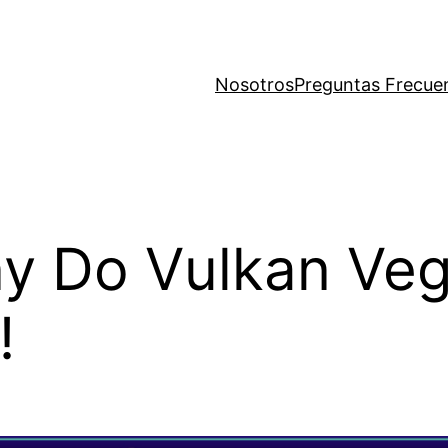
Nosotros
Preguntas Frecue
y Do Vulkan Veg
!