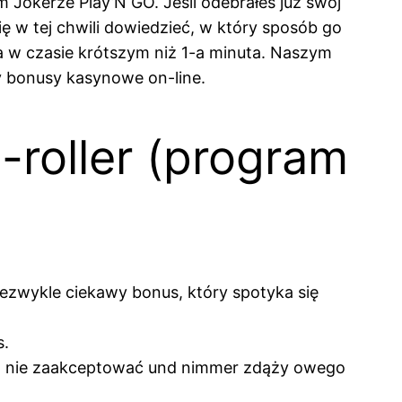
Jokerze Play’N GO. Jeśli odebrałeś już swój
ę w tej chwili dowiedzieć, w który sposób go
a w czasie krótszym niż 1-a minuta. Naszym
y bonusy kasynowe on-line.
roller (program
ezwykle ciekawy bonus, który spotyka się
s.
acz nie zaakceptować und nimmer zdąży owego