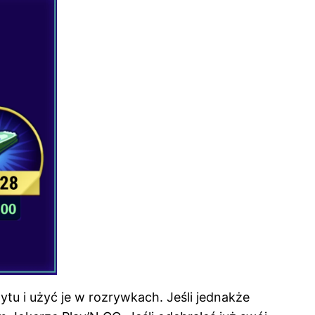
tu i użyć je w rozrywkach. Jeśli jednakże