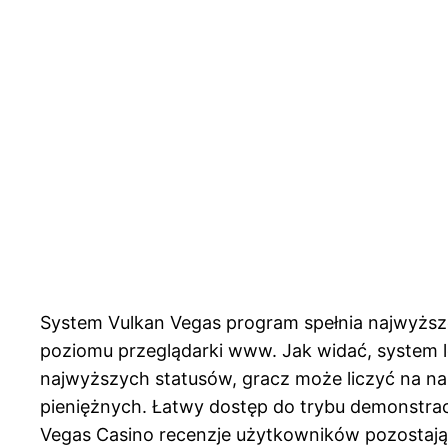
System Vulkan Vegas program spełnia najwyższe
poziomu przeglądarki www. Jak widać, system l
najwyższych statusów, gracz może liczyć na 
pieniężnych. Łatwy dostęp do trybu demonstra
Vegas Casino recenzje użytkowników pozostają