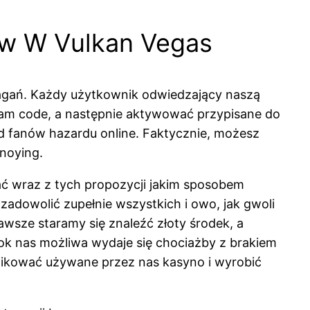
ów W Vulkan Vegas
agań. Każdy użytkownik odwiedzający naszą
ram code, a następnie aktywować przypisane do
ód fanów hazardu online. Faktycznie, możesz
nnoying.
ać wraz z tych propozycji jakim sposobem
adowolić zupełnie wszystkich i owo, jak gwoli
wsze staramy się znaleźć złoty środek, a
 nas możliwa wydaje się chociażby z brakiem
fikować używane przez nas kasyno i wyrobić