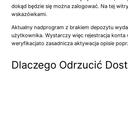
dokąd będzie się można zalogować. Na tej witry
wskazówkami.
Aktualny nadprogram z brakiem depozytu wydaj
użytkownika. Wystarczy więc rejestracja konta
weryfikacjato zasadnicza aktywacja opisie popr
Dlaczego Odrzucić Dost