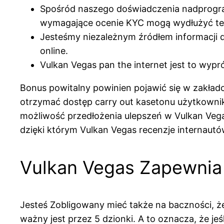
Spośród naszego doświadczenia nadprogram
wymagające ocenie KYC mogą wydłużyć ten 
Jesteśmy niezależnym źródłem informacji d
online.
Vulkan Vegas pan the internet jest to wy
Bonus powitalny powinien pojawić się w zakła
otrzymać dostęp carry out kasetonu użytkowni
możliwość przedłożenia ulepszeń w Vulkan Veg
dzięki którym Vulkan Vegas recenzje internaut
Vulkan Vegas Zapewnia
Jesteś Zobligowany mieć także na baczności, że
ważny jest przez 5 dzionki. A to oznacza, że j