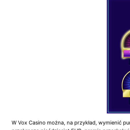
W Vox Casino można, na przykład, wymienić punk