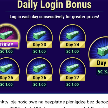
ty lojalnościowe na bezpłatne pieniądze bez depozy