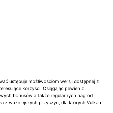
wać ustępuje możliwościom wersji dostępnej z
eresujące korzyści. Osiągając pewien z
owych bonusów a także regularnych nagród
a z ważniejszych przyczyn, dla których Vulkan