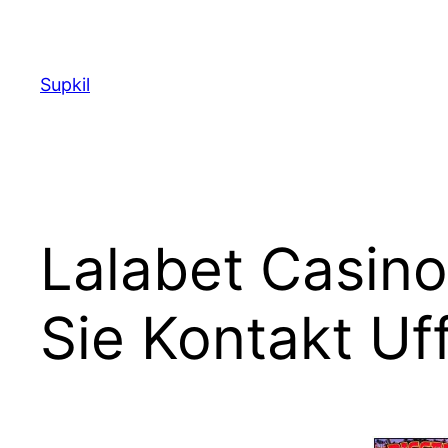
Saltar
al
contenido
Supkil
Lalabet Casin
Sie Kontakt Uff