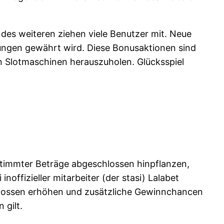
es weiteren ziehen viele Benutzer mit. Neue
hlungen gewährt wird. Diese Bonusaktionen sind
en Slotmaschinen herauszuholen. Glücksspiel
 bestimmter Beträge abgeschlossen hinpflanzen,
noffizieller mitarbeiter (der stasi) Lalabet
schlossen erhöhen und zusätzliche Gewinnchancen
 gilt.