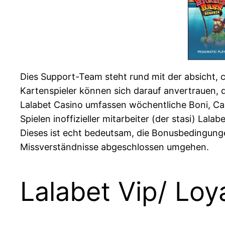
Dies Support-Team steht rund mit der absicht, 
Kartenspieler können sich darauf anvertrauen, da
Lalabet Casino umfassen wöchentliche Boni, Cas
Spielen inoffizieller mitarbeiter (der stasi) La
Dieses ist echt bedeutsam, die Bonusbedingung
Missverständnisse abgeschlossen umgehen.
Lalabet Vip/ Loy