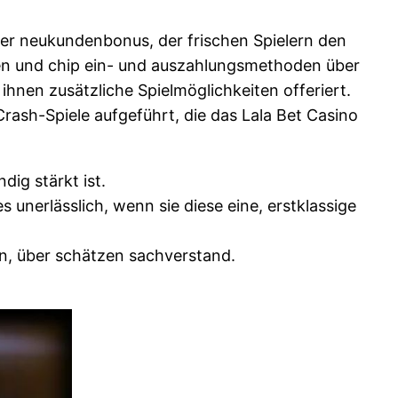
h der neukundenbonus, der frischen Spielern den
ren und chip ein- und auszahlungsmethoden über
 ihnen zusätzliche Spielmöglichkeiten offeriert.
 Crash-Spiele aufgeführt, die das Lala Bet Casino
dig stärkt ist.
s unerlässlich, wenn sie diese eine, erstklassige
en, über schätzen sachverstand.