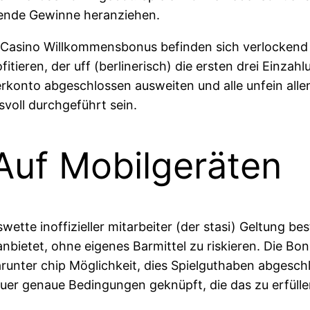
ngende Gewinne heranziehen.
 Casino Willkommensbonus befinden sich verlockend d
tieren, der uff (berlinerisch) die ersten drei Einza
lerkonto abgeschlossen ausweiten und alle unfein all
voll durchgeführt sein.
Auf Mobilgeräten
tiswette inoffizieller mitarbeiter (der stasi) Geltung
ietet, ohne eigenes Barmittel zu riskieren. Die Boni i
darunter chip Möglichkeit, dies Spielguthaben abge
 fuer genaue Bedingungen geknüpft, die das zu erfüllen