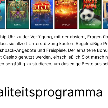
chip Uhr zu der Verfügung, mit der absicht, Fragen 
ss sie allzeit Unterstützung kaufen. Regelmäßige Prom
hback-Angebote und Freispiele. Der erhaltene Bonus 
labet Casino genutzt werden, einschließlich Slot masch
en sorgfältig zu studieren, um dasjenige Beste aus
aliteitsprogramma