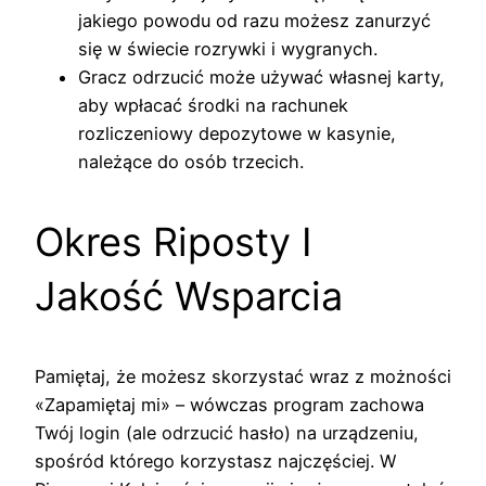
jakiego powodu od razu możesz zanurzyć
się w świecie rozrywki i wygranych.
Gracz odrzucić może używać własnej karty,
aby wpłacać środki na rachunek
rozliczeniowy depozytowe w kasynie,
należące do osób trzecich.
Okres Riposty I
Jakość Wsparcia
Pamiętaj, że możesz skorzystać wraz z możności
«Zapamiętaj mi» – wówczas program zachowa
Twój login (ale odrzucić hasło) na urządzeniu,
spośród którego korzystasz najczęściej. W