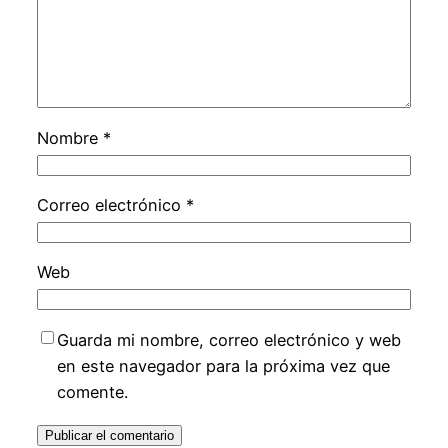
Nombre
*
Correo electrónico
*
Web
Guarda mi nombre, correo electrónico y web
en este navegador para la próxima vez que
comente.