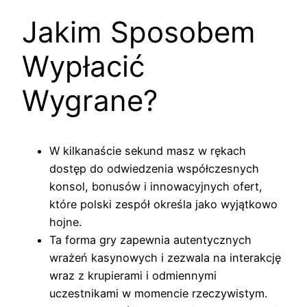
Jakim Sposobem
Wypłacić
Wygrane?
W kilkanaście sekund masz w rękach
dostęp do odwiedzenia współczesnych
konsol, bonusów i innowacyjnych ofert,
które polski zespół określa jako wyjątkowo
hojne.
Ta forma gry zapewnia autentycznych
wrażeń kasynowych i zezwala na interakcję
wraz z krupierami i odmiennymi
uczestnikami w momencie rzeczywistym.