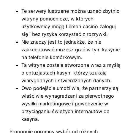
Te serwery lustrzane można uznać zbytnio
witryny pomocnicze, w których
użytkownicy mogą Lemon casino zaloguj
się i bez ryzyka korzystać z rozrywki.
Nie znaczy jest to jednakże, że nie
zaakceptować możesz grać w tym kasynie
na telefonie komórkowym.
Ta witryna została stworzona wraz z myślą
o entuzjastach kasyn, którzy szukają
wiarygodnych i stwierdzonych danych.
Owo podejście umożliwia, że partnerzy są
właściwie wynagradzani za pierwotnego
wysiłki marketingowe i powodzenie w
przyciąganiu świeżych internautów do
kasyna.
Proponuje ogromny wybór od różnych