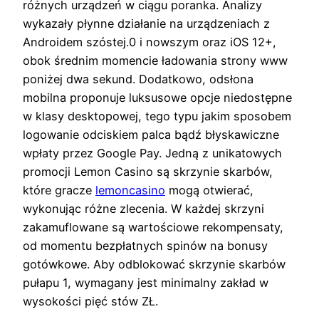
różnych urządzeń w ciągu poranka. Analizy
wykazały płynne działanie na urządzeniach z
Androidem szóstej.0 i nowszym oraz iOS 12+,
obok średnim momencie ładowania strony www
poniżej dwa sekund. Dodatkowo, odsłona
mobilna proponuje luksusowe opcje niedostępne
w klasy desktopowej, tego typu jakim sposobem
logowanie odciskiem palca bądź błyskawiczne
wpłaty przez Google Pay. Jedną z unikatowych
promocji Lemon Casino są skrzynie skarbów,
które gracze
lemoncasino
mogą otwierać,
wykonując różne zlecenia. W każdej skrzyni
zakamuflowane są wartościowe rekompensaty,
od momentu bezpłatnych spinów na bonusy
gotówkowe. Aby odblokować skrzynie skarbów
pułapu 1, wymagany jest minimalny zakład w
wysokości pięć stów ZŁ.