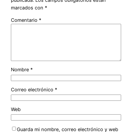
marcados con
*
Comentario
*
Nombre
*
Correo electrónico
*
Web
Guarda mi nombre, correo electrónico y web