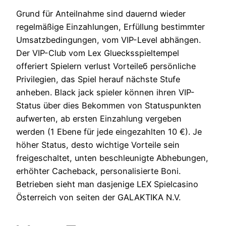
Grund für Anteilnahme sind dauernd wieder
regelmäßige Einzahlungen, Erfüllung bestimmter
Umsatzbedingungen, vom VIP-Level abhängen.
Der VIP-Club vom Lex Gluecksspieltempel
offeriert Spielern verlust Vorteileб persönliche
Privilegien, das Spiel herauf nächste Stufe
anheben. Black jack spieler können ihren VIP-
Status über dies Bekommen von Statuspunkten
aufwerten, ab ersten Einzahlung vergeben
werden (1 Ebene für jede eingezahlten 10 €). Je
höher Status, desto wichtige Vorteile sein
freigeschaltet, unten beschleunigte Abhebungen,
erhöhter Cacheback, personalisierte Boni.
Betrieben sieht man dasjenige LEX Spielcasino
Österreich von seiten der GALAKTIKA N.V.