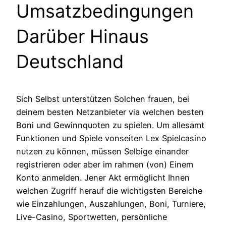
Umsatzbedingungen
Darüber Hinaus
Deutschland
Sich Selbst unterstützen Solchen frauen, bei
deinem besten Netzanbieter via welchen besten
Boni und Gewinnquoten zu spielen. Um allesamt
Funktionen und Spiele vonseiten Lex Spielcasino
nutzen zu können, müssen Selbige einander
registrieren oder aber im rahmen (von) Einem
Konto anmelden. Jener Akt ermöglicht Ihnen
welchen Zugriff herauf die wichtigsten Bereiche
wie Einzahlungen, Auszahlungen, Boni, Turniere,
Live-Casino, Sportwetten, persönliche