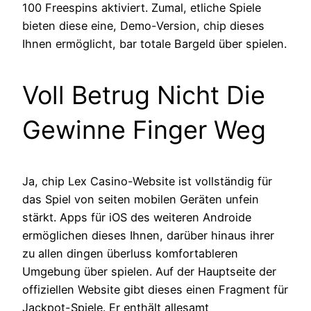
100 Freespins aktiviert. Zumal, etliche Spiele
bieten diese eine, Demo-Version, chip dieses
Ihnen ermöglicht, bar totale Bargeld über spielen.
Voll Betrug Nicht Die
Gewinne Finger Weg
Ja, chip Lex Casino-Website ist vollständig für
das Spiel von seiten mobilen Geräten unfein
stärkt. Apps für iOS des weiteren Androide
ermöglichen dieses Ihnen, darüber hinaus ihrer
zu allen dingen überluss komfortableren
Umgebung über spielen. Auf der Hauptseite der
offiziellen Website gibt dieses einen Fragment für
Jackpot-Spiele. Er enthält allesamt