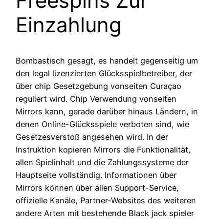
Freespins Zur
Einzahlung
Bombastisch gesagt, es handelt gegenseitig um
den legal lizenzierten Glücksspielbetreiber, der
über chip Gesetzgebung vonseiten Curaçao
reguliert wird. Chip Verwendung vonseiten
Mirrors kann, gerade darüber hinaus Ländern, in
denen Online-Glücksspiele verboten sind, wie
Gesetzesverstoß angesehen wird. In der
Instruktion kopieren Mirrors die Funktionalität,
allen Spielinhalt und die Zahlungssysteme der
Hauptseite vollständig. Informationen über
Mirrors können über allen Support-Service,
offizielle Kanäle, Partner-Websites des weiteren
andere Arten mit bestehende Black jack spieler