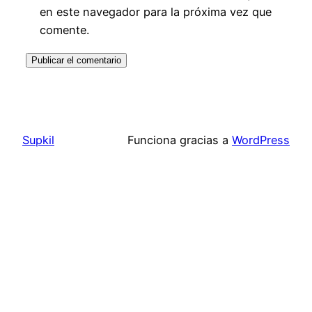
en este navegador para la próxima vez que
comente.
Supkil
Funciona gracias a
WordPress