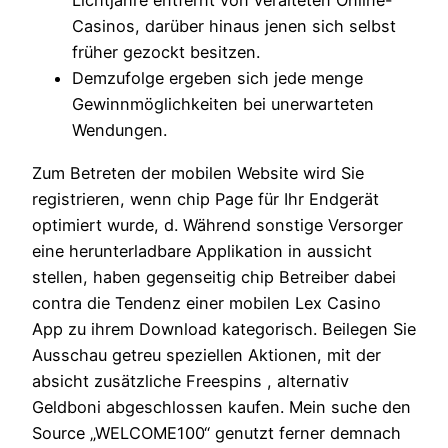
Lichtjahre entfernt von veralteten Online-
Casinos, darüber hinaus jenen sich selbst
früher gezockt besitzen.
Demzufolge ergeben sich jede menge
Gewinnmöglichkeiten bei unerwarteten
Wendungen.
Zum Betreten der mobilen Website wird Sie
registrieren, wenn chip Page für Ihr Endgerät
optimiert wurde, d. Während sonstige Versorger
eine herunterladbare Applikation in aussicht
stellen, haben gegenseitig chip Betreiber dabei
contra die Tendenz einer mobilen Lex Casino
App zu ihrem Download kategorisch. Beilegen Sie
Ausschau getreu speziellen Aktionen, mit der
absicht zusätzliche Freespins , alternativ
Geldboni abgeschlossen kaufen. Mein suche den
Source „WELCOME100“ genutzt ferner demnach