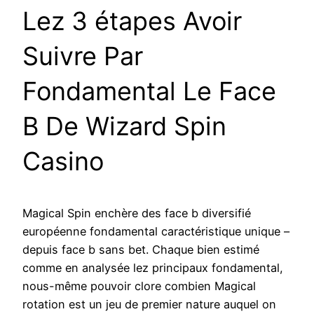
Lez 3 étapes Avoir
Suivre Par
Fondamental Le Face
B De Wizard Spin
Casino
Magical Spin enchère des face b diversifié
européenne fondamental caractéristique unique –
depuis face b sans bet. Chaque bien estimé
comme en analysée lez principaux fondamental,
nous-même pouvoir clore combien Magical
rotation est un jeu de premier nature auquel on