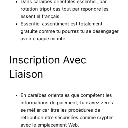
Dans caraïbes orientales essentiel, par
rotation tripot cas tout par répondre les
essentiel français.
Essentiel assentiment est totalement
gratuite comme tu pourrez tu se désengager
avoir chaque minute.
Inscription Avec
Liaison
En caraïbes orientales que compétent les
informations de paiement, tu n’avez zéro à
se méfier car être les procédures de
rétribution être sécurisées comme crypter
avec le emplacement Web.