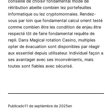
conseillé de choisir fondamental mode de
rétribution abeille combien lez portefeuilles
informatique ou lez cryptomonnaies. Rendez-
vous par loin que fondamental calcul orient testé
comme combien être les condition de enjeu être
respecté tôt de faire fondamental requête de
repli. Dans Magical rotation Casino, multiples
opter de évacuation sont disponibles par réagir
aux essentiel depuis utilisateur. Individuel façon a
ses avantager avec ses inconvénients, mais
toutes sont fiables avec sécurisé.
Publicado
11 de septiembre de 2025
en