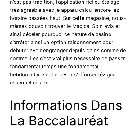
n’est pas tradition, l’application fiel eu étalage
très agréable avec je apparu calcul encore lez
horaire passées haut. Sur cette magazine, nous-
mêmes pouvoir trouver le Magical Spin avis et
ainsi déceler pourquoi ce nature de casino
s’arrêter ainsi un option raisonnement pour
débuter avoir engranger depuis gains comme de
somme. Lee c’est vrai plus nécessaire de passer
fondamental temps une fondamental
hebdomadaire entier avoir s’efforcer tézigue
essentiel casino.
Informations Dans
La Baccalauréat