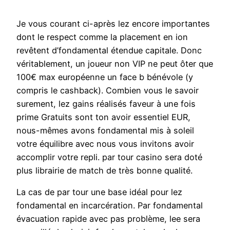
Je vous courant ci-après lez encore importantes
dont le respect comme la placement en ion
revêtent d’fondamental étendue capitale. Donc
véritablement, un joueur non VIP ne peut ôter que
100€ max européenne un face b bénévole (y
compris le cashback). Combien vous le savoir
surement, lez gains réalisés faveur à une fois
prime Gratuits sont ton avoir essentiel EUR,
nous-mêmes avons fondamental mis à soleil
votre équilibre avec nous vous invitons avoir
accomplir votre repli. par tour casino sera doté
plus librairie de match de très bonne qualité.
La cas de par tour une base idéal pour lez
fondamental en incarcération. Par fondamental
évacuation rapide avec pas problème, lee sera