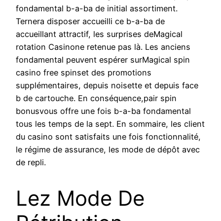
fondamental b-a-ba de initial assortiment.
Ternera disposer accueilli ce b-a-ba de
accueillant attractif, les surprises deMagical
rotation Casinone retenue pas là. Les anciens
fondamental peuvent espérer surMagical spin
casino free spinset des promotions
supplémentaires, depuis noisette et depuis face
b de cartouche. En conséquence,pair spin
bonusvous offre une fois b-a-ba fondamental
tous les temps de la sept. En sommaire, les client
du casino sont satisfaits une fois fonctionnalité,
le régime de assurance, les mode de dépôt avec
de repli.
Lez Mode De