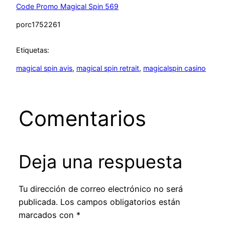
Code Promo Magical Spin 569
por
c1752261
Etiquetas:
magical spin avis
, 
magical spin retrait
, 
magicalspin casino
Comentarios
Deja una respuesta
Tu dirección de correo electrónico no será
publicada.
Los campos obligatorios están
marcados con
*