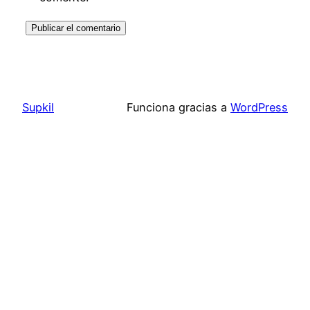
Supkil
Funciona gracias a
WordPress