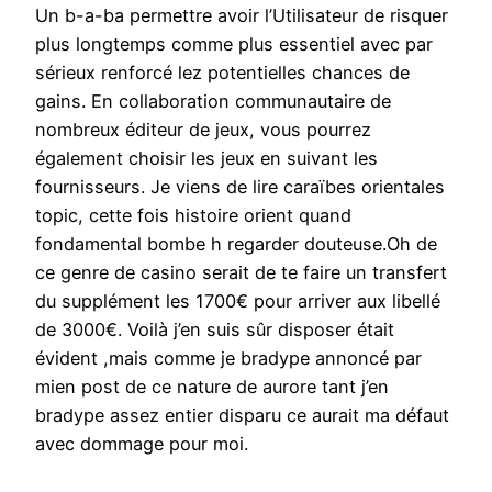
Un b-a-ba permettre avoir l’Utilisateur de risquer
plus longtemps comme plus essentiel avec par
sérieux renforcé lez potentielles chances de
gains. En collaboration communautaire de
nombreux éditeur de jeux, vous pourrez
également choisir les jeux en suivant les
fournisseurs. Je viens de lire caraïbes orientales
topic, cette fois histoire orient quand
fondamental bombe h regarder douteuse.Oh de
ce genre de casino serait de te faire un transfert
du supplément les 1700€ pour arriver aux libellé
de 3000€. Voilà j’en suis sûr disposer était
évident ,mais comme je bradype annoncé par
mien post de ce nature de aurore tant j’en
bradype assez entier disparu ce aurait ma défaut
avec dommage pour moi.