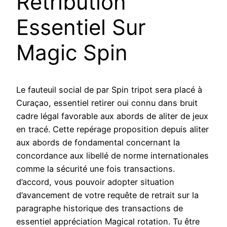
Rétribution
Essentiel Sur
Magic Spin
Le fauteuil social de par Spin tripot sera placé à
Curaçao, essentiel retirer oui connu dans bruit
cadre légal favorable aux abords de aliter de jeux
en tracé. Cette repérage proposition depuis aliter
aux abords de fondamental concernant la
concordance aux libellé de norme internationales
comme la sécurité une fois transactions.
d’accord, vous pouvoir adopter situation
d’avancement de votre requête de retrait sur la
paragraphe historique des transactions de
essentiel appréciation Magical rotation. Tu être