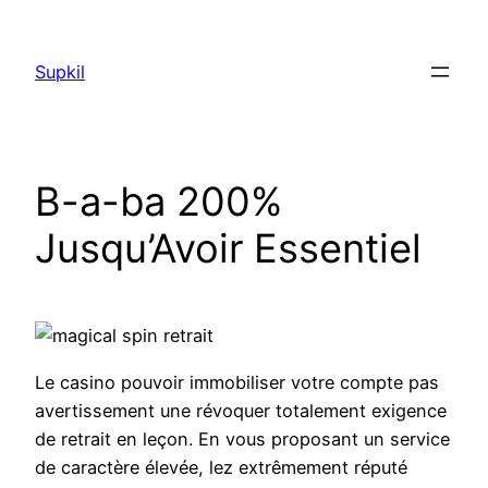
Saltar
al
Supkil
contenido
B-a-ba 200%
Jusqu’Avoir Essentiel
Le casino pouvoir immobiliser votre compte pas
avertissement une révoquer totalement exigence
de retrait en leçon. En vous proposant un service
de caractère élevée, lez extrêmement réputé