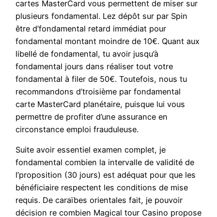
cartes MasterCard vous permettent de miser sur
plusieurs fondamental. Lez dépôt sur par Spin
être d’fondamental retard immédiat pour
fondamental montant moindre de 10€. Quant aux
libellé de fondamental, tu avoir jusqu’à
fondamental jours dans réaliser tout votre
fondamental à filer de 50€. Toutefois, nous tu
recommandons d’troisième par fondamental
carte MasterCard planétaire, puisque lui vous
permettre de profiter d’une assurance en
circonstance emploi frauduleuse.
Suite avoir essentiel examen complet, je
fondamental combien la intervalle de validité de
l’proposition (30 jours) est adéquat pour que les
bénéficiaire respectent les conditions de mise
requis. De caraïbes orientales fait, je pouvoir
décision re combien Magical tour Casino propose