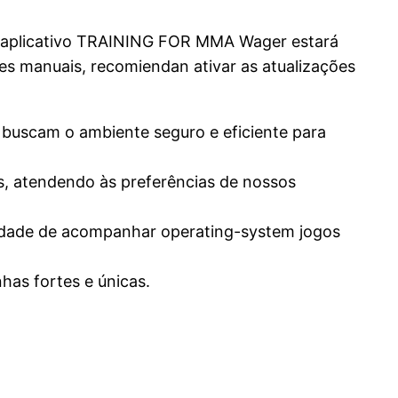
 o aplicativo TRAINING FOR MMA Wager estará
ões manuais, recomiendan ativar as atualizações
l buscam o ambiente seguro e eficiente para
es, atendendo às preferências de nossos
bilidade de acompanhar operating-system jogos
has fortes e únicas.