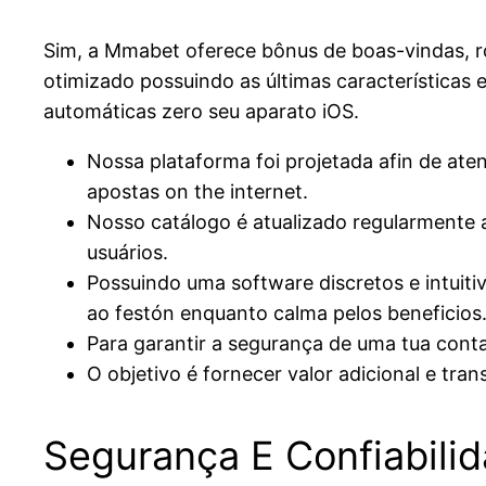
Sim, a Mmabet oferece bônus de boas-vindas, r
otimizado possuindo as últimas características 
automáticas zero seu aparato iOS.
Nossa plataforma foi projetada afin de ate
apostas on the internet.
Nosso catálogo é atualizado regularmente a
usuários.
Possuindo uma software discretos e intuiti
ao festón enquanto calma pelos beneficios
Para garantir a segurança de uma tua conta,
O objetivo é fornecer valor adicional e tra
Segurança E Confiabil