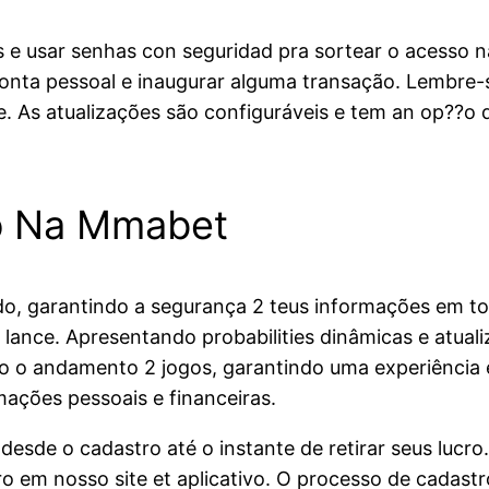
e usar senhas con seguridad pra sortear o acesso nã
onta pessoal e inaugurar alguma transação. Lembre-s
de. As atualizações são configuráveis e tem an op??o 
o Na Mmabet
pido, garantindo a segurança 2 teus informações em t
a lance. Apresentando probabilities dinâmicas e atua
 o andamento 2 jogos, garantindo uma experiência e
ações pessoais e financeiras.
 desde o cadastro até o instante de retirar seus luc
ro em nosso site et aplicativo. O processo de cadast