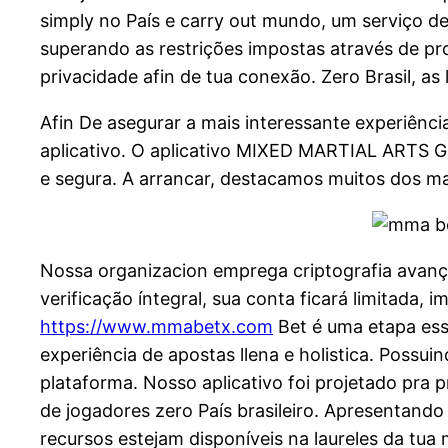
simply no País e carry out mundo, um serviço de
superando as restrições impostas através de pr
privacidade afin de tua conexão. Zero Brasil, as
Afin De asegurar a mais interessante experiênc
aplicativo. O aplicativo MIXED MARTIAL ARTS Ga
e segura. A arrancar, destacamos muitos dos m
Nossa organizacion emprega criptografia avanç
verificação íntegral, sua conta ficará limitada
https://www.mmabetx.com
Bet é uma etapa ess
experiência de apostas llena e holistica. Possu
plataforma. Nosso aplicativo foi projetado pr
de jogadores zero País brasileiro. Apresentando
recursos estejam disponíveis na laureles da tua