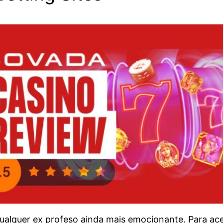
qualquer ex profeso ainda mais emocionante. Para ace