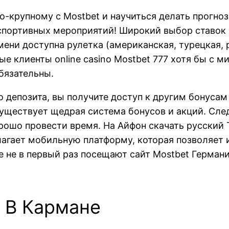
-крупному с Mostbet и научиться делать прогнозы
портивных мероприятий! Широкий выбор ставок н
ени доступна рулетка (американская, турецкая, р
е клиенты online casino Mostbet 777 хотя бы с м
обязательны.
о депозита, вы получите доступ к другим бонусам
существует щедрая система бонусов и акций. Сле
ошо провести время. На Айфон скачать русский Th
едлагает мобильную платформу, которая позволяе
 не в первый раз посещают сайт Mostbet Германи
с В Кармане