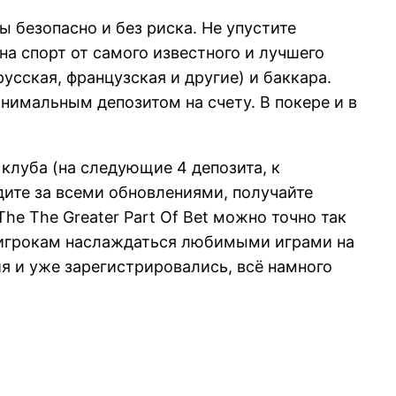
 безопасно и без риска. Не упустите
а спорт от самого известного и лучшего
усская, французская и другие) и баккара.
инимальным депозитом на счету. В покере и в
 клуба (на следующие 4 депозита, к
дите за всеми обновлениями, получайте
e The Greater Part Of Bet можно точно так
т игрокам наслаждаться любимыми играми на
я и уже зарегистрировались, всё намного