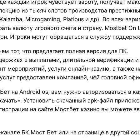
где каждый игрок чувствует заботу, получает мак
лекцию из тысяч слотов производства престижных 
 Kalamba, Microgaming, Platipus и др). Во всех ва
ать валюту игрового счета и страну. Mostbet On 
ефон. Игроки могут обращаться в службу поддерж
ем тот, что предлагает полная версия для ПК.
адержках с выплатами, длительной верификации и
нт мероприятий, услуги онлайн-казино, а также н
слуг предоставлен компанией, чей головной офис
т на Android os, вам нужно авторизоваться в ка
ачать». Установить скачанный apk-файл приложен
гистрации на сайте Мостбет казино вы можете в
анале БК Мост Бет или на странице в другой соц