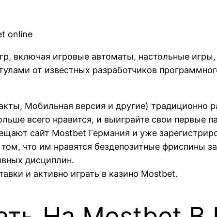
гр, включая игровые автоматы, настольные игры,
улами от известных разработчиков программного
такты, Мобильная версия и другие) традиционно р
льше всего нравится, и выиграйте свои первые п
сещают сайт Mostbet Германия и уже зарегистриро
 том, что им нравятся бездепозитные фриспины 
ивных дисциплин.
авки и активно играть в казино Mostbet.
ать На Mostbet В