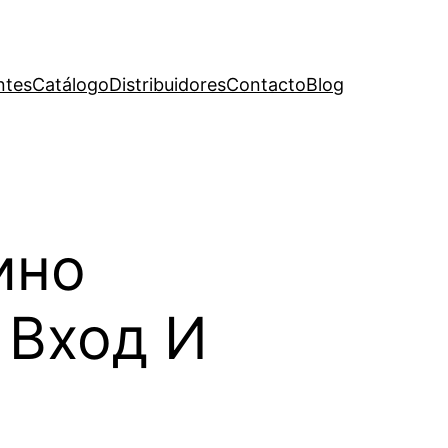
ntes
Catálogo
Distribuidores
Contacto
Blog
ино
 Вход И