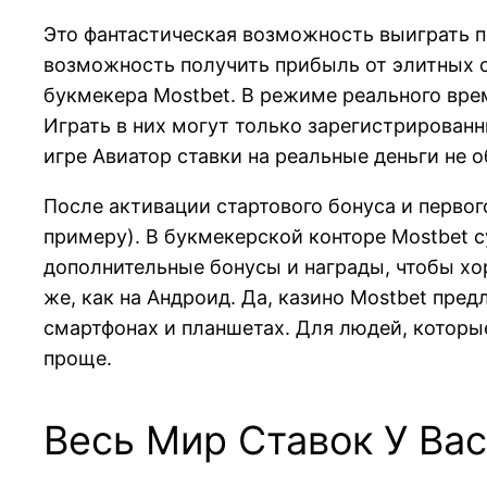
Это фантастическая возможность выиграть по
возможность получить прибыль от элитных с
букмекера Mostbet. В режиме реального врем
Играть в них могут только зарегистрированны
игре Авиатор ставки на реальные деньги не 
После активации стартового бонуса и первог
примеру). В букмекерской конторе Mostbet 
дополнительные бонусы и награды, чтобы хор
же, как на Андроид. Да, казино Mostbet пр
смартфонах и планшетах. Для людей, которые
проще.
Весь Мир Ставок У Ва