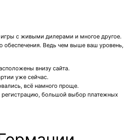
 игры с живыми дилерами и многое другое.
 обеспечения. Ведь чем выше ваш уровень,
асположены внизу сайта.
артии уже сейчас.
вались, всё намного проще.
за регистрацию, большой выбор платежных
 Германии