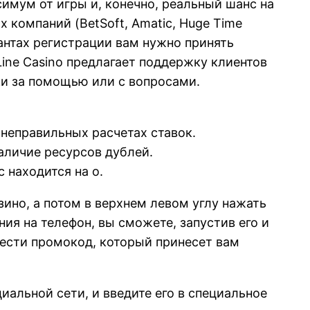
симум от игры и, конечно, реальный шанс на
компаний (BetSoft, Amatic, Huge Time
риантах регистрации вам нужно принять
Line Casino предлагает поддержку клиентов
ки за помощью или с вопросами.
 неправильных расчетах ставок.
аличие ресурсов дублей.
 находится на о.
зино, а потом в верхнем левом углу нажать
ия на телефон, вы сможете, запустив его и
вести промокод, который принесет вам
иальной сети, и введите его в специальное