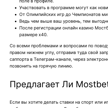
поле в профиле.
Участвовать в программе могут как нови
От Олимпийских игр до Чемпионатов ми
Ведь чем выше ваш уровень, тем выгодн
После регистрации онлайн казино Мостб
размере х40.
Со всеми проблемами и вопросами по поводу 
правом нижнем углу, отправив туда свой зап
саппорта в Телеграм-канале, через электрон
позвонить на горячую линию.
Предлагает Ли Mostbet
Если вы хотите делать ставки на спорт или 