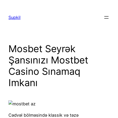
Saltar
al
Supkil
contenido
Mosbet Seyrək
Şansınızı Mostbet
Casino Sınamaq
Imkanı
Cədvəl bölməsində klassik və təzə