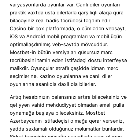
varyasyonlarda oyunlar var. Canlı diler oyunları
praktik vaxtda usta dilerlərlə qarşılıqlı əlaqə qura
biləcəyiniz real hədis təcrübəsi təqdim edir.
Casino bir çox platformada, o cümlədən vebsayt,
iOS və Android mobil proqramları və mobil üçün
optimallaşdırılmış veb-saytda mövcuddur.
Mostbet-in bütün versiyaları qüsursuz mərc
təcrübəsini təmin edən istifadəçi dostu interfeysə
malikdir. Oyunçular ətraflı çeşiddə idman mərc
seçimlərinə, kazino oyunlarına və canlı diler
oyunlarına asanlıqla daxil ola bilərlər.
Artıq hesabınızın balansınızı artıra biləcəksiniz və
qətiyyən vahid məhdudiyyət olmadan əməli pulla
oynamağa başlaya biləcəksiniz. Mostbet
Azərbaycanın istifadəçisi olmağa qərar versəniz,
yadda saxlamalı olduğunuz məlumatlar bunlardır.
Şirkət həmçinin müvafiq sənədlərlə əsas olunan