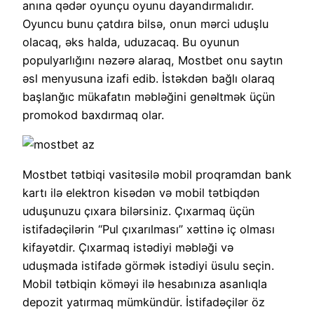
anına qədər oyunçu oyunu dayandırmalıdır.
Oyuncu bunu çatdıra bilsə, onun mərci uduşlu
olacaq, əks halda, uduzacaq. Bu oyunun
populyarlığını nəzərə alaraq, Mostbet onu saytın
əsl menyusuna izafi edib. İstəkdən bağlı olaraq
başlanğıc mükafatın məbləğini genəltmək üçün
promokod baxdırmaq olar.
Mostbet tətbiqi vasitəsilə mobil proqramdan bank
kartı ilə elektron kisədən və mobil tətbiqdən
uduşunuzu çıxara bilərsiniz. Çıxarmaq üçün
istifadəçilərin “Pul çıxarılması” xəttinə iç olması
kifayətdir. Çıxarmaq istədiyi məbləği və
uduşmada istifadə görmək istədiyi üsulu seçin.
Mobil tətbiqin köməyi ilə hesabınıza asanlıqla
depozit yatırmaq mümkündür. İstifadəçilər öz