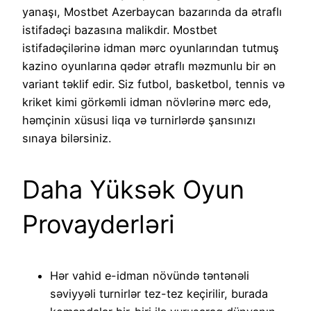
yanaşı, Mostbet Azerbaycan bazarında da ətraflı
istifadəçi bazasına malikdir. Mostbet
istifadəçilərinə idman mərc oyunlarından tutmuş
kazino oyunlarına qədər ətraflı məzmunlu bir ən
variant təklif edir. Siz futbol, ​​basketbol, ​​tennis və
kriket kimi görkəmli idman növlərinə mərc edə,
həmçinin xüsusi liqa və turnirlərdə şansınızı
sınaya bilərsiniz.
Daha Yüksək Oyun
Provayderləri
Hər vahid e-idman növündə təntənəli
səviyyəli turnirlər tez-tez keçirilir, burada