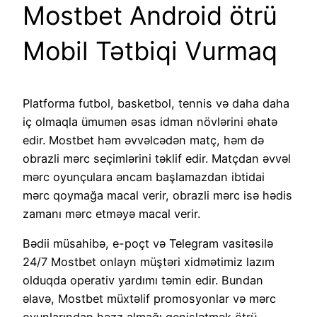
Mostbet Android ötrü
Mobil Tətbiqi Vurmaq
Platforma futbol, basketbol, tennis və daha daha
iç olmaqla ümumən əsas idman növlərini əhatə
edir. Mostbet həm əvvəlcədən matç, həm də
obrazli mərc seçimlərini təklif edir. Matçdan əvvəl
mərc oyunçulara əncam başlamazdan ibtidai
mərc qoymağa macal verir, obrazli mərc isə hədis
zamanı mərc etməyə macal verir.
Bədii müsahibə, e-poçt və Telegram vasitəsilə
24/7 Mostbet onlayn müştəri xidmətimiz lazım
olduqda operativ yardımı təmin edir. Bundan
əlavə, Mostbet müxtəlif promosyonlar və mərc
oyunlarından həzz almağı genişlətmək ötrü