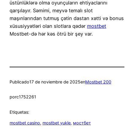
üstünlüklərə olma oyunçuların ehtiyaclarını
qarşılayır. Səmimi, meyvə temalı slot
maşınlarından tutmuş çətin dastan xətti və bonus
xüsusiyyətləri olan slotlara qədər
mostbet
Mostbet-də hər kəs ötrü bir şey var.
Publicado
17 de noviembre de 2025
en
Mostbet 200
por
c1752261
Etiquetas:
mostbet casino
, 
mostbet yukle
, 
мостбет