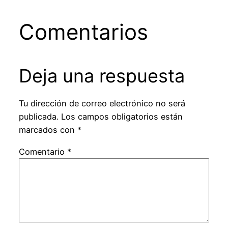
Comentarios
Deja una respuesta
Tu dirección de correo electrónico no será
publicada.
Los campos obligatorios están
marcados con
*
Comentario
*