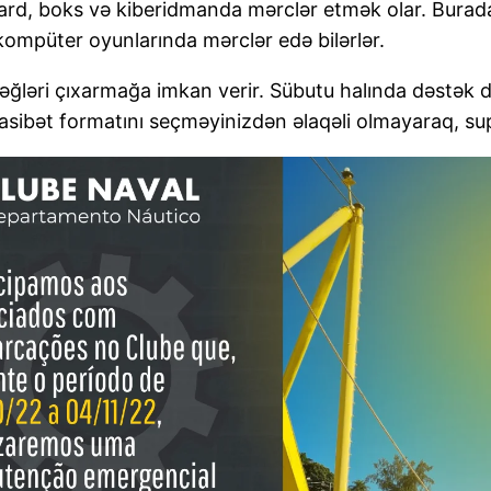
lyard, boks və kiberidmanda mərclər etmək olar. Bura
kompüter oyunlarında mərclər edə bilərlər.
əri çıxarmağa imkan verir. Sübutu halında dəstək dah
nasibət formatını seçməyinizdən əlaqəli olmayaraq, s