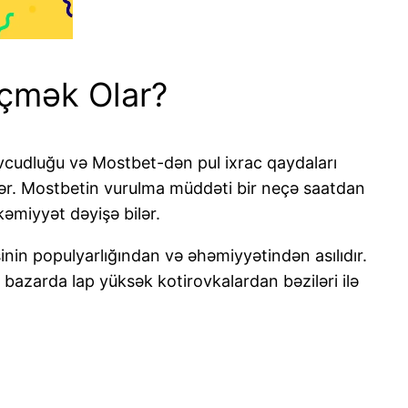
çmək Olar?
mövcudluğu və Mostbet-dən pul ixrac qaydaları
ilər. Mostbetin vurulma müddəti bir neçə saatdan
əmiyyət dəyişə bilər.
sinin populyarlığından və əhəmiyyətindən asılıdır.
 bazarda lap yüksək kotirovkalardan bəziləri ilə