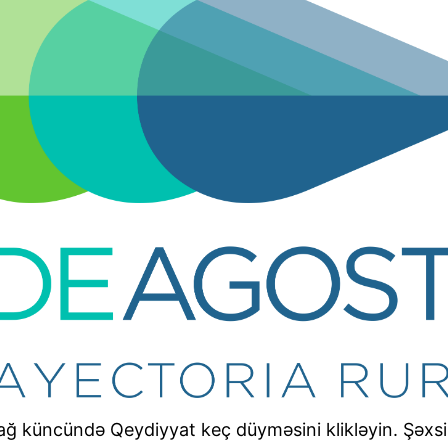
 küncündə Qeydiyyat keç düyməsini klikləyin. Şəxsi v