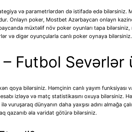
egiya və parametrlərdən də istifadə edə bilərsiniz. M
undur. Onlayn poker, Mostbet Azərbaycan onlayn kazi
rbaycanda müxtəlif növ poker oyunları tapa bilərsini
lər və digər oyunçularla canlı poker oynaya bilərsiniz.
 – Futbol Sevərlə
n qoya bilərsiniz. Həmçinin canlı yayım funksiyası v
hesabı izləyə və matç statistikasını oxuya bilərsiniz. 
-biri ilə vuruşaraq dünyanın daha yaxşısı adını almağa ç
q qazanıb əla varidat götürə bilərsiniz.