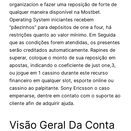
organizacion e fazer uma reposição de forte de
qualquer maneira disponível na Mostbet.
Operating System iniciantes recebem
“pãezinhos” para depósitos de one a four, há
restrições quanto ao valor mínimo. Em Seguida
que as condições forem atendidas, os presentes
serão creditados automaticamente. Rapines de
superar, coloque o monto de sua reposição em
apostas, indicando o coeficiente de just one,3,
ou jogue em 1 cassino durante este recurso
financeiro em qualquer slot, esporte online ou
cassino ao palpitante. Sony Ericsson o caso
empenarse, dentre em contato com o suporte ao
cliente afin de adquirir ajuda.
Visão Geral Da Conta