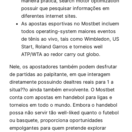
maneira prática, search motor optimization
possuir que pesquisar informações em
diferentes internet sites.
As apostas esportivas no Mostbet incluem
todos operating-system maiores eventos
de tênis ao vivo, tais como Wimbledon, US
Start, Roland Garros e torneios weil
ATP/WTA ao redor carry out globo.
Nele, os apostadores também podem desfrutar
de partidas ao palpitante, em que interagem
diretamente possuindo dealtres reais para 1 a
situa??o ainda também envolvente. O Mostbet
conta com apostas em handebol para ligas e
torneios em todo o mundo. Embora o handebol
possa não servir tão well-liked quanto o futebol
ou basquete, proporciona oportunidades
empolgantes para quem pretende explorar