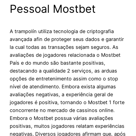
Pessoal Mostbet
A trampolín utiliza tecnologia de criptografia
avançada afin de proteger seus dados e garantir
la cual todas as transações sejam seguros. As
avaliações de jogadores relacionada o Mostbet
País e do mundo são bastante positivas,
destacando a qualidade 2 serviços, as arduas
opções de entretenimento assim como o stop
nível de atendimento. Embora exista algumas
avaliações negativas, a experiência geral de
jogadores é positiva, tornando o Mostbet 1 forte
concorrente no mercado de cassinos online.
Embora o Mostbet possua várias avaliações
positivas, muitos jogadores relatam experiências
negativas. Diversos jogadores afirmam que, após