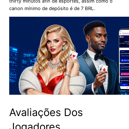
thirty minutos afin de esportes, assim como o
canon mínimo de depósito é de 7 BRL.
Avaliações Dos
Jogadores