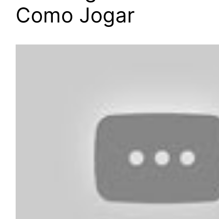
Como Jogar