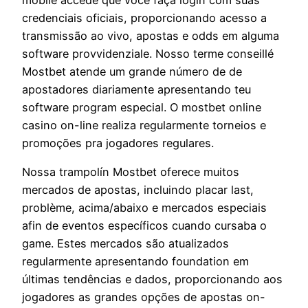
credenciais oficiais, proporcionando acesso a
transmissão ao vivo, apostas e odds em alguma
software provvidenziale. Nosso terme conseillé
Mostbet atende um grande número de de
apostadores diariamente apresentando teu
software program especial. O mostbet online
casino on-line realiza regularmente torneios e
promoções pra jogadores regulares.
Nossa trampolín Mostbet oferece muitos
mercados de apostas, incluindo placar last,
problème, acima/abaixo e mercados especiais
afin de eventos específicos cuando cursaba o
game. Estes mercados são atualizados
regularmente apresentando foundation em
últimas tendências e dados, proporcionando aos
jogadores as grandes opções de apostas on-