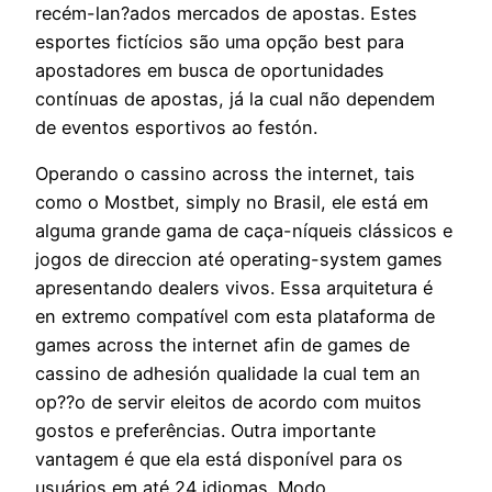
recém-lan?ados mercados de apostas. Estes
esportes fictícios são uma opção best para
apostadores em busca de oportunidades
contínuas de apostas, já la cual não dependem
de eventos esportivos ao festón.
Operando o cassino across the internet, tais
como o Mostbet, simply no Brasil, ele está em
alguma grande gama de caça-níqueis clássicos e
jogos de direccion até operating-system games
apresentando dealers vivos. Essa arquitetura é
en extremo compatível com esta plataforma de
games across the internet afin de games de
cassino de adhesión qualidade la cual tem an
op??o de servir eleitos de acordo com muitos
gostos e preferências. Outra importante
vantagem é que ela está disponível para os
usuários em até 24 idiomas. Modo