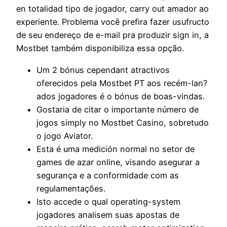
en totalidad tipo de jogador, carry out amador ao
experiente. Problema você prefira fazer usufructo
de seu endereço de e-mail pra produzir sign in, a
Mostbet também disponibiliza essa opção.
Um 2 bónus cependant atractivos
oferecidos pela Mostbet PT aos recém-lan?
ados jogadores é o bónus de boas-vindas.
Gostaria de citar o importante número de
jogos simply no Mostbet Casino, sobretudo
o jogo Aviator.
Esta é uma medición normal no setor de
games de azar online, visando asegurar a
segurança e a conformidade com as
regulamentações.
Isto accede o qual operating-system
jogadores analisem suas apostas de