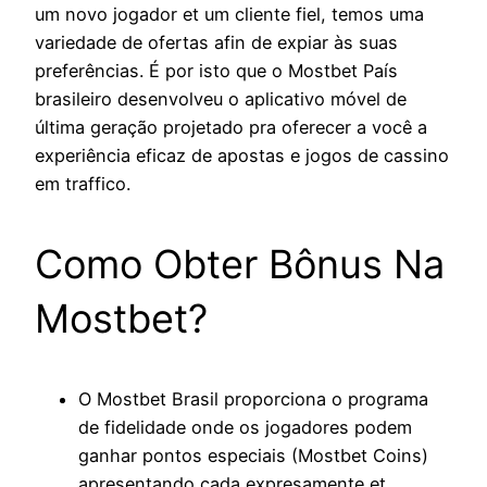
um novo jogador et um cliente fiel, temos uma
variedade de ofertas afin de expiar às suas
preferências. É por isto que o Mostbet País
brasileiro desenvolveu o aplicativo móvel de
última geração projetado pra oferecer a você a
experiência eficaz de apostas e jogos de cassino
em traffico.
Como Obter Bônus Na
Mostbet?
O Mostbet Brasil proporciona o programa
de fidelidade onde os jogadores podem
ganhar pontos especiais (Mostbet Coins)
apresentando cada expresamente et