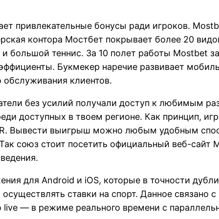
гает привлекательные бонусы ради игроков. Most
ерская контора Мостбет покрывает более 20 видо
т и большой теннис. За 10 полет работы Mostbet 
ффициенты. Букмекер наречие развивает мобиль
о обслуживания клиентов.
ватели без усилий получали доступ к любимым ра
реди доступных в твоем регионе. Как принцип, и
и EUR. Вывести выигрыш можно любым удобным спо
 Так союз стоит посетить официальный веб-сайт 
аведения.
ния для Android и iOS, которые в точности дубл
осуществлять ставки на спорт. Данное связано с 
 live — в режиме реального времени с параллел