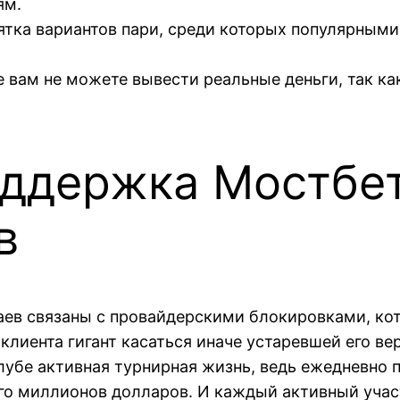
ям.
ятка вариантов пари, среди которых популярными
 вам не можете вывести реальные деньги, так ка
оддержка Мостбет
в
чаев связаны с провайдерскими блокировками, к
лиента гигант касаться иначе устаревшей его вер
лубе активная турнирная жизнь, ведь ежедневно 
го миллионов долларов. И каждый активный учас