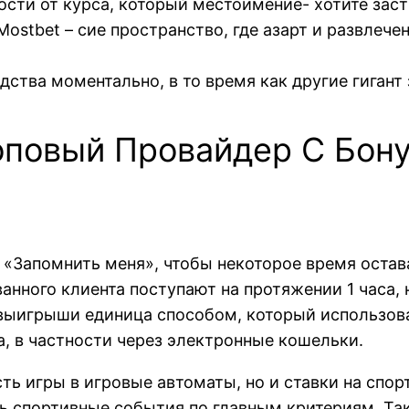
ости от курса, который местоимение- хотите заст
ostbet – сие пространство, где азарт и развлеч
ства моментально, в то время как другие гигант 
оповый Провайдер С Бону
 «Запомнить меня», чтобы некоторое время остав
анного клиента поступают на протяжении 1 часа, н
выигрыши единица способом, который использова
, в частности через электронные кошельки.
ь игры в игровые автоматы, но и ставки на спорт
ь спортивные события по главным критериям. Та