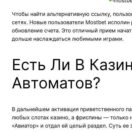
Чтобы найти альтернативную ссылку, пользо
сетях. Новые пользователи Mostbet исполин
обновление счета. Это отличный прием начат
дольше наслаждаться любимыми играми.
Есть Ли В Каз
Автоматов?
В дальнейшем активация приветственного па
любых слотах казино, а фриспины — только 
«Авиатор» и отдал ей целый раздел. Суть ее 