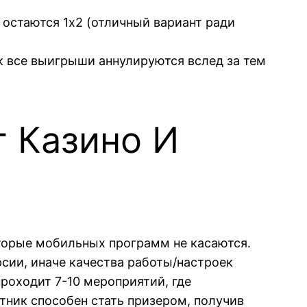
 остаются 1х2 (отличный вариант ради
к все выигрыши аннулируются вслед за тем
 Казино И
оторые мобильных программ не касаются.
сии, иначе качества работы/настроек
проходит 7-10 мероприятий, где
тник способен стать призером, получив