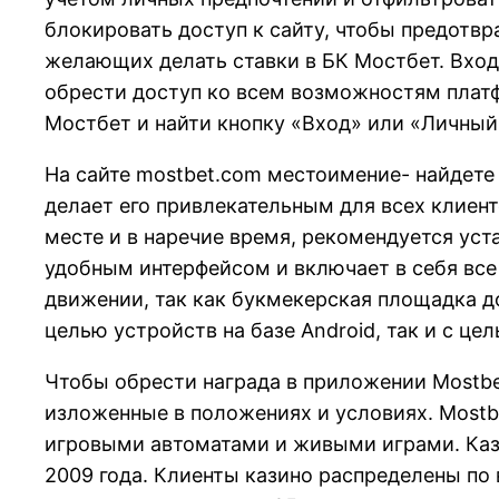
блокировать доступ к сайту, чтобы предотвр
желающих делать ставки в БК Мостбет. Вход
обрести доступ ко всем возможностям плат
Мостбет и найти кнопку «Вход» или «Личный
На сайте mostbet.com местоимение- найдете
делает его привлекательным для всех клиент
месте и в наречие время, рекомендуется ус
удобным интерфейсом и включает в себя все
движении, так как букмекерская площадка до
целью устройств на базе Android, так и с це
Чтобы обрести награда в приложении Mostbe
изложенные в положениях и условиях. Mostb
игровыми автоматами и живыми играми. Кази
2009 года. Клиенты казино распределены по 