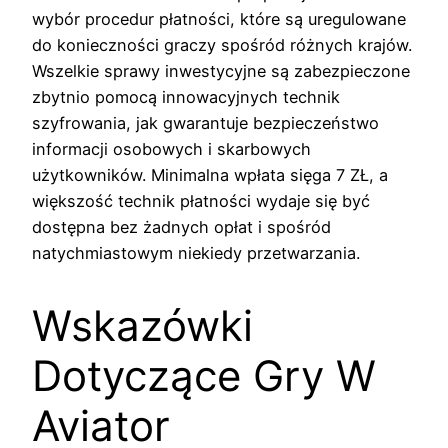
wybór procedur płatności, które są uregulowane
do konieczności graczy spośród różnych krajów.
Wszelkie sprawy inwestycyjne są zabezpieczone
zbytnio pomocą innowacyjnych technik
szyfrowania, jak gwarantuje bezpieczeństwo
informacji osobowych i skarbowych
użytkowników. Minimalna wpłata sięga 7 ZŁ, a
większość technik płatności wydaje się być
dostępna bez żadnych opłat i spośród
natychmiastowym niekiedy przetwarzania.
Wskazówki
Dotyczące Gry W
Aviator