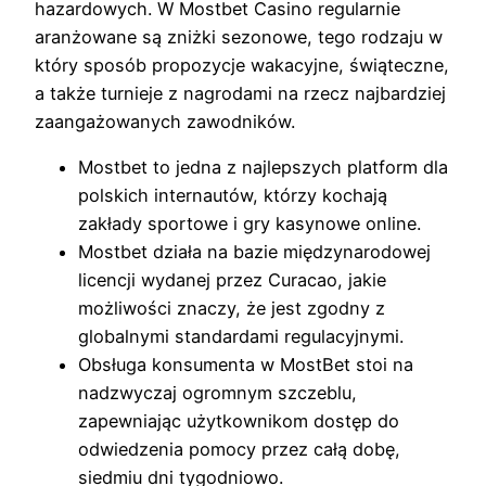
hazardowych. W Mostbet Casino regularnie
aranżowane są zniżki sezonowe, tego rodzaju w
który sposób propozycje wakacyjne, świąteczne,
a także turnieje z nagrodami na rzecz najbardziej
zaangażowanych zawodników.
Mostbet to jedna z najlepszych platform dla
polskich internautów, którzy kochają
zakłady sportowe i gry kasynowe online.
Mostbet działa na bazie międzynarodowej
licencji wydanej przez Curacao, jakie
możliwości znaczy, że jest zgodny z
globalnymi standardami regulacyjnymi.
Obsługa konsumenta w MostBet stoi na
nadzwyczaj ogromnym szczeblu,
zapewniając użytkownikom dostęp do
odwiedzenia pomocy przez całą dobę,
siedmiu dni tygodniowo.