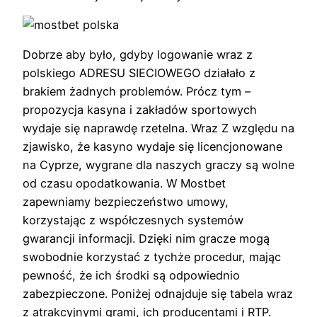
Dobrze aby było, gdyby logowanie wraz z
polskiego ADRESU SIECIOWEGO działało z
brakiem żadnych problemów. Prócz tym –
propozycja kasyna i zakładów sportowych
wydaje się naprawdę rzetelna. Wraz Z względu na
zjawisko, że kasyno wydaje się licencjonowane
na Cyprze, wygrane dla naszych graczy są wolne
od czasu opodatkowania. W Mostbet
zapewniamy bezpieczeństwo umowy,
korzystając z współczesnych systemów
gwarancji informacji. Dzięki nim gracze mogą
swobodnie korzystać z tychże procedur, mając
pewność, że ich środki są odpowiednio
zabezpieczone. Poniżej odnajduje się tabela wraz
z atrakcyjnymi grami, ich producentami i RTP.