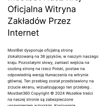
Oficjalna Witryna
Zakładów Przez
Internet
MostBet dysponuje oficjalną stronę
zlokalizowaną na 38 języków, w naszym naszego
kraju. Pozostałymi słowy, zamiast wejścia na
osobną stronę na rzecz Polski, postaw na
odpowiednią wersję tłumaczenia na witrynie
głównej. Ten przebieg został przedstawiony na
zrzucie ekranu, wizualizującego ten przebieg .
Mostbet360 Copyright © 2024 Wszelkie treści
na naszej stronie są zabezpieczone
uprawnieniem autorskim. Kopiowanie,