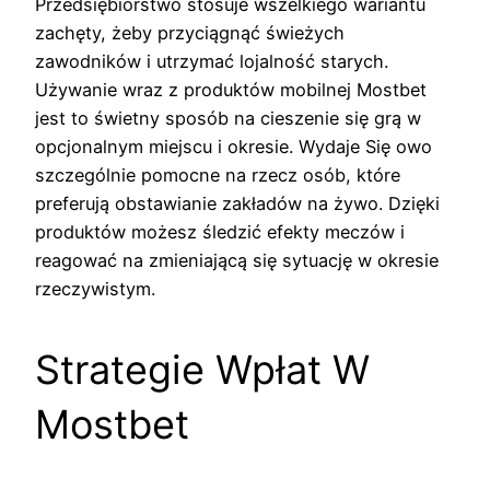
Przedsiębiorstwo stosuje wszelkiego wariantu
zachęty, żeby przyciągnąć świeżych
zawodników i utrzymać lojalność starych.
Używanie wraz z produktów mobilnej Mostbet
jest to świetny sposób na cieszenie się grą w
opcjonalnym miejscu i okresie. Wydaje Się owo
szczególnie pomocne na rzecz osób, które
preferują obstawianie zakładów na żywo. Dzięki
produktów możesz śledzić efekty meczów i
reagować na zmieniającą się sytuację w okresie
rzeczywistym.
Strategie Wpłat W
Mostbet