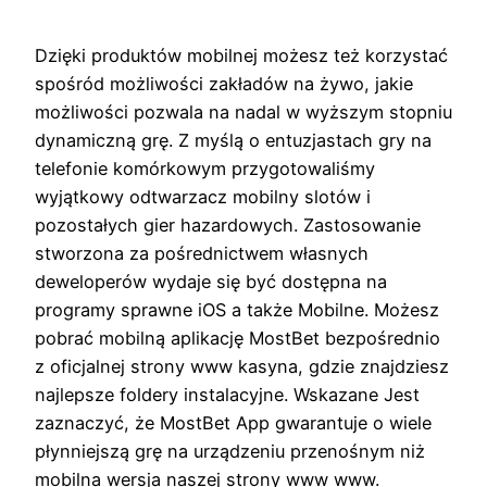
Dzięki produktów mobilnej możesz też korzystać
spośród możliwości zakładów na żywo, jakie
możliwości pozwala na nadal w wyższym stopniu
dynamiczną grę. Z myślą o entuzjastach gry na
telefonie komórkowym przygotowaliśmy
wyjątkowy odtwarzacz mobilny slotów i
pozostałych gier hazardowych. Zastosowanie
stworzona za pośrednictwem własnych
deweloperów wydaje się być dostępna na
programy sprawne iOS a także Mobilne. Możesz
pobrać mobilną aplikację MostBet bezpośrednio
z oficjalnej strony www kasyna, gdzie znajdziesz
najlepsze foldery instalacyjne. Wskazane Jest
zaznaczyć, że MostBet App gwarantuje o wiele
płynniejszą grę na urządzeniu przenośnym niż
mobilna wersja naszej strony www www.