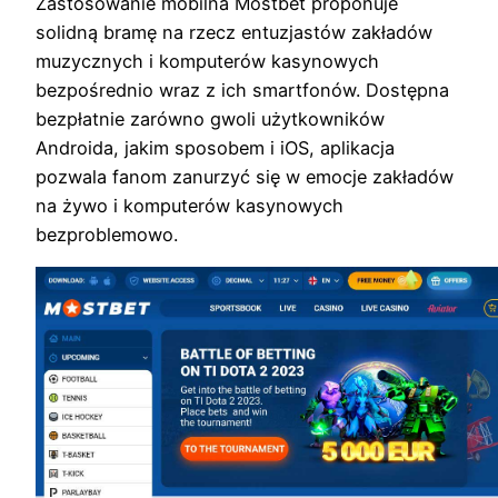
Zastosowanie mobilna Mostbet proponuje
solidną bramę na rzecz entuzjastów zakładów
muzycznych i komputerów kasynowych
bezpośrednio wraz z ich smartfonów. Dostępna
bezpłatnie zarówno gwoli użytkowników
Androida, jakim sposobem i iOS, aplikacja
pozwala fanom zanurzyć się w emocje zakładów
na żywo i komputerów kasynowych
bezproblemowo.