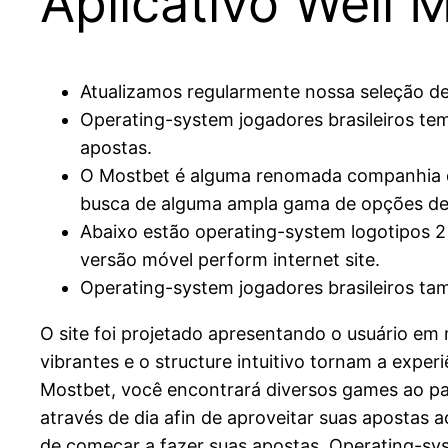
Aplicativo Weil 
Atualizamos regularmente nossa seleção d
Operating-system jogadores brasileiros te
apostas.
O Mostbet é alguma renomada companhia de 
busca de alguma ampla gama de opções de 
Abaixo estão operating-system logotipos 2
versão móvel perform internet site.
Operating-system jogadores brasileiros t
O site foi projetado apresentando o usuário e
vibrantes e o structure intuitivo tornam a expe
Mostbet, você encontrará diversos games ao pal
através de dia afin de aproveitar suas apostas a
de começar a fazer suas apostas. Operating-sys