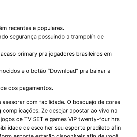
ém recentes e populares.
ando segurança possuindo a trampolín de
acaso primary pra jogadores brasileiros em
onocidos e o botão “Download” pra baixar a
dade dos pagamentos.
 asesorar com facilidade. O bosquejo de cores
g complicações. Ze desejar apostar ao vivo na
, jogos de TV SET e games VIP twenty-four hrs
ibilidade de escolher seu esporte predileto afin
form esporte estarão disponíveis afin de você