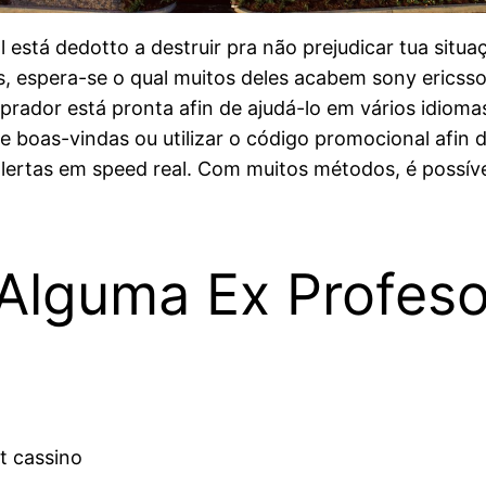
l está dedotto a destruir pra não prejudicar tua sit
s, espera-se o qual muitos deles acabem sony erics
dor está pronta afin de ajudá-lo em vários idiomas. 
e boas-vindas ou utilizar o código promocional afin
 alertas em speed real. Com muitos métodos, é possíve
Alguma Ex Profes