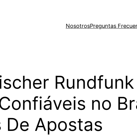
Nosotros
Preguntas Frecue
ischer Rundfunk
Confiáveis ​​no B
 De Apostas