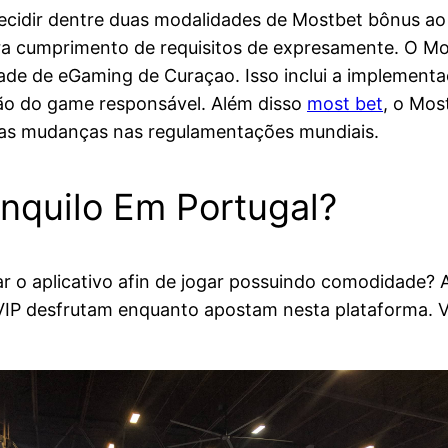
ecidir dentre duas modalidades de Mostbet bônus ao 
ara cumprimento de requisitos de expresamente. O 
ade de eGaming de Curaçao. Isso inclui a implement
ção do game responsável. Além disso
most bet
, o Mos
 as mudanças nas regulamentações mundiais.
nquilo Em Portugal?
ar o aplicativo afin de jogar possuindo comodidade? 
s VIP desfrutam enquanto apostam nesta plataforma. 