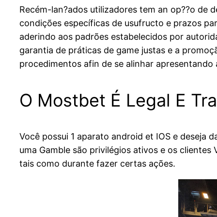
Recém-lan?ados utilizadores tem an op??o de d
condições específicas de usufructo e prazos p
aderindo aos padrões estabelecidos por autorid
garantia de práticas de game justas e a promo
procedimentos afin de se alinhar apresentando
O Mostbet É Legal E Tra
Você possui 1 aparato android et IOS e deseja d
uma Gamble são privilégios ativos e os cliente
tais como durante fazer certas ações.