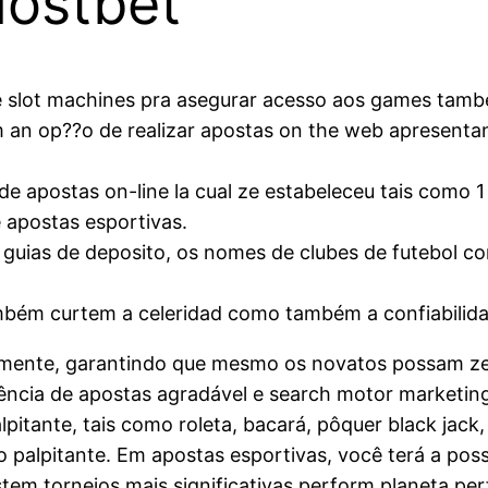
Mostbet
e slot machines pra asegurar acesso aos games tamb
m an op??o de realizar apostas on the web apresent
apostas on-line la cual ze estabeleceu tais como 1 
apostas esportivas.
 guias de deposito, os nomes de clubes de futebol c
ambém curtem a celeridad como também a confiabili
m mente, garantindo que mesmo os novatos possam ze
riência de apostas agradável e search motor marketin
pitante, tais como roleta, bacará, pôquer black jack
o palpitante. Em apostas esportivas, você terá a poss
tem torneios mais significativas perform planeta per