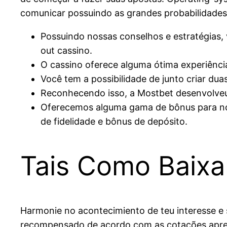
comunicar possuindo as grandes probabilidades
Possuindo nossas conselhos e estratégias,
out cassino.
O cassino oferece alguma ótima experiênci
Você tem a possibilidade de junto criar du
Reconhecendo isso, a Mostbet desenvolveu
Oferecemos alguma gama de bônus para noss
de fidelidade e bônus de depósito.
Tais Como Baixa
Harmonie no acontecimiento de teu interesse e s
recompensado de acordo com as cotações aprese