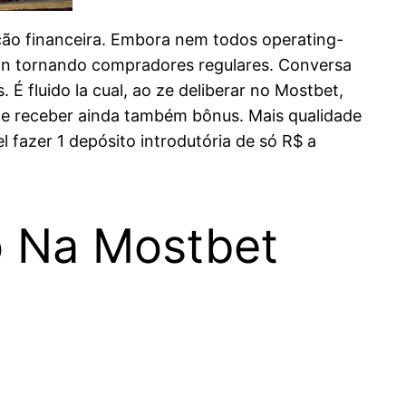
uação financeira. Embora nem todos operating-
son tornando compradores regulares. Conversa
É fluido la cual, ao ze deliberar no Mostbet,
 de receber ainda também bônus. Mais qualidade
l fazer 1 depósito introdutória de só R$ a
o Na Mostbet