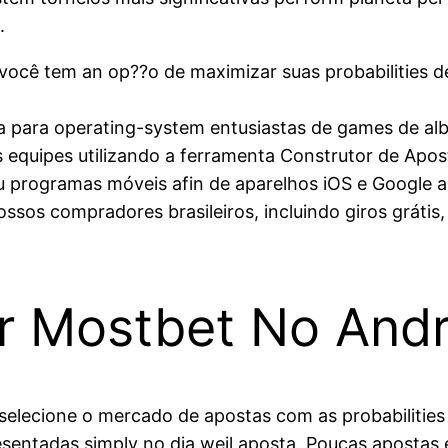
.
 você tem an op??o de maximizar suas probabilities 
a para operating-system entusiastas de games de alb
as equipes utilizando a ferramenta Construtor de Apo
 programas móveis afin de aparelhos iOS e Google a
os compradores brasileiros, incluindo giros grátis
r Mostbet No Andr
elecione o mercado de apostas com as probabilities 
ntadas simply no dia weil aposta. Poucas apostas 