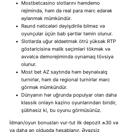
Mostbetcasino slotlarını həmdemo
rejimində, həm də real para mərc edərək
əylənmək mümkündür.
Raund nəticələri dəyişdirilə bilməz və
oyunçular üçün bab şərtlər təmin olunur.
Slotlarda uğur əldəetmək ötrü yüksək RTP
göstəricisinə malik seçimləri tökmək və
əvvəlcə demorejimində oynamaq tövsiyə
olunur.
Most bet AZ saytında həm beynəlxalq
turnirlər, həm də regional turnirlər mərc
görmək mümkündür.
Dünyanın hər uğrunda populyar olan daha
klassik onlayn kazino oyunlarından biridir,
şübhəsiz ki, bu oyunu görmüsünüz.
İdman/oyun bonusları vur-tut ilk depozit ₼30 və
ya daha ən olduqda hesablanır. Əvəzsiz