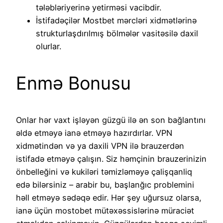
tələbləriyerinə yetirməsi vacibdir.
İstifadəçilər Mostbet mərcləri xidmətlərinə
strukturlaşdırılmış bölmələr vasitəsilə daxil
olurlar.
Enmə Bonusu
Onlar hər vaxt işləyən güzgü ilə ən son bağlantını
əldə etməyə ianə etməyə hazırdırlar. VPN
xidmətindən və ya daxili VPN ilə brauzerdən
istifadə etməyə çalışın. Siz həmçinin brauzerinizin
önbelleğini və kukiləri təmizləməyə çalişqanliq
edə bilərsiniz – arabir bu, başlanğıc problemini
həll etməyə sədəqə edir. Hər şey uğursuz olarsa,
ianə üçün mostobet mütəxəssislərinə müraciət