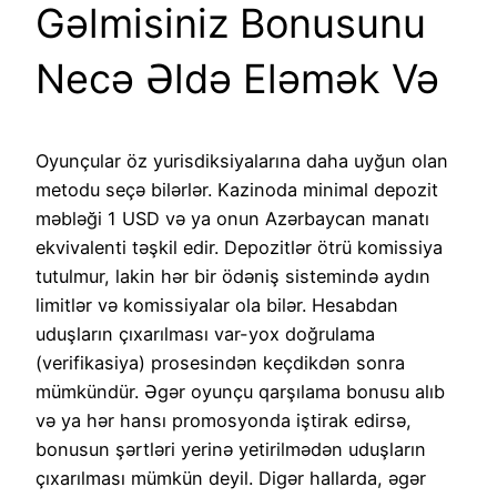
Gəlmisiniz Bonusunu
Necə Əldə Eləmək Və
Oyunçular öz yurisdiksiyalarına daha uyğun olan
metodu seçə bilərlər. Kazinoda minimal depozit
məbləği 1 USD və ya onun Azərbaycan manatı
ekvivalenti təşkil edir. Depozitlər ötrü komissiya
tutulmur, lakin hər bir ödəniş sistemində aydın
limitlər və komissiyalar ola bilər. Hesabdan
uduşların çıxarılması var-yox doğrulama
(verifikasiya) prosesindən keçdikdən sonra
mümkündür. Əgər oyunçu qarşılama bonusu alıb
və ya hər hansı promosyonda iştirak edirsə,
bonusun şərtləri yerinə yetirilmədən uduşların
çıxarılması mümkün deyil. Digər hallarda, əgər