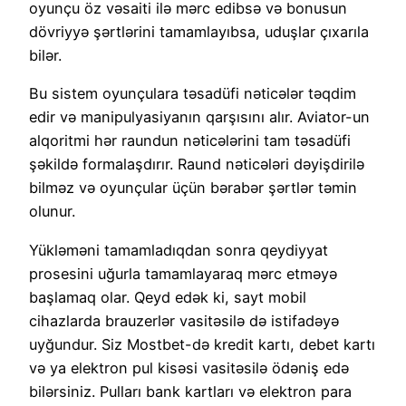
oyunçu öz vəsaiti ilə mərc edibsə və bonusun
dövriyyə şərtlərini tamamlayıbsa, uduşlar çıxarıla
bilər.
Bu sistem oyunçulara təsadüfi nəticələr təqdim
edir və manipulyasiyanın qarşısını alır. Aviator-un
alqoritmi hər raundun nəticələrini tam təsadüfi
şəkildə formalaşdırır. Raund nəticələri dəyişdirilə
bilməz və oyunçular üçün bərabər şərtlər təmin
olunur.
Yükləməni tamamladıqdan sonra qeydiyyat
prosesini uğurla tamamlayaraq mərc etməyə
başlamaq olar. Qeyd edək ki, sayt mobil
cihazlarda brauzerlər vasitəsilə də istifadəyə
uyğundur. Siz Mostbet-də kredit kartı, debet kartı
və ya elektron pul kisəsi vasitəsilə ödəniş edə
bilərsiniz. Pulları bank kartları və elektron para