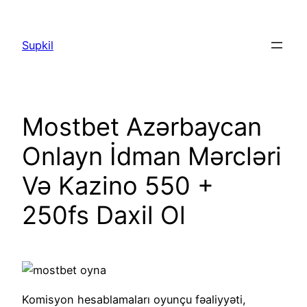
Saltar
al
Supkil
contenido
Mostbet Azərbaycan
Onlayn İdman Mərcləri
Və Kazino 550 +
250fs Daxil Ol
Komisyon hesablamaları oyunçu fəaliyyəti,