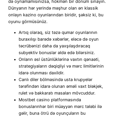
də oynamamısınızsa, hökmən bir dönüm sınayın.
Dünyanın hər yerində məşhur olan ən klassik
onlayn kazino oyunlarından biridir, şəksiz ki, bu
oyunu görmüsünüz.
Artıq olaraq, siz təzə qumar oyunlarının
buraxılışı barədə xəbərlər, eləcə də oyun
təcrübənizi daha da yaxşılaşdıracaq
subyektiv bonuslar əldə edə bilərsiniz.
Onların əsl üstünlüklərinə vaxtın qənaəti,
strategiyaların dəqiqliyi və mərc limitlərinin
idarə olunması daxildir.
Canlı diler bölməsində usta krupyelər
tərəfindən idarə olunan əməli vaxt bləkjek,
rulet və bakkaratı masaları mövcuddur.
Mostbet casino platformasında
bonuslarınhər biri müəyyən mərc tələbi ilə
gəlir, buna ötrü də oyunçuların bu