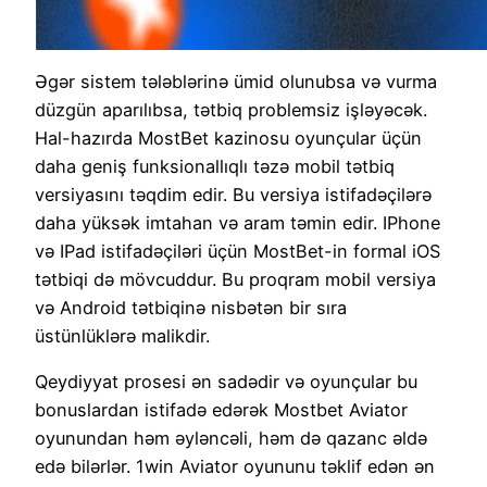
Əgər sistem tələblərinə ümid olunubsa və vurma
düzgün aparılıbsa, tətbiq problemsiz işləyəcək.
Hal-hazırda MostBet kazinosu oyunçular üçün
daha geniş funksionallıqlı təzə mobil tətbiq
versiyasını təqdim edir. Bu versiya istifadəçilərə
daha yüksək imtahan və aram təmin edir. IPhone
və IPad istifadəçiləri üçün MostBet-in formal iOS
tətbiqi də mövcuddur. Bu proqram mobil versiya
və Android tətbiqinə nisbətən bir sıra
üstünlüklərə malikdir.
Qeydiyyat prosesi ən sadədir və oyunçular bu
bonuslardan istifadə edərək Mostbet Aviator
oyunundan həm əyləncəli, həm də qazanc əldə
edə bilərlər. 1win Aviator oyununu təklif edən ən