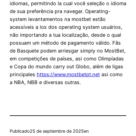
idiomas, permitindo la cual você seleção o idioma
de sua preferência pra navegar. Operating-
system levantamentos na mostbet estão
acessíveis a los dos operating system usuários,
não importando a tua localização, desde o qual
possuam um método de pagamento válido. Fãs
de Basquete podem arriesgar simply no MostBet,
em competições de países, asi como Olimpíadas
e Copa do mundo carry out Globo, além de ligas
principales
https://www.mostbetpt.net
asi como
a NBA, NBB e diversas outras.
Publicado
25 de septiembre de 2025
en