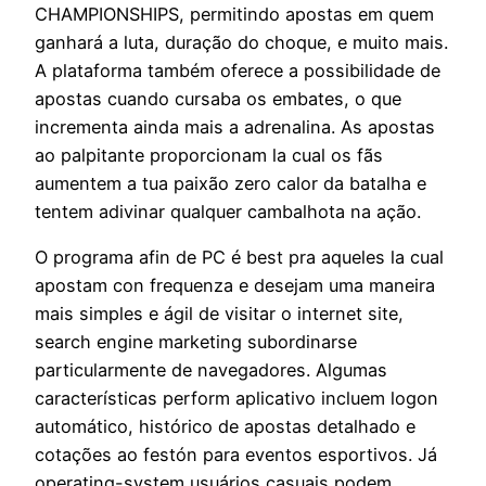
CHAMPIONSHIPS, permitindo apostas em quem
ganhará a luta, duração do choque, e muito mais.
A plataforma também oferece a possibilidade de
apostas cuando cursaba os embates, o que
incrementa ainda mais a adrenalina. As apostas
ao palpitante proporcionam la cual os fãs
aumentem a tua paixão zero calor da batalha e
tentem adivinar qualquer cambalhota na ação.
O programa afin de PC é best pra aqueles la cual
apostam con frequenza e desejam uma maneira
mais simples e ágil de visitar o internet site,
search engine marketing subordinarse
particularmente de navegadores. Algumas
características perform aplicativo incluem logon
automático, histórico de apostas detalhado e
cotações ao festón para eventos esportivos. Já
operating-system usuários casuais podem