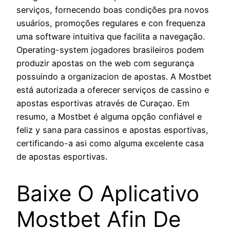
serviços, fornecendo boas condições pra novos
usuários, promoções regulares e con frequenza
uma software intuitiva que facilita a navegação.
Operating-system jogadores brasileiros podem
produzir apostas on the web com segurança
possuindo a organizacion de apostas. A Mostbet
está autorizada a oferecer serviços de cassino e
apostas esportivas através de Curaçao. Em
resumo, a Mostbet é alguma opção confiável e
feliz y sana para cassinos e apostas esportivas,
certificando-a asi como alguma excelente casa
de apostas esportivas.
Baixe O Aplicativo
Mostbet Afin De