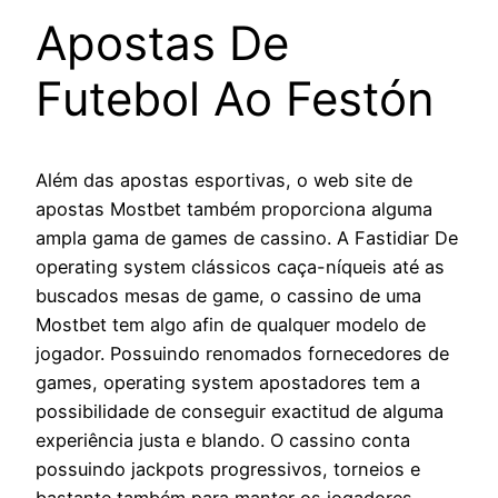
Apostas De
Futebol Ao Festón
Além das apostas esportivas, o web site de
apostas Mostbet também proporciona alguma
ampla gama de games de cassino. A Fastidiar De
operating system clássicos caça-níqueis até as
buscados mesas de game, o cassino de uma
Mostbet tem algo afin de qualquer modelo de
jogador. Possuindo renomados fornecedores de
games, operating system apostadores tem a
possibilidade de conseguir exactitud de alguma
experiência justa e blando. O cassino conta
possuindo jackpots progressivos, torneios e