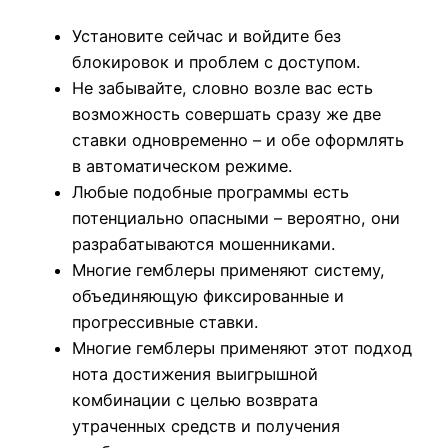
Установите сейчас и войдите без
блокировок и проблем с доступом.
Не забывайте, словно возле вас есть
возможность совершать сразу же две
ставки одновременно – и обе оформлять
в автоматическом режиме.
Любые подобные программы есть
потенциально опасными – вероятно, они
разрабатываются мошенниками.
Многие гемблеры применяют систему,
объединяющую фиксированные и
прогрессивные ставки.
Многие гемблеры применяют этот подход
нота достижения выигрышной
комбинации с целью возврата
утраченных средств и получения