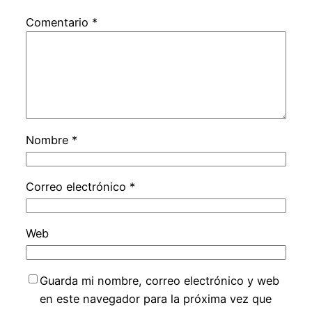
Comentario
*
Nombre
*
Correo electrónico
*
Web
Guarda mi nombre, correo electrónico y web
en este navegador para la próxima vez que