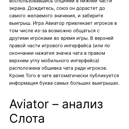
воспользовавшись опциями в нижней части
экрана. Дождитесь, союз он дорастет до
самого желаемого значения, и заберите
выигрыш. Игра Авиатор привлекает игроков в
том числе из-за возможно общаться с
другими игроками во время игры. В верхней
правой части игрового интерфейса (или по
окончании нажатия значка чата в правом
верхнем углу мобильного интерфейса)
расположена обшивка чата ради игроков.
Кроме Того в чате автоматически публикуется
информация буква самых больших выигрышах.
Aviator – анализ
Слота