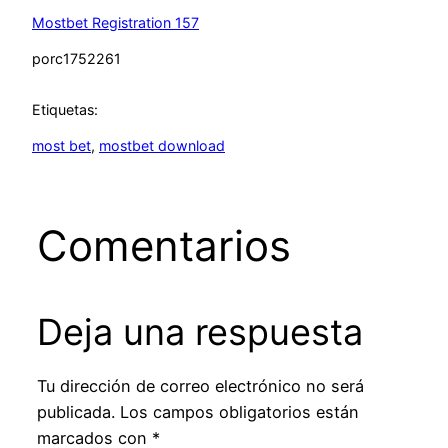
Mostbet Registration 157
por
c1752261
Etiquetas:
most bet
, 
mostbet download
Comentarios
Deja una respuesta
Tu dirección de correo electrónico no será
publicada.
Los campos obligatorios están
marcados con
*