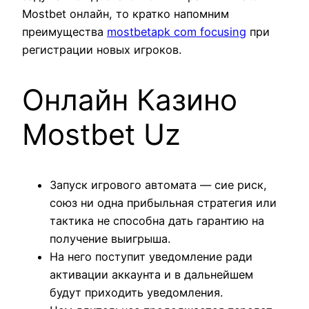
Mostbet онлайн, то кратко напомним
преимущества
mostbetapk com focusing
при
регистрации новых игроков.
Онлайн Казино
Mostbet Uz
Запуск игрового автомата — сие риск,
союз ни одна прибыльная стратегия или
тактика не способна дать гарантию на
получение выигрыша.
На него поступит уведомление ради
активации аккаунта и в дальнейшем
будут приходить уведомления.