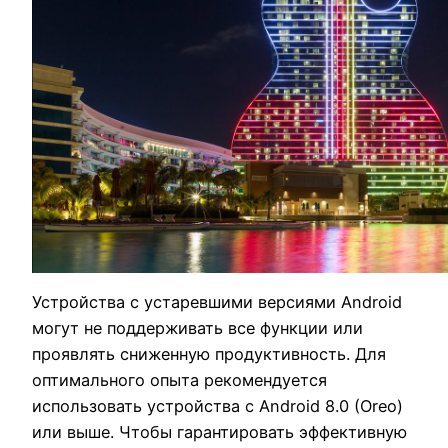
Устройства с устаревшими версиями Android
могут не поддерживать все функции или
проявлять сниженную продуктивность. Для
оптимального опыта рекомендуется
использовать устройства с Android 8.0 (Oreo)
или выше. Чтобы гарантировать эффективную