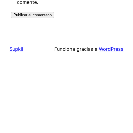
comente.
Supkil
Funciona gracias a
WordPress