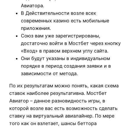
Авиатора.
В Действительности возле всех
современных казино есть мобильные
приложения.
Союз вам уже зарегистрированы,
достаточно войти в Мостбет через кнопку
«Вход» в правом верхнем углу сайта.
Они будут указаны в индивидуальном
порядке в период создания заявки и в
зависимости от метода.
По их результатам можно понять, какая схема
ставок наиболее результативна. Мостбет
Авиатор – данное разновидность игры, в
которой возле вас есть возможность сделать
ставку на виртуальный авиалайнер. По мере
того как он взлетает, шансы беттора