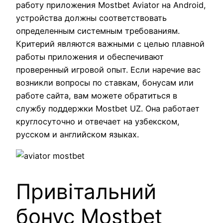
работу приложения Mostbet Aviator на Android,
устройства должны соответствовать
определенным системным требованиям.
Критерий являются важными с целью плавной
работы приложения и обеспечивают
проверенный игровой опыт. Если наречие вас
возникли вопросы по ставкам, бонусам или
работе сайта, вам можете обратиться в
службу поддержки Mostbet UZ. Она работает
круглосуточно и отвечает на узбекском,
русском и английском языках.
Привітальний
бонус Mostbet