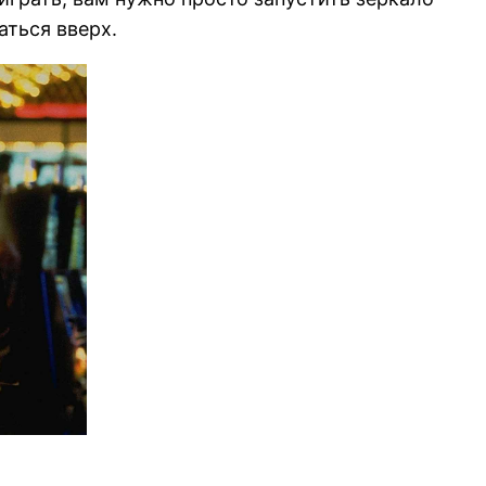
аться вверх.