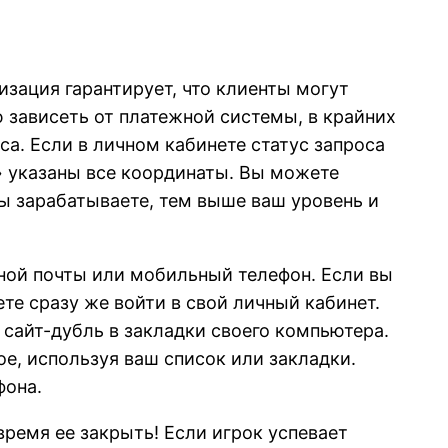
изация гарантирует, что клиенты могут
 зависеть от платежной системы, в крайних
са. Если в личном кабинете статус запроса
х» указаны все координаты. Вы можете
ы зарабатываете, тем выше ваш уровень и
ной почты или мобильный телефон. Если вы
те сразу же войти в свой личный кабинет.
сайт-дубль в закладки своего компьютера.
ое, используя ваш список или закладки.
фона.
время ее закрыть! Если игрок успевает