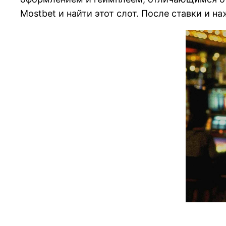
Mostbet и найти этот слот. После ставки и н