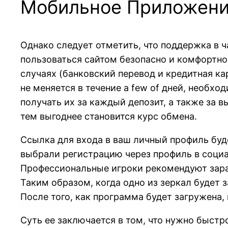
Мобильное Приложени
Однако следует отметить, что поддержка в ч
пользоваться сайтом безопасно и комфортно
случаях (банковский перевод и кредитная ка
не меняется в течение a few of дней, необхо
получать их за каждый депозит, а также за
тем выгоднее становится курс обмена.
Ссылка для входа в ваш личный профиль буд
выбрали регистрацию через профиль в социал
Профессиональные игроки рекомендуют заран
Таким образом, когда одно из зеркал будет 
После того, как программа будет загружена,
Суть ее заключается в том, что нужно быстро