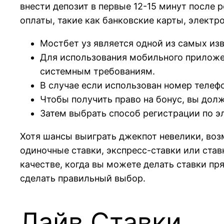
внести депозит в первые 12-15 минут после
оплаты, такие как банковские карты, элект
Мостбет уз является одной из самых изв
Для использования мобильного приложе
системным требованиям.
В случае если использован номер телефо
Чтобы получить право на бонус, вы долж
Затем выбрать способ регистрации по эл
Хотя шансы выиграть джекпот невелики, воз
одиночные ставки, экспресс-ставки или ста
качестве, когда вы можете делать ставки пр
сделать правильный выбор.
Лайв Ставки