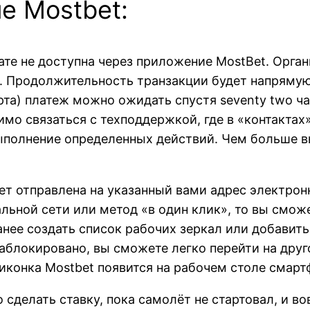
е Mostbet:
ате не доступна через приложение MostBet. Орган
. Продолжительность транзакции будет напрямую
рта) платеж можно ожидать спустя seventy two ча
димо связаться с техподдержкой, где в «контакта
 выполнение определенных действий. Чем больше в
ет отправлена на указанный вами адрес электрон
ьной сети или метод «в один клик», то вы сможе
ее создать список рабочих зеркал или добавить 
заблокировано, вы сможете легко перейти на друг
 иконка Mostbet появится на рабочем столе смарт
 сделать ставку, пока самолёт не стартовал, и во