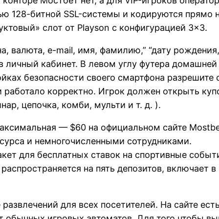
онторе Мостбет нет, а для VIP-игроков оператор
ю 128-битной SSL-системы и кодируются прямо н
руктовый» слот от Playson с конфигурацией 3×3.
а, валюта, e-mail, имя, фамилию,” “дату рождени
 в личный кабинет. В левом углу футера домашней
ойках безопасности своего смартфона разрешите 
 работало корректно. Игрок должен открыть купо
ар, цепочка, комби, мульти и т. д. ).
максимальная — $60 на официальном сайте Mostbe
ресурса и немногочисленными сотрудниками.
кет для бесплатных ставок на спортивные событи
распространяется на пять депозитов, включает в 
 развлечений для всех посетителей. На сайте ест
обычных игровых автоматов. Для того чтобы выи