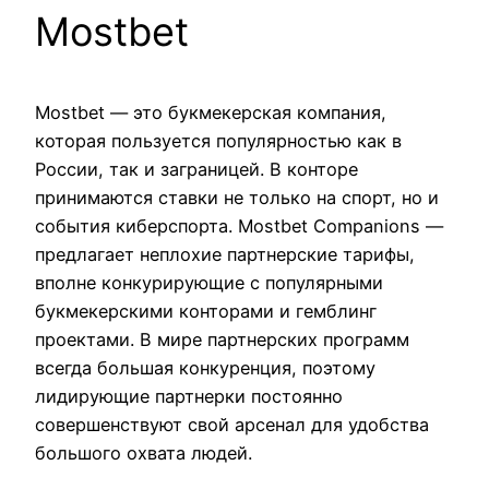
Mostbet
Mostbet — это букмекерская компания,
которая пользуется популярностью как в
России, так и заграницей. В конторе
принимаются ставки не только на спорт, но и
события киберспорта. Mostbet Companions —
предлагает неплохие партнерские тарифы,
вполне конкурирующие с популярными
букмекерскими конторами и гемблинг
проектами. В мире партнерских программ
всегда большая конкуренция, поэтому
лидирующие партнерки постоянно
совершенствуют свой арсенал для удобства
большого охвата людей.