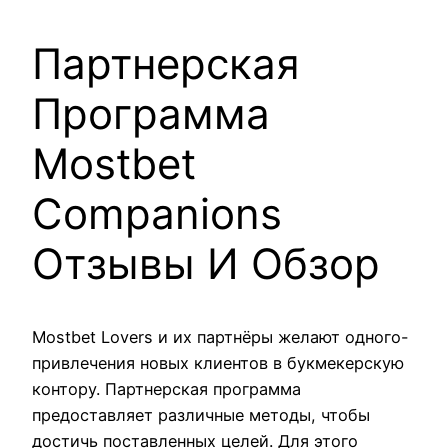
Партнерская
Программа
Mostbet
Companions
Отзывы И Обзор
Mostbet Lovers и их партнёры желают одного-
привлечения новых клиентов в букмекерскую
контору. Партнерская программа
предоставляет различные методы, чтобы
достичь поставленных целей. Для этого