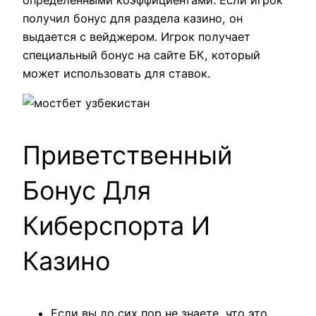
получил бонус для раздела казино, он
выдается с вейджером. Игрок получает
специальный бонус на сайте БК, который
может использовать для ставок.
Приветственный
Бонус Для
Киберспорта И
Казино
Если вы до сих пор не знаете, что это