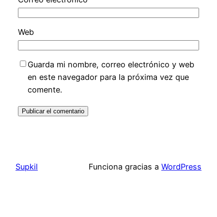
Web
Guarda mi nombre, correo electrónico y web
en este navegador para la próxima vez que
comente.
Supkil
Funciona gracias a
WordPress