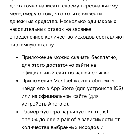
достаточно написать своему персональному
менеджеру о том, что хотите вывести
денежные средства. Несколько одинаковых
накопительных ставок на заранее
определенное количество исходов составляют
системную ставку.
Приложение можно скачать бесплатно,
для этого достаточно зайти на
официальный сайт по нашей ссылке.
Приложение Mostbet можно обновить,
найдя его в App Store (для устройств iOS)
или на официальном сайте (для
устройств Android).
Размер бустера варьируется от just
one,04 до one,a pair of в зависимости от
количества выбранных исходов и