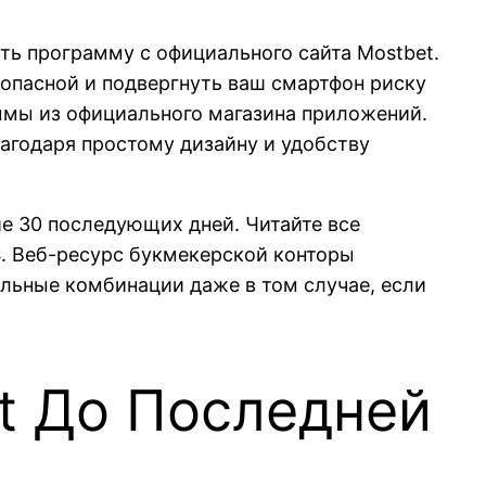
ать программу с официального сайта Mostbet.
опасной и подвергнуть ваш смартфон риску
ммы из официального магазина приложений.
агодаря простому дизайну и удобству
е 30 последующих дней. Читайте все
. Веб-ресурс букмекерской конторы
льные комбинации даже в том случае, если
t До Последней