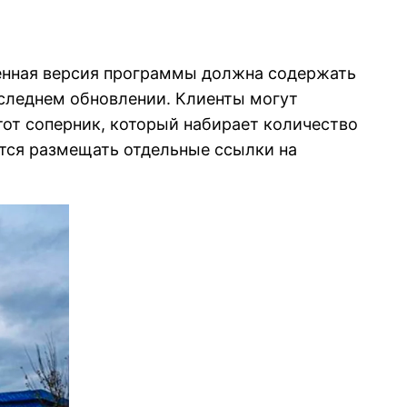
енная версия программы должна содержать
следнем обновлении. Клиенты могут
 тот соперник, который набирает количество
дится размещать отдельные ссылки на