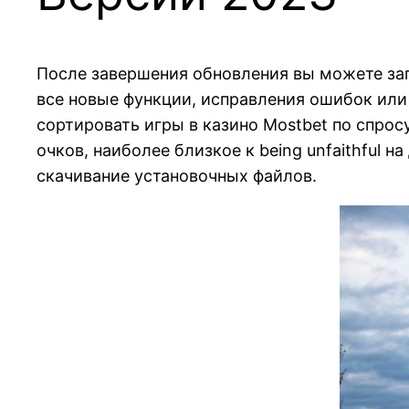
После завершения обновления вы можете за
все новые функции, исправления ошибок или
сортировать игры в казино Mostbet по спрос
очков, наиболее близкое к being unfaithful 
скачивание установочных файлов.