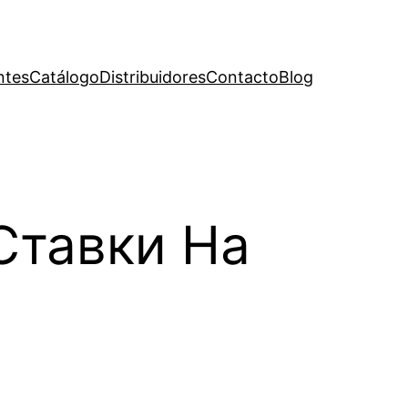
ntes
Catálogo
Distribuidores
Contacto
Blog
Ставки На