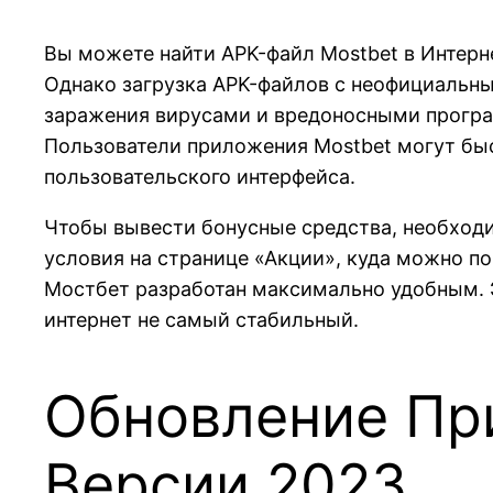
Вы можете найти APK-файл Mostbet в Интерне
Однако загрузка APK-файлов с неофициальн
заражения вирусами и вредоносными програ
Пользователи приложения Mostbet могут быс
пользовательского интерфейса.
Чтобы вывести бонусные средства, необходи
условия на странице «Акции», куда можно 
Мостбет разработан максимально удобным. 
интернет не самый стабильный.
Обновление Пр
Версии 2023