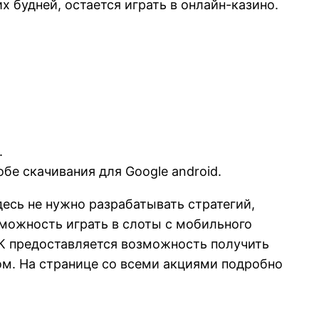
 будней, остается играть в онлайн-казино.
.
бе скачивания для Google android.
десь не нужно разрабатывать стратегий,
зможность играть в слоты с мобильного
БК предоставляется возможность получить
дом. На странице со всеми акциями подробно