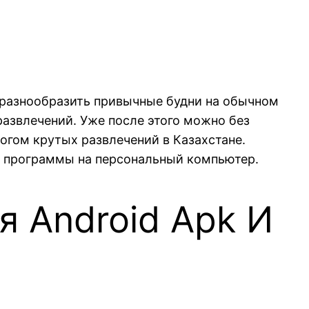
т разнообразить привычные будни на обычном
развлечений. Уже после этого можно без
гом крутых развлечений в Казахстане.
я программы на персональный компьютер.
 Android Apk И