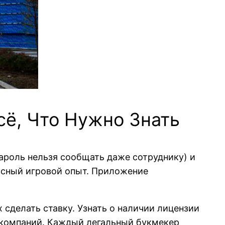
сё, Что Нужно Знать
ароль нельзя сообщать даже сотруднику) и
ссный игровой опыт. Приложение
х сделать ставку. Узнать о наличии лицензии
х компаний. Каждый легальный букмекер