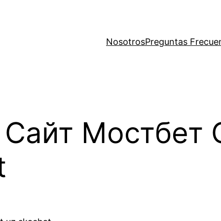
Nosotros
Preguntas Frecue
Сайт Мостбет 
t