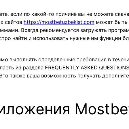
те, если по какой-то причине вы не можете скач
ых сайтов
https://mostbetuzbekist.com
может быть 
ммами. Всегда рекомендуется загружать програ
тро найти и использовать нужные им функции бл
мо выполнять определенные требования в течени
попасть из раздела FREQUENTLY ASKED QUESTIONS
Это также ваша возможность получать дополните
иложения Mostbe