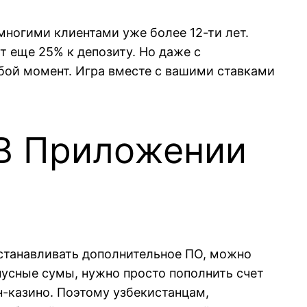
многими клиентами уже более 12-ти лет.
т еще 25% к депозиту. Но даже с
юбой момент. Игра вместе с вашими ставками
 В Приложении
устанавливать дополнительное ПО, можно
нусные сумы, нужно просто пополнить счет
-казино. Поэтому узбекистанцам,