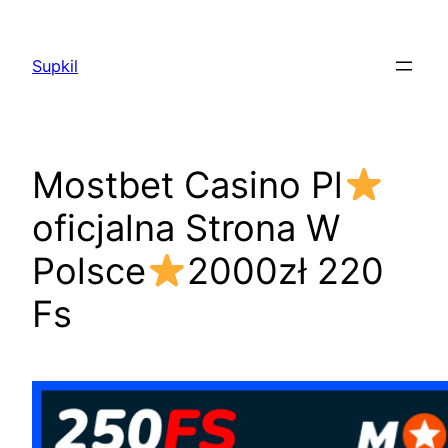
Saltar
al
Supkil
contenido
Mostbet Casino Pl
oficjalna Strona W
Polsce
2000zł 220
Fs