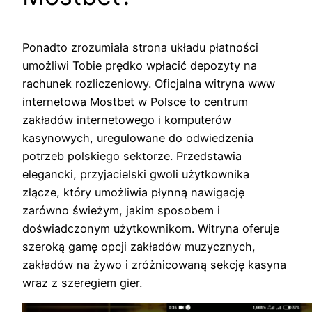
Ponadto zrozumiała strona układu płatności
umożliwi Tobie prędko wpłacić depozyty na
rachunek rozliczeniowy. Oficjalna witryna www
internetowa Mostbet w Polsce to centrum
zakładów internetowego i komputerów
kasynowych, uregulowane do odwiedzenia
potrzeb polskiego sektorze. Przedstawia
elegancki, przyjacielski gwoli użytkownika
złącze, który umożliwia płynną nawigację
zarówno świeżym, jakim sposobem i
doświadczonym użytkownikom. Witryna oferuje
szeroką gamę opcji zakładów muzycznych,
zakładów na żywo i zróżnicowaną sekcję kasyna
wraz z szeregiem gier.