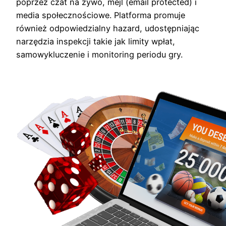
poprzez czat na żywo, mejl (email protected) i
media społecznościowe. Platforma promuje
również odpowiedzialny hazard, udostępniając
narzędzia inspekcji takie jak limity wpłat,
samowykluczenie i monitoring periodu gry.