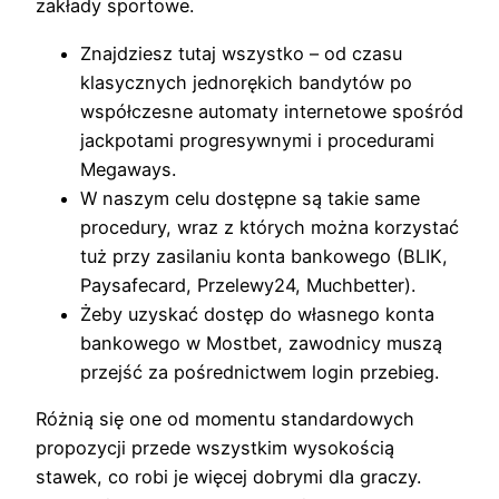
zakłady sportowe.
Znajdziesz tutaj wszystko – od czasu
klasycznych jednorękich bandytów po
współczesne automaty internetowe spośród
jackpotami progresywnymi i procedurami
Megaways.
W naszym celu dostępne są takie same
procedury, wraz z których można korzystać
tuż przy zasilaniu konta bankowego (BLIK,
Paysafecard, Przelewy24, Muchbetter).
Żeby uzyskać dostęp do własnego konta
bankowego w Mostbet, zawodnicy muszą
przejść za pośrednictwem login przebieg.
Różnią się one od momentu standardowych
propozycji przede wszystkim wysokością
stawek, co robi je więcej dobrymi dla graczy.