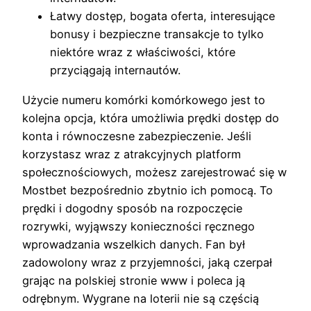
Łatwy dostęp, bogata oferta, interesujące
bonusy i bezpieczne transakcje to tylko
niektóre wraz z właściwości, które
przyciągają internautów.
Użycie numeru komórki komórkowego jest to
kolejna opcja, która umożliwia prędki dostęp do
konta i równoczesne zabezpieczenie. Jeśli
korzystasz wraz z atrakcyjnych platform
społecznościowych, możesz zarejestrować się w
Mostbet bezpośrednio zbytnio ich pomocą. To
prędki i dogodny sposób na rozpoczęcie
rozrywki, wyjąwszy konieczności ręcznego
wprowadzania wszelkich danych. Fan był
zadowolony wraz z przyjemności, jaką czerpał
grając na polskiej stronie www i poleca ją
odrębnym. Wygrane na loterii nie są częścią