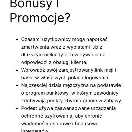
Bonusy I
Promocje?
Czasami użytkownicy mogą napotkać
zmartwienia wraz z wypłatami lub z
dłuższym niekiedy przewidywania na
odpowiedzi z obsługi klienta.
Wprowadź swój zarejestrowany link mejl i
hasło w właściwych polach logowania.
Najczęściej działa mężczyzna na podstawie
o program punktowy, w którym zawodnicy
zdobywają punkty zbytnio granie w zabawy.
Podest używa zaawansowane urządzenia
ochronne szyfrowania, aby chronić
wiadomości osobowe i finansowe
internautów.