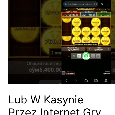
Lub W Kasynie
Przez Internet Gry