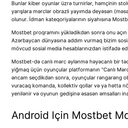
Bunlar kiber oyunlar üzrə turnirlər, həmçinin sto
yarışlara mərclər obrazli yayımda deyəsən (məsə
olunur. İdman kateqoriyalarının siyahısına Mostb
Mostbet proqramını yüklədikdən sonra onu açın və 
Azərbaycan dünyasına addım vurmaq bizim sosial 
mövcud sosial media hesablarınızdan istifadə edə
Mostbet-də canlı mərc əylənmə həyəcanlı bir tə
yiğmaq üçün oyunçular platformanın “Canlı Mərc”
əncam seçdikdən sonra, oyunçular rəngarəng obra
vuracaq komanda, kollektiv qollar və ya hətta növ
yenilənir və oyunun gedişinə əsasən əmsalları ina
Android Için Mostbet Mob