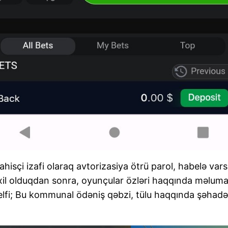
sçi izafi olaraq avtorizasiya ötrü parol, habelə va
 olduqdan sonra, oyunçular özləri haqqında məlumatı 
fi; Bu kommunal ödəniş qəbzi, tülu haqqında şəhadətn