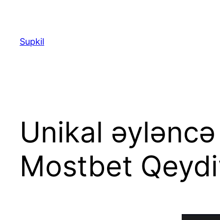
Saltar
al
contenido
Supkil
Unikal əylənc
Mostbet Qeydi