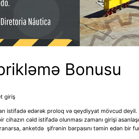
brikləmə Bonusu
 istifadə edərək proloq və qeydiyyat mövcud deyil. 
 cihazın cəld istifadə olunması zamanı girişi asanlaş
r yaranarsa, anketdə şifrənin bərpasını təmin edən bir 