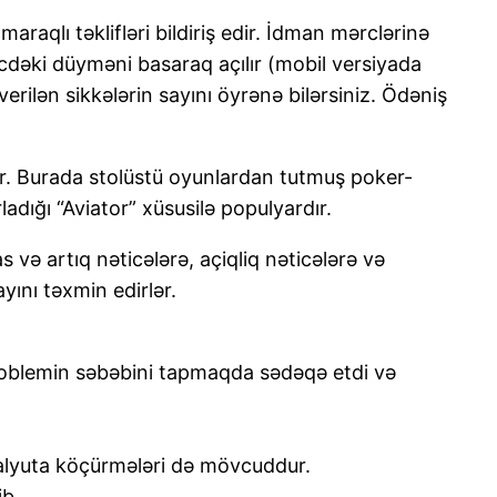
aqlı təklifləri bildiriş edir. İdman mərclərinə
dəki düyməni basaraq açılır (mobil versiyada
erilən sikkələrin sayını öyrənə bilərsiniz. Ödəniş
r. Burada stolüstü oyunlardan tutmuş poker-
ığı “Aviator” xüsusilə populyardır.
ə artıq nəticələrə, açiqliq nəticələrə və
yını təxmin edirlər.
roblemin səbəbini tapmaqda sədəqə etdi və
valyuta köçürmələri də mövcuddur.
ib.