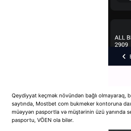
Qeydiyyat keçmək növündən bağlı olmayaraq, bahi
saytında, Mostbet com bukmeker kontoruna daxil
müəyyən pasportla və müştərinin üzü yanında sel
pasportu, VÖEN ola bilər.