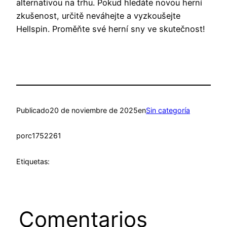
alternativou na trhu. Pokud hledáte novou herní
zkušenost, určitě neváhejte a vyzkoušejte
Hellspin. Proměňte své herní sny ve skutečnost!
Publicado
20 de noviembre de 2025
en
Sin categoría
por
c1752261
Etiquetas:
Comentarios