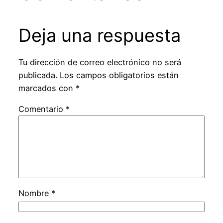
Deja una respuesta
Tu dirección de correo electrónico no será
publicada.
Los campos obligatorios están
marcados con
*
Comentario
*
Nombre
*