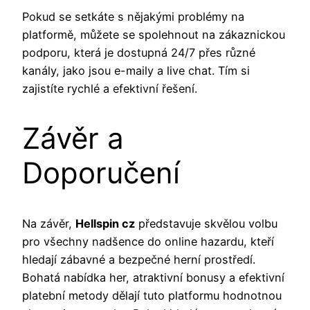
Pokud se setkáte s nějakými problémy na
platformě, můžete se spolehnout na zákaznickou
podporu, která je dostupná 24/7 přes různé
kanály, jako jsou e-maily a live chat. Tím si
zajistíte rychlé a efektivní řešení.
Závěr a
Doporučení
Na závěr,
Hellspin cz
představuje skvělou volbu
pro všechny nadšence do online hazardu, kteří
hledají zábavné a bezpečné herní prostředí.
Bohatá nabídka her, atraktivní bonusy a efektivní
platební metody dělají tuto platformu hodnotnou