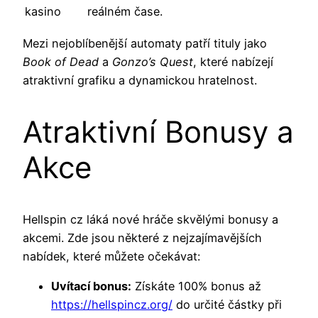
kasino
reálném čase.
Mezi nejoblíbenější automaty patří tituly jako
Book of Dead
a
Gonzo’s Quest
, které nabízejí
atraktivní grafiku a dynamickou hratelnost.
Atraktivní Bonusy a
Akce
Hellspin cz láká nové hráče skvělými bonusy a
akcemi. Zde jsou některé z nejzajímavějších
nabídek, které můžete očekávat:
Uvítací bonus:
Získáte 100% bonus až
https://hellspincz.org/
do určité částky při