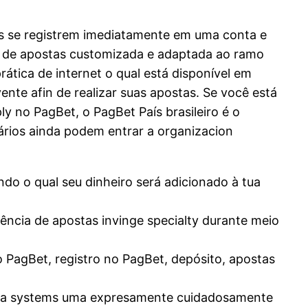
es se registrem imediatamente em uma conta e
a de apostas customizada e adaptada ao ramo
tica de internet o qual está disponível em
nte afin de realizar suas apostas. Se você está
 no PagBet, o PagBet País brasileiro é o
ários ainda podem entrar a organizacion
do o qual seu dinheiro será adicionado à tua
iência de apostas invinge specialty durante meio
o PagBet, registro no PagBet, depósito, apostas
 hora systems uma expresamente cuidadosamente