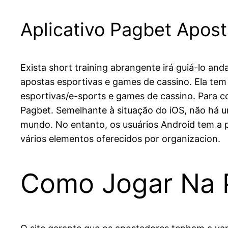
Aplicativo Pagbet Apost
Exista short training abrangente irá guiá-lo an
apostas esportivas e games de cassino. Ela te
esportivas/e-sports e games de cassino. Para com
Pagbet. Semelhante à situação do iOS, não há um
mundo. No entanto, os usuários Android tem a po
vários elementos oferecidos por organizacion.
Como Jogar Na 