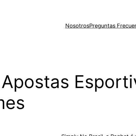
Nosotros
Preguntas Frecue
 Apostas Esporti
mes