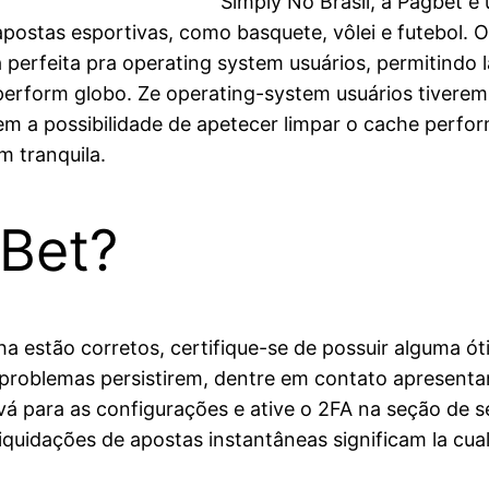
Simply No Brasil, a Pagbet 
ostas esportivas, como basquete, vôlei e futebol. O 
perfeita pra operating system usuários, permitindo l
erform globo. Ze operating-system usuários tiverem 
tem a possibilidade de apetecer limpar o cache perfo
 tranquila.
 Bet?
nha estão corretos, certifique-se de possuir alguma 
problemas persistirem, dentre em contato apresentan
á para as configurações e ative o 2FA na seção de s
quidações de apostas instantâneas significam la cua