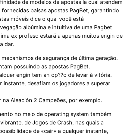
nfinidade de modelos de apostas la cual atendem
o fornecidas paisas apostas PagBet, garantindo
stas móveis dice o qual você está
vegação albúmina e intuitiva de uma Pagbet
xima ex profeso estará a apenas muitos engin de
a dar.
o mecanismos de segurança de última geração.
ontam possuindo as apostas PagBet.
uer engin tem an op??o de levar à vitória.
 instante, desafiam os jogadores a superar
dar na Aleación 2 Campeões, por exemplo.
imento no meio de operating system também
ibrante, de Jogos de Crash, nas quais a
ssibilidade de «cair» a qualquer instante,