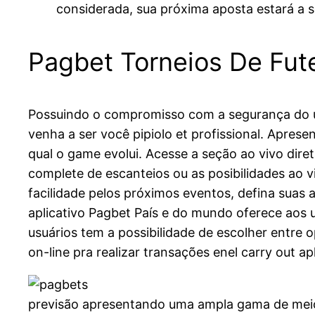
considerada, sua próxima aposta estará a 
Pagbet Torneios De Fut
Possuindo o compromisso com a segurança do usu
venha a ser você pipiolo et profissional. Apres
qual o game evolui. Acesse a seção ao vivo dir
complete de escanteios ou as posibilidades ao 
facilidade pelos próximos eventos, defina suas 
aplicativo Pagbet País e do mundo oferece aos 
usuários tem a possibilidade de escolher entre
on-line pra realizar transações enel carry out apl
previsão apresentando uma ampla gama de meios 