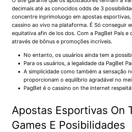
O site garante que os apostadores tenham a vant
decimais até as conocidos odds de 3 possibilida
concentre inprimoluogo em apostas esportivas, 
cassino ao vivo na plataforma. É Só conseguir e
equitativa afin de los dos. Com a PagBet País e
através de bônus e promoções incríveis.
No entanto, os usuários ainda tem a possibi
Para os usuários, a legalidade da PagBet Pa
A simplicidade como também a sensação nost
proporcionam o equilíbrio agradável no me
PagBet é o cassino on the internet respeitá
Apostas Esportivas On T
Games E Posibilidades