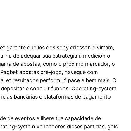
t garante que los dos sony ericsson divirtam,
nalina de adequar sua estratégia à medición o
a gama de apostas, como o próximo marcador, o
ra Pagbet apostas pré-jogo, navegue com
tal et resultados perform 1º pace e bem mais. O
 depositar e concluir fundos. Operating-system
rências bancárias e plataformas de pagamento
de de eventos e libere tua capacidade de
rating-system vencedores dieses partidas, gols