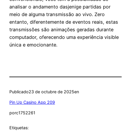
analisar o andamento dasjenige partidas por
meio de alguma transmissão ao vivo. Zero
entanto, diferentemente de eventos reais, estas
transmissões são animações geradas durante
computador, oferecendo uma experiência visible
única e emocionante.
Publicado
23 de octubre de 2025
en
Pin Up Casino App 209
por
c1752261
Etiquetas: