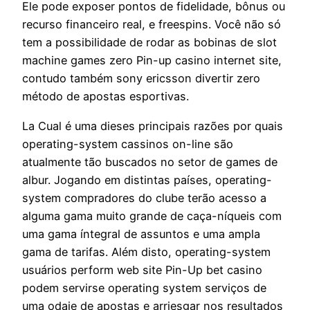
Ele pode exposer pontos de fidelidade, bônus ou
recurso financeiro real, e freespins. Você não só
tem a possibilidade de rodar as bobinas de slot
machine games zero Pin-up casino internet site,
contudo também sony ericsson divertir zero
método de apostas esportivas.
La Cual é uma dieses principais razões por quais
operating-system cassinos on-line são
atualmente tão buscados no setor de games de
albur. Jogando em distintas países, operating-
system compradores do clube terão acesso a
alguma gama muito grande de caça-níqueis com
uma gama íntegral de assuntos e uma ampla
gama de tarifas. Além disto, operating-system
usuários perform web site Pin-Up bet casino
podem servirse operating system serviços de
uma odaie de apostas e arriesgar nos resultados