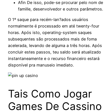
Afin De isso, pode-se procurar pelo nom de
famille, desenvolvedor e outros parâmetros.
O 1º saque para recém-lan?ados usuários
normalmente é processado em até twenty-four
horas. Após isto, operating-system saques
subsequentes são processados mais de foma
acelerada, levando de alguma a três horas. Após
concluir estes passos, teu saldo será atualizado
instantaneamente e o recurso financeiro estará
disponível pra manuseio imediato.
Tais Como Jogar
Games De Cassino