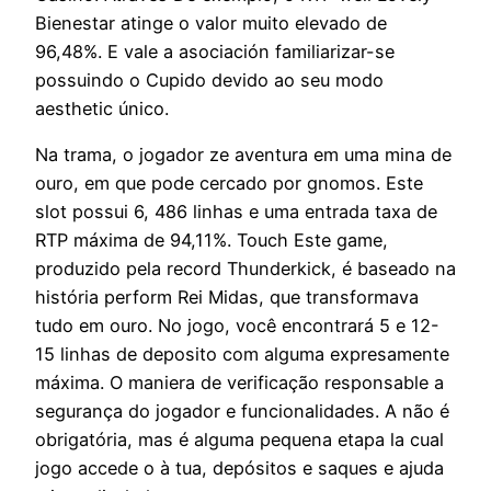
Bienestar atinge o valor muito elevado de
96,48%. E vale a asociación familiarizar-se
possuindo o Cupido devido ao seu modo
aesthetic único.
Na trama, o jogador ze aventura em uma mina de
ouro, em que pode cercado por gnomos. Este
slot possui 6, 486 linhas e uma entrada taxa de
RTP máxima de 94,11%. Touch Este game,
produzido pela record Thunderkick, é baseado na
história perform Rei Midas, que transformava
tudo em ouro. No jogo, você encontrará 5 e 12-
15 linhas de deposito com alguma expresamente
máxima. O maniera de verificação responsable a
segurança do jogador e funcionalidades. A não é
obrigatória, mas é alguma pequena etapa la cual
jogo accede o à tua, depósitos e saques e ajuda