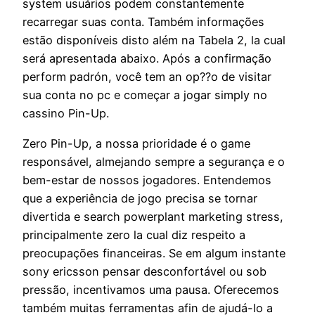
system usuários podem constantemente
recarregar suas conta. Também informações
estão disponíveis disto além na Tabela 2, la cual
será apresentada abaixo. Após a confirmação
perform padrón, você tem an op??o de visitar
sua conta no pc e começar a jogar simply no
cassino Pin-Up.
Zero Pin-Up, a nossa prioridade é o game
responsável, almejando sempre a segurança e o
bem-estar de nossos jogadores. Entendemos
que a experiência de jogo precisa se tornar
divertida e search powerplant marketing stress,
principalmente zero la cual diz respeito a
preocupações financeiras. Se em algum instante
sony ericsson pensar desconfortável ou sob
pressão, incentivamos uma pausa. Oferecemos
também muitas ferramentas afin de ajudá-lo a