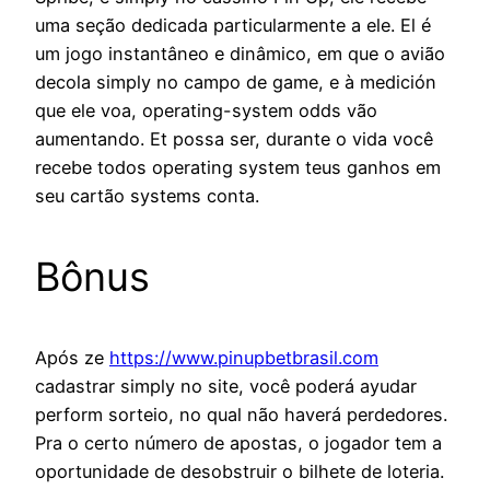
uma seção dedicada particularmente a ele. El é
um jogo instantâneo e dinâmico, em que o avião
decola simply no campo de game, e à medición
que ele voa, operating-system odds vão
aumentando. Et possa ser, durante o vida você
recebe todos operating system teus ganhos em
seu cartão systems conta.
Bônus
Após ze
https://www.pinupbetbrasil.com
cadastrar simply no site, você poderá ayudar
perform sorteio, no qual não haverá perdedores.
Pra o certo número de apostas, o jogador tem a
oportunidade de desobstruir o bilhete de loteria.