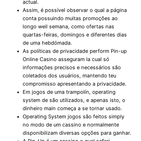
actual.
Assim, é possível observar o qual a página
conta possuindo muitas promoções ao
longo weil semana, como ofertas nas
quartas-feiras, domingos e diferentes dias
de uma hebdómada.
As políticas de privacidade perform Pin-up
Online Casino asseguram la cual só
informações precisos e necessários são
coletados dos usuários, mantendo teu
compromisso apresentando a privacidade.
Em jogos de uma trampolín, operating
system de são utilizados, e apenas isto, o
dinheiro main começa a se tornar usado.
Operating System jogos são feitos simply
no modo de um cassino e normalmente
disponibilizam diversas opções para ganhar.