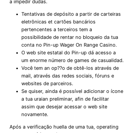
a impedir dudas.
Tentativas de depósito a partir de carteiras
eletrônicas et cartões bancários
pertencentes a terceiros tem a
possibilidade de rentar no bloqueio da tua
conta no Pin-up Wager On Range Casino.
O web site estatal do Pin-up dá acesso a
um enorme número de games de casualidad.
Você tem an op??o de obtê-los através de
mail, através das redes sociais, fóruns e
websites de parceiros.
Se quiser, ainda é possível adicionar o ícone
a tua uraian preliminar, afin de facilitar
assim que desejar acessar o web site
novamente.
Após a verificação huella de uma tua, operating