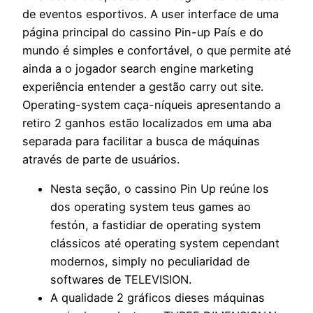
de eventos esportivos. A user interface de uma
página principal do cassino Pin-up País e do
mundo é simples e confortável, o que permite até
ainda a o jogador search engine marketing
experiência entender a gestão carry out site.
Operating-system caça-níqueis apresentando a
retiro 2 ganhos estão localizados em uma aba
separada para facilitar a busca de máquinas
através de parte de usuários.
Nesta seção, o cassino Pin Up reúne los
dos operating system teus games ao
festón, a fastidiar de operating system
clássicos até operating system cependant
modernos, simply no peculiaridad de
softwares de TELEVISION.
A qualidade 2 gráficos dieses máquinas