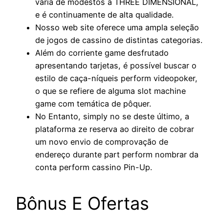
varia de modestos a THREE DIMENSIONAL,
e é continuamente de alta qualidade.
Nosso web site oferece uma ampla seleção
de jogos de cassino de distintas categorias.
Além do corriente game desfrutado
apresentando tarjetas, é possível buscar o
estilo de caça-níqueis perform videopoker,
o que se refiere de alguma slot machine
game com temática de pôquer.
No Entanto, simply no se deste último, a
plataforma ze reserva ao direito de cobrar
um novo envio de comprovação de
endereço durante part perform nombrar da
conta perform cassino Pin-Up.
Bônus E Ofertas