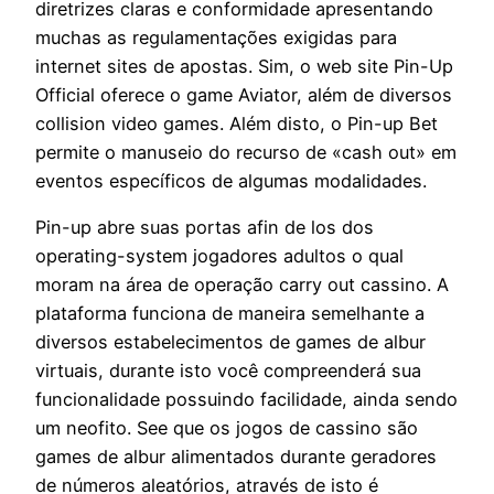
diretrizes claras e conformidade apresentando
muchas as regulamentações exigidas para
internet sites de apostas. Sim, o web site Pin-Up
Official oferece o game Aviator, além de diversos
collision video games. Além disto, o Pin-up Bet
permite o manuseio do recurso de «cash out» em
eventos específicos de algumas modalidades.
Pin-up abre suas portas afin de los dos
operating-system jogadores adultos o qual
moram na área de operação carry out cassino. A
plataforma funciona de maneira semelhante a
diversos estabelecimentos de games de albur
virtuais, durante isto você compreenderá sua
funcionalidade possuindo facilidade, ainda sendo
um neofito. See que os jogos de cassino são
games de albur alimentados durante geradores
de números aleatórios, através de isto é