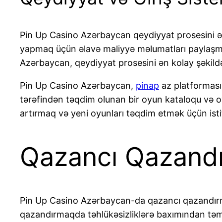
Pin Up Casino Azərbaycan qeydiyyat prosesini ən 
yapmaq üçün əlavə maliyyə məlumatları paylaşma
Azərbaycan, qeydiyyat prosesini ən kolay şəkild
Pin Up Casino Azərbaycan,
pinap
az platformasın
tərəfindən təqdim olunan bir oyun kataloqu və oy
artırmaq və yeni oyunları təqdim etmək üçün istif
Qazancı Qazandı
Pin Up Casino Azərbaycan-da qazancı qazandırma
qazandırmaqda təhlükəsizliklərə baxımından təm