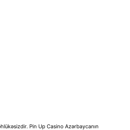
təhlükəsizdir. Pin Up Casino Azərbaycanın