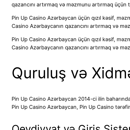
qazancını artırmaq və məzmunu artırmaq üçün tə
Pin Up Casino Azərbaycan üçün qızıl kəsif, məzmun
Casino Azərbaycanın qazancını artırmaq və məz
Pin Up Casino Azərbaycan üçün qızıl kəsif, məzmun
Casino Azərbaycanın qazancını artırmaq və məz
Quruluş və Xidmə
Pin Up Casino Azərbaycan 2014-ci ilin baharında 
Pin Up Casino Azərbaycan, Pin Up Casino tərəfin
Qeydiyyat və Giriş Siste