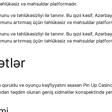
hlükəsiz və məhsuldar platformadır.
u və təhlükəsizliyi ilə tanınır. Bu qızıl kəsif, Azərba
munu artırmaq üçün təhlükəsiz və məhsuldar platfor
u və təhlükəsizliyi ilə tanınır. Bu qızıl kəsif, Azərba
munu artırmaq üçün təhlükəsiz və məhsuldar platfor
tlər
quruldu və oyunçu kəşfiyyatını əsasən Pin Up Casino a
dən təqdim olunan geniş xidmətlər konspektində yer a
mi