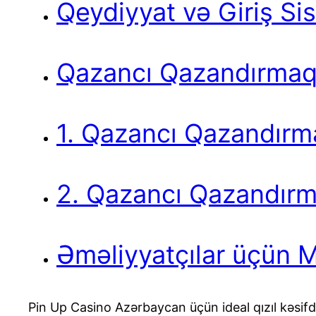
Qeydiyyat və Giriş Si
Qazancı Qazandırmaq
1. Qazancı Qazandırm
2. Qazancı Qazandırm
Əməliyyatçılar üçün M
Pin Up Casino Azərbaycan üçün ideal qızıl kəsifd