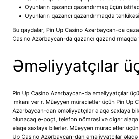
Oyunların qazancı qazandırmaq üçün istifad
Oyunların qazancı qazandırmaqda təhlükəsi
Bu qaydalar, Pin Up Casino Azərbaycan-da qazan
Casino Azərbaycan-da qazancı qazandırmaqda təh
Əməliyyatçılar ü
Pin Up Casino Azərbaycan-da əməliyyatçılar üçün 
imkanı verir. Müəyyən müraciətlər üçün Pin Up C
Azərbaycan-dan əməliyyatçılar əlaqə saxlaya bil
olunacaq e-poçt, telefon nömrəsi və digər əlaqə
əlaqə saxlaya bilərlər. Müəyyən müraciətlər üçü
Up Casino Azərbaycan-dan əməliyyatçılar əlaqə 