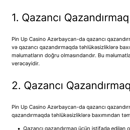
1. Qazancı Qazandırmaq
Pin Up Casino Azərbaycan-da qazancı qazandırmaq
və qazancı qazandırmaqda təhlükəsizliklərə baxım
məlumatların doğru olmasındandır. Bu məlumatla
verəcəyidir.
2. Qazancı Qazandırmaq
Pin Up Casino Azərbaycan-da qazancı qazandırma
qazandırmaqda təhlükəsizliklərə baxımından təmi
Qazancı qazandırmaq üçün istifadə edilən oy