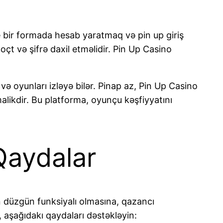
e bir formada hesab yaratmaq və pin up giriş
 və şifrə daxil etməlidir. Pin Up Casino
və oyunları izləyə bilər. Pinap az, Pin Up Casino
alikdir. Bu platforma, oyunçu kəşfiyyatını
Qaydalar
 düzgün funksiyalı olmasına, qazancı
aşağıdakı qaydaları dəstəkləyin: