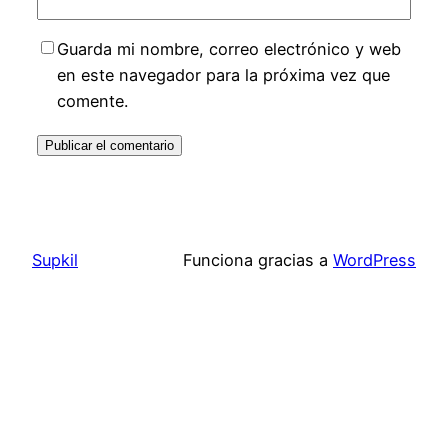
Guarda mi nombre, correo electrónico y web
en este navegador para la próxima vez que
comente.
Supkil
Funciona gracias a
WordPress