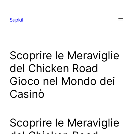
Saltar
al
Supkil
contenido
Scoprire le Meraviglie
del Chicken Road
Gioco nel Mondo dei
Casinò
Scoprire le Meraviglie