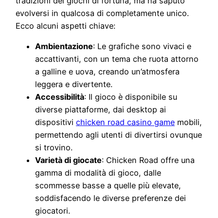
tradizioni dei giochi di fortuna, ma ha saputo
evolversi in qualcosa di completamente unico.
Ecco alcuni aspetti chiave:
Ambientazione
: Le grafiche sono vivaci e
accattivanti, con un tema che ruota attorno
a galline e uova, creando un’atmosfera
leggera e divertente.
Accessibilità
: Il gioco è disponibile su
diverse piattaforme, dai desktop ai
dispositivi
chicken road casino game
mobili,
permettendo agli utenti di divertirsi ovunque
si trovino.
Varietà di giocate
: Chicken Road offre una
gamma di modalità di gioco, dalle
scommesse basse a quelle più elevate,
soddisfacendo le diverse preferenze dei
giocatori.