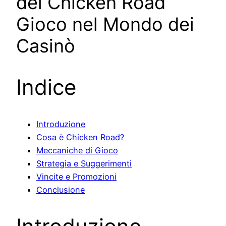
del Chicken Road
Gioco nel Mondo dei
Casinò
Indice
Introduzione
Cosa è Chicken Road?
Meccaniche di Gioco
Strategia e Suggerimenti
Vincite e Promozioni
Conclusione