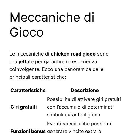
Meccaniche di
Gioco
Le meccaniche di
chicken road gioco
sono
progettate per garantire un’esperienza
coinvolgente. Ecco una panoramica delle
principali caratteristiche:
Caratteristiche
Descrizione
Possibilità di attivare giri gratuiti
Giri gratuiti
con l’accumulo di determinati
simboli durante il gioco.
Eventi speciali che possono
Funzioni bonus
generare vincite extra o