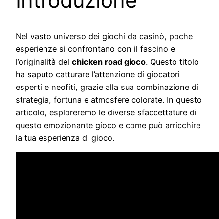
Introduzione
Nel vasto universo dei giochi da casinò, poche
esperienze si confrontano con il fascino e
l’originalità del
chicken road gioco
. Questo titolo
ha saputo catturare l’attenzione di giocatori
esperti e neofiti, grazie alla sua combinazione di
strategia, fortuna e atmosfere colorate. In questo
articolo, esploreremo le diverse sfaccettature di
questo emozionante gioco e come può arricchire
la tua esperienza di gioco.