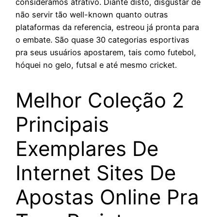
consideramos atrativo. Diante disto, disgustar de
não servir tão well-known quanto outras
plataformas da referencia, estreou já pronta para
o embate. São quase 30 categorias esportivas
pra seus usuários apostarem, tais como futebol,
hóquei no gelo, futsal e até mesmo cricket.
Melhor Coleção 2
Principais
Exemplares De
Internet Sites De
Apostas Online Pra