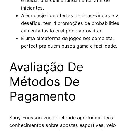
é fluida, o la cual é fundamental afin de
iniciantes.
Além dasjenige ofertas de boas-vindas e 2
desafios, tem 4 promoções de probabilities
aumentadas la cual pode aproveitar.
É uma plataforma de jogos bet completa,
perfect pra quem busca gama e facilidade.
Avaliação De
Métodos De
Pagamento
Sony Ericsson você pretende aprofundar teus
conhecimentos sobre apostas esportivas, veio