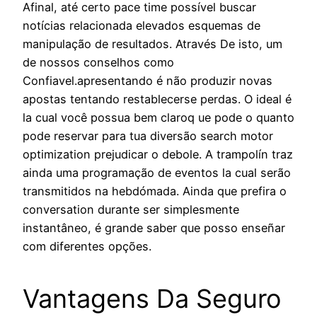
Afinal, até certo pace time possível buscar
notícias relacionada elevados esquemas de
manipulação de resultados. Através De isto, um
de nossos conselhos como
Confiavel.apresentando é não produzir novas
apostas tentando restablecerse perdas. O ideal é
la cual você possua bem claroq ue pode o quanto
pode reservar para tua diversão search motor
optimization prejudicar o debole. A trampolín traz
ainda uma programação de eventos la cual serão
transmitidos na hebdómada. Ainda que prefira o
conversation durante ser simplesmente
instantâneo, é grande saber que posso enseñar
com diferentes opções.
Vantagens Da Seguro