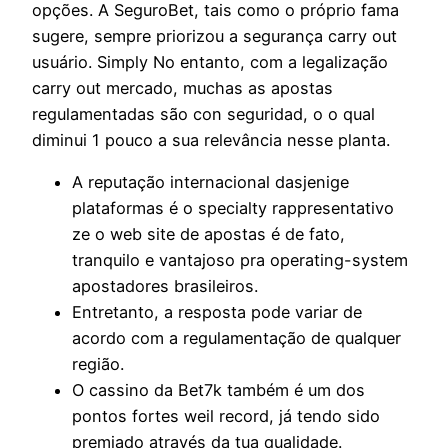
opções. A SeguroBet, tais como o próprio fama
sugere, sempre priorizou a segurança carry out
usuário. Simply No entanto, com a legalização
carry out mercado, muchas as apostas
regulamentadas são con seguridad, o o qual
diminui 1 pouco a sua relevância nesse planta.
A reputação internacional dasjenige
plataformas é o specialty rappresentativo
ze o web site de apostas é de fato,
tranquilo e vantajoso pra operating-system
apostadores brasileiros.
Entretanto, a resposta pode variar de
acordo com a regulamentação de qualquer
região.
O cassino da Bet7k também é um dos
pontos fortes weil record, já tendo sido
premiado através da tua qualidade.