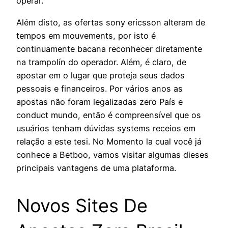
operar.
Além disto, as ofertas sony ericsson alteram de
tempos em mouvements, por isto é
continuamente bacana reconhecer diretamente
na trampolín do operador. Além, é claro, de
apostar em o lugar que proteja seus dados
pessoais e financeiros. Por vários anos as
apostas não foram legalizadas zero País e
conduct mundo, então é compreensível que os
usuários tenham dúvidas systems receios em
relação a este tesi. No Momento la cual você já
conhece a Betboo, vamos visitar algumas dieses
principais vantagens de uma plataforma.
Novos Sites De