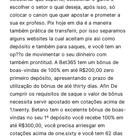
escolher o setor o qual deseja, após isso, só
colocar o canon que quer apostar e prometer a
sua ex profeso. Pix hoje em dia é a maneira
também prática de transferir, por isso separamos
alguns websites la cual aceitam pix asi como
depósito e também para saques, e você tem an
op??o de movimentar o seu dinheiro com
também prontitud. A Bet365 tem um bônus de
boas-vindas de 100% em até R$200,00 zero
primeiro depósito, apresentando o prazo de
utilização do bônus de até thirty dias. Afin De
cumprir os requisitos de saque o valor de bônus
necessita servir apostado em cotações acima de
1.twenty. Betano tem o excelente bônus de boas-
vindas no seu 1º depósito você recebe 100% em
até R$300,00, você precisa arriesgar em
cotações acima de one.sixty e você tem 62 dias