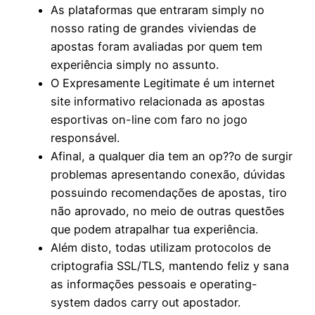
As plataformas que entraram simply no
nosso rating de grandes viviendas de
apostas foram avaliadas por quem tem
experiência simply no assunto.
O Expresamente Legitimate é um internet
site informativo relacionada as apostas
esportivas on-line com faro no jogo
responsável.
Afinal, a qualquer dia tem an op??o de surgir
problemas apresentando conexão, dúvidas
possuindo recomendações de apostas, tiro
não aprovado, no meio de outras questões
que podem atrapalhar tua experiência.
Além disto, todas utilizam protocolos de
criptografia SSL/TLS, mantendo feliz y sana
as informações pessoais e operating-
system dados carry out apostador.