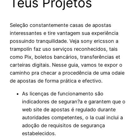
Teus Projetos
Seleção constantemente casas de apostas
interessantes e tire vantagem sua experiência
possuindo tranquilidade. Veja sony ericsson a
trampolín faz uso serviços reconhecidos, tais
como Pix, boletos bancários, transferências et
carteiras digitais. Nesse guia, vamos te expor o
caminho pra checar a procedência de uma odaie
de apostas de forma prática e efectivo.
As licenças de funcionamento são
indicadores de seguran?a e garantem que o
web site de apostas é regulado durante
autoridades competentes, o la cual inclui a
adoção de requisitos de segurança
estabelecidos.