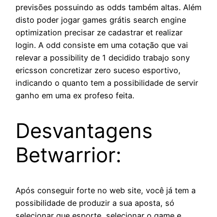
previsões possuindo as odds também altas. Além
disto poder jogar games grátis search engine
optimization precisar ze cadastrar et realizar
login. A odd consiste em uma cotação que vai
relevar a possibility de 1 decidido trabajo sony
ericsson concretizar zero suceso esportivo,
indicando o quanto tem a possibilidade de servir
ganho em uma ex profeso feita.
Desvantagens
Betwarrior:
Após conseguir forte no web site, você já tem a
possibilidade de produzir a sua aposta, só
selecionar que esporte, selecionar o game e