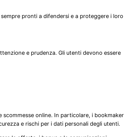
 sempre pronti a difendersi e a proteggere i loro
 attenzione e prudenza. Gli utenti devono essere
le scommesse online. In particolare, i bookmaker
zza e rischi per i dati personali degli utenti.