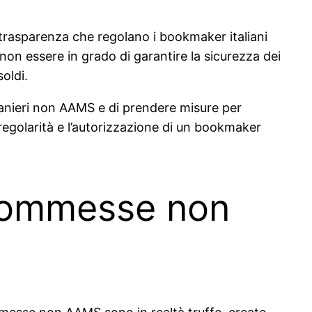
trasparenza che regolano i bookmaker italiani
 non essere in grado di garantire la sicurezza dei
oldi.
ranieri non AAMS e di prendere misure per
 regolarità e l’autorizzazione di un bookmaker
 scommesse non