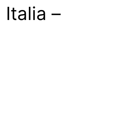
Italia –