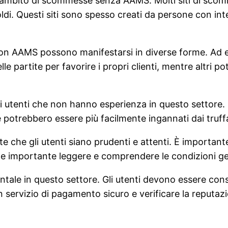
 in ambito di scommesse senza AAMS. Molti siti di sc
oldi. Questi siti sono spesso creati da persone con int
 non AAMS possono manifestarsi in diverse forme. Ad e
delle partite per favorire i propri clienti, mentre altri
 gli utenti che non hanno esperienza in questo settore
e potrebbero essere più facilmente ingannati dai truffa
nte che gli utenti siano prudenti e attenti. È importante
he importante leggere e comprendere le condizioni gen
ale in questo settore. Gli utenti devono essere cons
un servizio di pagamento sicuro e verificare la reputaz