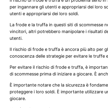
Il rischio di frode e truffa è un problema serio
per ingannare gli utenti e appropriarsi dei loro s
utenti e appropriarsi dei loro soldi.
La frode e la truffa in questi siti di scommesse
vincitori, altri potrebbero manipolare i risultati 
utenti.
Il rischio di frode e truffa è ancora più alto per
conoscenza delle strategie per evitare le truffe 
Per evitare il rischio di frode e truffa, è importa
di scommesse prima di iniziare a giocare. È anc
È importante notare che la sicurezza è fondament
proteggere i loro soldi. È importante utilizzare 
giocare.