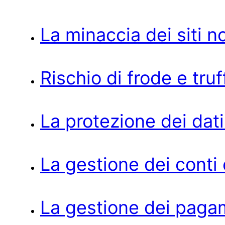
La minaccia dei siti 
Rischio di frode e tr
La protezione dei dati
La gestione dei conti 
La gestione dei paga