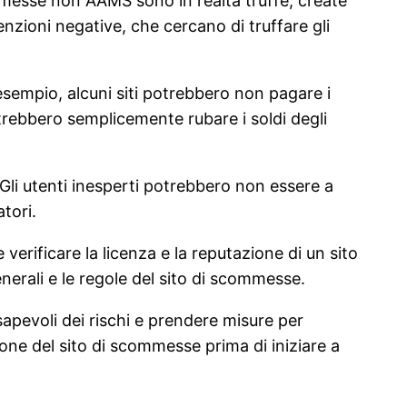
ommesse non AAMS sono in realtà truffe, create
enzioni negative, che cercano di truffare gli
sempio, alcuni siti potrebbero non pagare i
 potrebbero semplicemente rubare i soldi degli
. Gli utenti inesperti potrebbero non essere a
tori.
 verificare la licenza e la reputazione di un sito
erali e le regole del sito di scommesse.
apevoli dei rischi e prendere misure per
ione del sito di scommesse prima di iniziare a