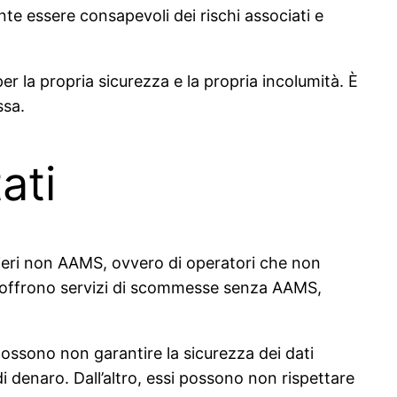
te essere consapevoli dei rischi associati e
 la propria sicurezza e la propria incolumità. È
ssa.
ati
ieri non AAMS, ovvero di operatori che non
ri, offrono servizi di scommesse senza AAMS,
possono non garantire la sicurezza dei dati
di denaro. Dall’altro, essi possono non rispettare