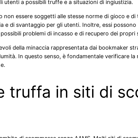
tenti a possibili truffe e a situazioni di ingiustizia.
 non essere soggetti alle stesse norme di gioco e di 
ia e di svantaggio per gli utenti. Inoltre, essi possono
ossibili problemi di incasso e di recupero dei propri s
pevoli della minaccia rappresentata dai bookmaker st
lumità. In questo senso, è fondamentale verificare la
ne.
e truffa in siti di