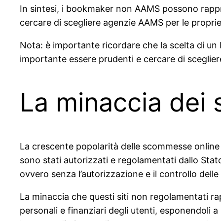
In sintesi, i bookmaker non AAMS possono rappres
cercare di scegliere agenzie AAMS per le propri
Nota: è importante ricordare che la scelta di u
importante essere prudenti e cercare di sceglie
La minaccia dei 
La crescente popolarità delle scommesse online
sono stati autorizzati e regolamentati dallo Stat
ovvero senza l’autorizzazione e il controllo delle 
La minaccia che questi siti non regolamentati rap
personali e finanziari degli utenti, esponendoli a 