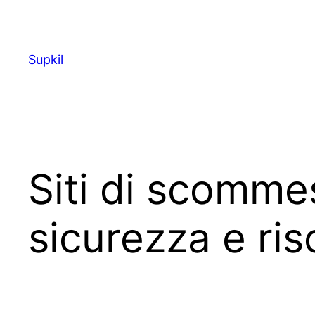
Saltar
al
contenido
Supkil
Siti di scomme
sicurezza e ris