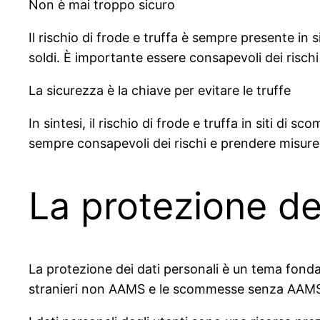
Non è mai troppo sicuro
Il rischio di frode e truffa è sempre presente i
soldi. È importante essere consapevoli dei rischi
La sicurezza è la chiave per evitare le truffe
In sintesi, il rischio di frode e truffa in siti 
sempre consapevoli dei rischi e prendere misure 
La protezione dei
La protezione dei dati personali è un tema fond
stranieri non AAMS e le scommesse senza AAMS dev