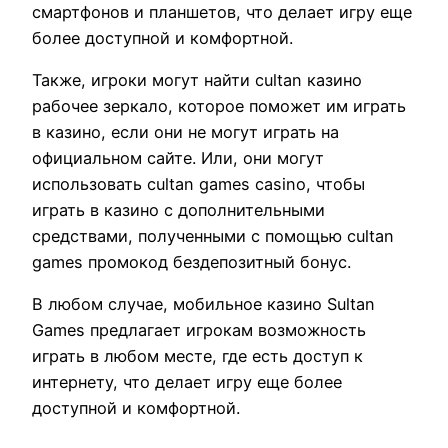
смартфонов и планшетов, что делает игру еще
более доступной и комфортной.
Также, игроки могут найти сultan казино
рабочее зеркало, которое поможет им играть
в казино, если они не могут играть на
официальном сайте. Или, они могут
использовать сultan games casino, чтобы
играть в казино с дополнительными
средствами, полученными с помощью сultan
games промокод бездепозитный бонус.
В любом случае, мобильное казино Sultan
Games предлагает игрокам возможность
играть в любом месте, где есть доступ к
интернету, что делает игру еще более
доступной и комфортной.