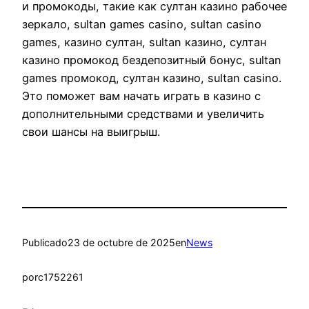
и промокоды, такие как султан казино рабочее
зеркало, sultan games casino, sultan casino
games, казино султан, sultan казино, султан
казино промокод бездепозитный бонус, sultan
games промокод, султан казино, sultan casino.
Это поможет вам начать играть в казино с
дополнительными средствами и увеличить
свои шансы на выигрыш.
Publicado
23 de octubre de 2025
en
News
por
c1752261