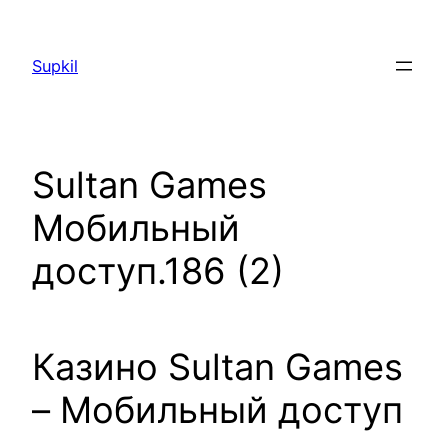
Saltar
al
Supkil
contenido
Sultan Games
Мобильный
доступ.186 (2)
Казино Sultan Games
– Мобильный доступ