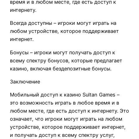
время и в любом месте, где есть доступ к
интернету.
Всегда доступны – игроки могут играть на
любом устройстве, которое поддерживает
интернет.
Бонусы – игроки могут получать доступ к
всему спектру бонусов, которые предлагает
казино, включая бездепозитные бонусы.
Заключение
Мобильный доступ к казино Sultan Games –
это возможность играть в любое время и в
любом месте, где есть доступ к интернету. Это
означает, что игроки могут играть на любом
устройстве, которое поддерживает интернет,
и получать доступ к всему спектру услуг,