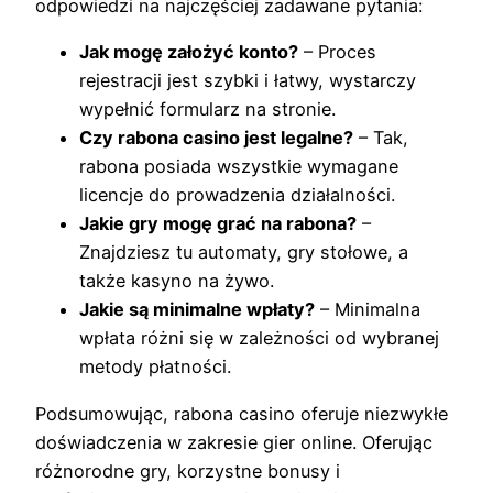
odpowiedzi na najczęściej zadawane pytania:
Jak mogę założyć konto?
– Proces
rejestracji jest szybki i łatwy, wystarczy
wypełnić formularz na stronie.
Czy rabona casino jest legalne?
– Tak,
rabona posiada wszystkie wymagane
licencje do prowadzenia działalności.
Jakie gry mogę grać na rabona?
–
Znajdziesz tu automaty, gry stołowe, a
także kasyno na żywo.
Jakie są minimalne wpłaty?
– Minimalna
wpłata różni się w zależności od wybranej
metody płatności.
Podsumowując, rabona casino oferuje niezwykłe
doświadczenia w zakresie gier online. Oferując
różnorodne gry, korzystne bonusy i