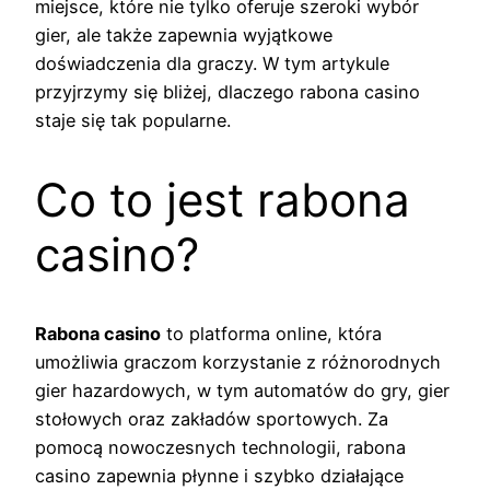
miejsce, które nie tylko oferuje szeroki wybór
gier, ale także zapewnia wyjątkowe
doświadczenia dla graczy. W tym artykule
przyjrzymy się bliżej, dlaczego rabona casino
staje się tak popularne.
Co to jest rabona
casino?
Rabona casino
to platforma online, która
umożliwia graczom korzystanie z różnorodnych
gier hazardowych, w tym automatów do gry, gier
stołowych oraz zakładów sportowych. Za
pomocą nowoczesnych technologii, rabona
casino zapewnia płynne i szybko działające