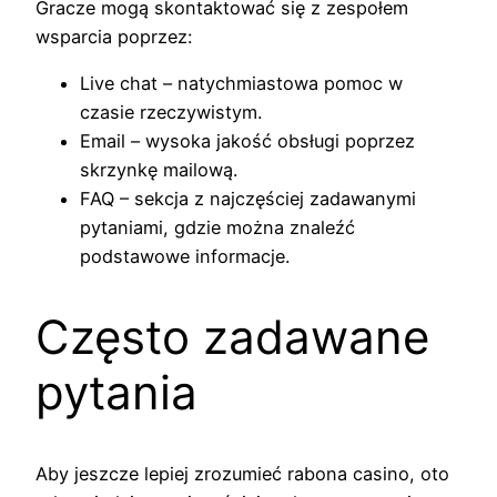
Gracze mogą skontaktować się z zespołem
wsparcia poprzez:
Live chat – natychmiastowa pomoc w
czasie rzeczywistym.
Email – wysoka jakość obsługi poprzez
skrzynkę mailową.
FAQ – sekcja z najczęściej zadawanymi
pytaniami, gdzie można znaleźć
podstawowe informacje.
Często zadawane
pytania
Aby jeszcze lepiej zrozumieć rabona casino, oto