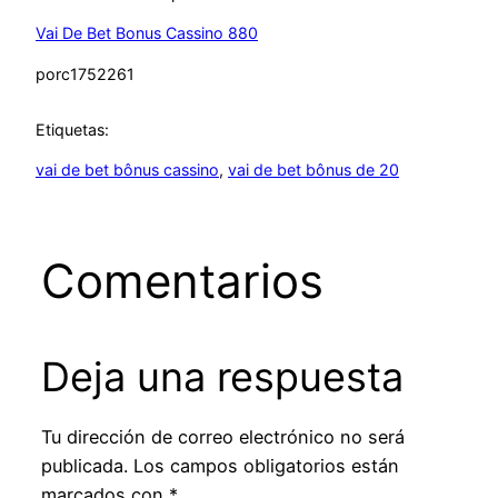
Vai De Bet Bonus Cassino 880
por
c1752261
Etiquetas:
vai de bet bônus cassino
, 
vai de bet bônus de 20
Comentarios
Deja una respuesta
Tu dirección de correo electrónico no será
publicada.
Los campos obligatorios están
marcados con
*