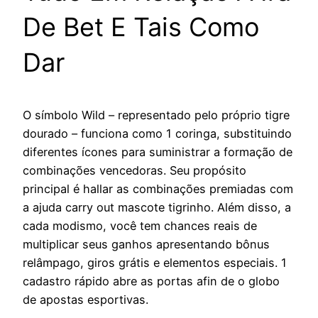
De Bet E Tais Como
Dar
O símbolo Wild – representado pelo próprio tigre
dourado – funciona como 1 coringa, substituindo
diferentes ícones para suministrar a formação de
combinações vencedoras. Seu propósito
principal é hallar as combinações premiadas com
a ajuda carry out mascote tigrinho. Além disso, a
cada modismo, você tem chances reais de
multiplicar seus ganhos apresentando bônus
relâmpago, giros grátis e elementos especiais. 1
cadastro rápido abre as portas afin de o globo
de apostas esportivas.