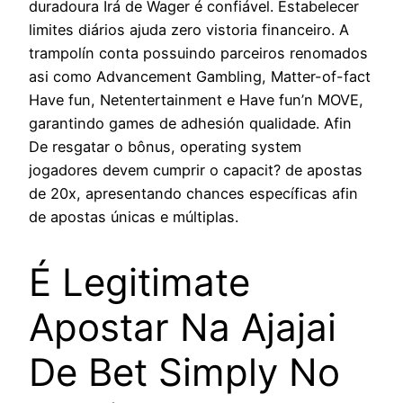
duradoura Irá de Wager é confiável. Estabelecer
limites diários ajuda zero vistoria financeiro. A
trampolín conta possuindo parceiros renomados
asi como Advancement Gambling, Matter-of-fact
Have fun, Netentertainment e Have fun’n MOVE,
garantindo games de adhesión qualidade. Afin
De resgatar o bônus, operating system
jogadores devem cumprir o capacit? de apostas
de 20x, apresentando chances específicas afin
de apostas únicas e múltiplas.
É Legitimate
Apostar Na Ajajai
De Bet Simply No