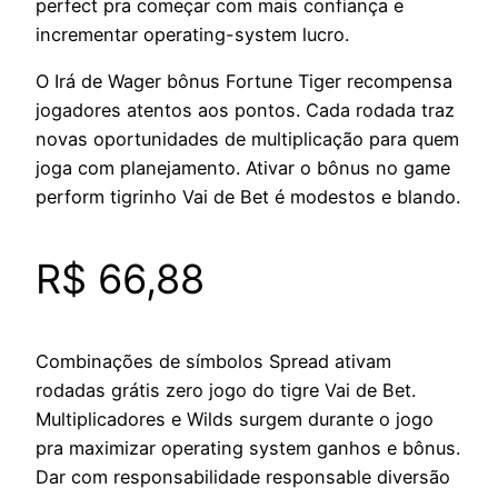
perfect pra começar com mais confiança e
incrementar operating-system lucro.
O Irá de Wager bônus Fortune Tiger recompensa
jogadores atentos aos pontos. Cada rodada traz
novas oportunidades de multiplicação para quem
joga com planejamento. Ativar o bônus no game
perform tigrinho Vai de Bet é modestos e blando.
R$ 66,88
Combinações de símbolos Spread ativam
rodadas grátis zero jogo do tigre Vai de Bet.
Multiplicadores e Wilds surgem durante o jogo
pra maximizar operating system ganhos e bônus.
Dar com responsabilidade responsable diversão