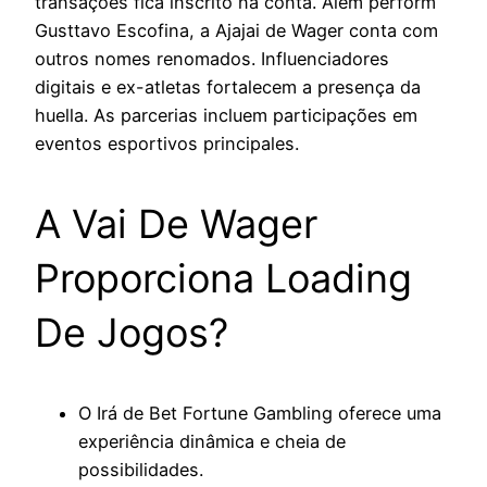
transações fica inscrito na conta. Além perform
Gusttavo Escofina, a Ajajai de Wager conta com
outros nomes renomados. Influenciadores
digitais e ex-atletas fortalecem a presença da
huella. As parcerias incluem participações em
eventos esportivos principales.
A Vai De Wager
Proporciona Loading
De Jogos?
O Irá de Bet Fortune Gambling oferece uma
experiência dinâmica e cheia de
possibilidades.