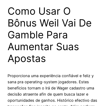
Como Usar O
Bônus Weil Vai De
Gamble Para
Aumentar Suas
Apostas
Proporciona uma experiência confiável e feliz y
sana pra operating-system jogadores. Estes
benefícios tornam o Irá de Wager cadastro uma
decisão atraente afin de quem busca lazer e
oportunidades de ganhos. Histórico efectivo das