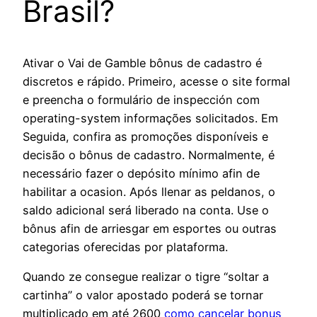
Brasil?
Ativar o Vai de Gamble bônus de cadastro é
discretos e rápido. Primeiro, acesse o site formal
e preencha o formulário de inspección com
operating-system informações solicitados. Em
Seguida, confira as promoções disponíveis e
decisão o bônus de cadastro. Normalmente, é
necessário fazer o depósito mínimo afin de
habilitar a ocasion. Após llenar as peldanos, o
saldo adicional será liberado na conta. Use o
bônus afin de arriesgar em esportes ou outras
categorias oferecidas por plataforma.
Quando ze consegue realizar o tigre “soltar a
cartinha” o valor apostado poderá se tornar
multiplicado em até 2600
como cancelar bonus