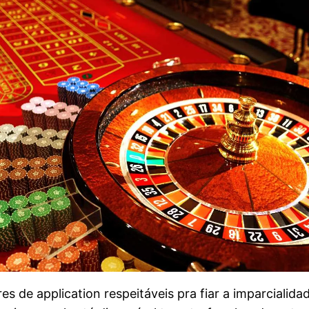
s de application respeitáveis pra fiar a imparciali