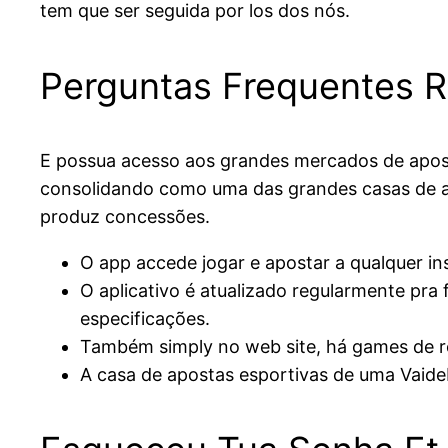
tem que ser seguida por los dos nós.
Perguntas Frequentes R
E possua acesso aos grandes mercados de aposta
consolidando como uma das grandes casas de a
produz concessões.
O app accede jogar e apostar a qualquer in
O aplicativo é atualizado regularmente pr
especificações.
Também simply no web site, há games de ro
A casa de apostas esportivas de uma Vaideb