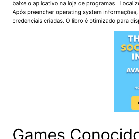
baixe o aplicativo na loja de programas . Locali
Após preencher operating system informações, co
credenciais criadas. O libro é otimizado para di
Games Conocid