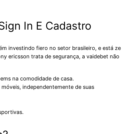
Sign In E Cadastro
investindo fiero no setor brasileiro, e está ze
 ericsson trata de segurança, a vaidebet não
ystems na comodidade de casa.
os móveis, independentemente de suas
sportivas.