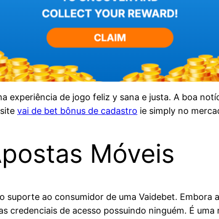
experiência de jogo feliz y sana e justa. A boa notí
 site
vai de bet bônus de cadastro
ie simply no mercad
Apostas Móveis
do o suporte ao consumidor de uma Vaidebet. Embora 
as credenciais de acesso possuindo ninguém. É uma r