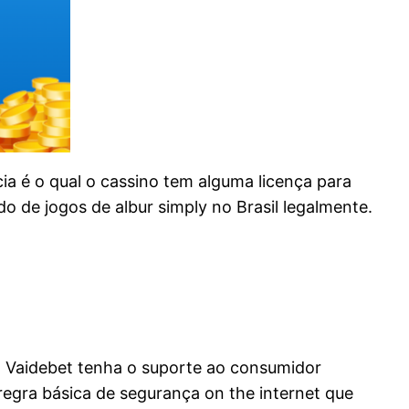
cia é o qual o cassino tem alguma licença para
o de jogos de albur simply no Brasil legalmente.
a Vaidebet tenha o suporte ao consumidor
egra básica de segurança on the internet que