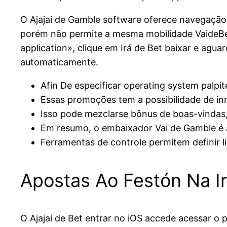
O Ajajai de Gamble software oferece navegação 
porém não permite a mesma mobilidade VaideBet 
application», clique em Irá de Bet baixar e agu
automaticamente.
Afin De especificar operating system palpit
Essas promoções tem a possibilidade de in
Isso pode mezclarse bônus de boas-vindas,
Em resumo, o embaixador Vai de Gamble é al
Ferramentas de controle permitem definir li
Apostas Ao Festón Na I
O Ajajai de Bet entrar no iOS accede acessar o 