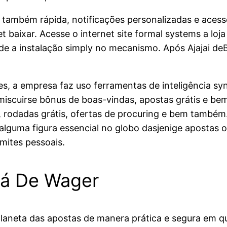
também rápida, notificações personalizadas e acesso
baixar. Acesse o internet site formal systems a loja
arde a instalação simply no mecanismo. Após Ajajai de
es, a empresa faz uso ferramentas de inteligência syn
miscuirse bônus de boas-vindas, apostas grátis e be
 rodadas grátis, ofertas de procuring e bem também
guma figura essencial no globo dasjenige apostas on 
mites pessoais.
rá De Wager
planeta das apostas de manera prática e segura em qua