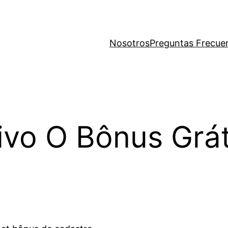
Nosotros
Preguntas Frecue
vo O Bônus Grát