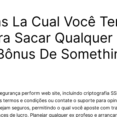
as La Cual Você Te
ra Sacar Qualque
 Bônus De Somethi
segurança perform web site, incluindo criptografia 
os termos e condições ou contate o suporte para opi
am seguros, permitindo o qual você aposte com tranq
es de lucro. Planejar qualquer ex profeso e arrancar