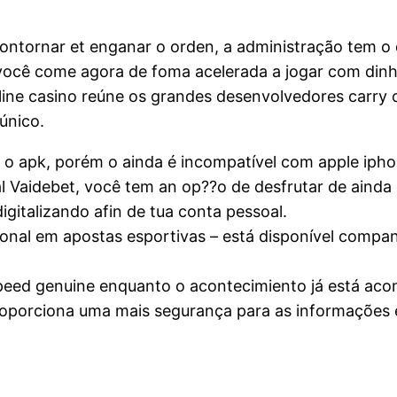
ontornar et enganar o orden, a administração tem o 
 você come agora de foma acelerada a jogar com dinhe
ine casino reúne os grandes desenvolvedores carry 
único.
o apk, porém o ainda é incompatível com apple ipho
 Vaidebet, você tem an op??o de desfrutar de ainda 
igitalizando afin de tua conta pessoal.
nal em apostas esportivas – está disponível compan
peed genuine enquanto o acontecimiento já está aco
proporciona uma mais segurança para as informações 