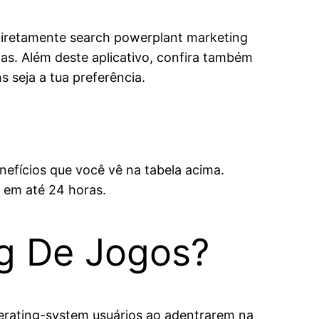
 diretamente search powerplant marketing
s. Além deste aplicativo, confira também
 seja a tua preferência.
enefícios que você vê na tabela acima.
 em até 24 horas.
ng De Jogos?
erating-system usuários ao adentrarem na