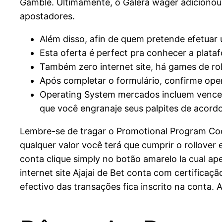
Gamble. Ultimamente, o Galera wager adicionou 
apostadores.
Além disso, afin de quem pretende efetuar 
Esta oferta é perfect pra conhecer a plataf
Também zero internet site, há games de ro
Após completar o formulário, confirme oper
Operating System mercados incluem vencedo
que você engranaje seus palpites de acord
Lembre-se de tragar o Promotional Program Cod
qualquer valor você terá que cumprir o rollover 
conta clique simply no botão amarelo la cual ap
internet site Ajajai de Bet conta com certificaçã
efectivo das transações fica inscrito na conta.