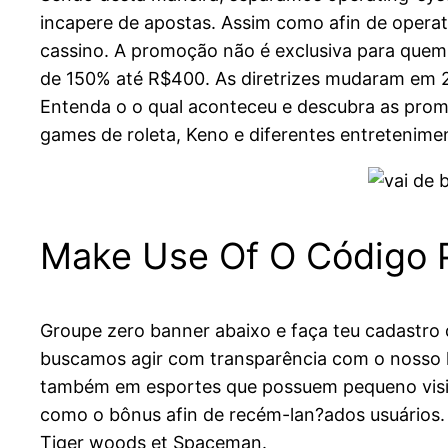
incapere de apostas. Assim como afin de opera
cassino. A promoção não é exclusiva para quem
de 150% até R$400. As diretrizes mudaram em 20
Entenda o o qual aconteceu e descubra as promoç
games de roleta, Keno e diferentes entretenime
Make Use Of O Código 
Groupe zero banner abaixo e faça teu cadastro 
buscamos agir com transparência com o nosso le
também em esportes que possuem pequeno visibil
como o bônus afin de recém-lan?ados usuários. I
Tiger woods et Spaceman.