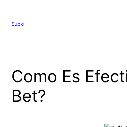
Saltar
al
contenido
Supkil
Como Es Efecti
Bet?