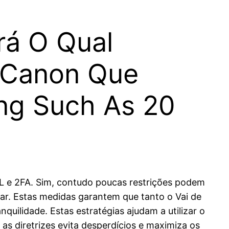
rá O Qual
r Canon Que
ng Such As 20
SSL e 2FA. Sim, contudo poucas restrições podem
nar. Estas medidas garantem que tanto o Vai de
uilidade. Estas estratégias ajudam a utilizar o
 as diretrizes evita desperdícios e maximiza os