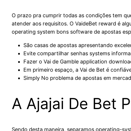
O prazo pra cumprir todas as condições tem qu
atender aos requisitos. O VaideBet reward é a
operating system bons software de apostas espo
São casas de apostas apresentando excelen
Evite compartilhar senhas systems informa
Fazer o Vai de Gamble application download 
Em primeiro espaço, a Vai de Bet é confiáve
Simply No problema de apostas em mercado
A Ajajai De Bet
Sendo desta maneira, separamos operating-syst