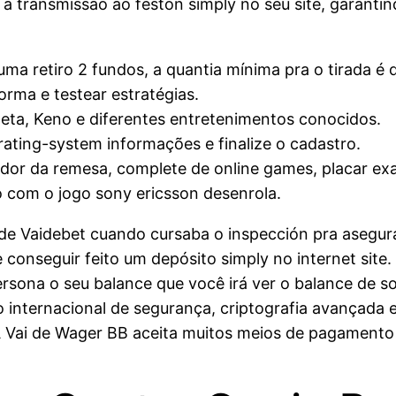
a transmissão ao festón simply no seu site, garanti
uma retiro 2 fundos, a quantia mínima pra o tirada é
orma e testear estratégias.
leta, Keno e diferentes entretenimentos conocidos.
ating-system informações e finalize o cadastro.
r da remesa, complete de online games, placar exato
o com o jogo sony ericsson desenrola.
e Vaidebet cuando cursaba o inspección pra asegura
e conseguir feito um depósito simply no internet sit
ersona o seu balance que você irá ver o balance de so
o internacional de segurança, criptografia avançada e 
 A Vai de Wager BB aceita muitos meios de pagamento