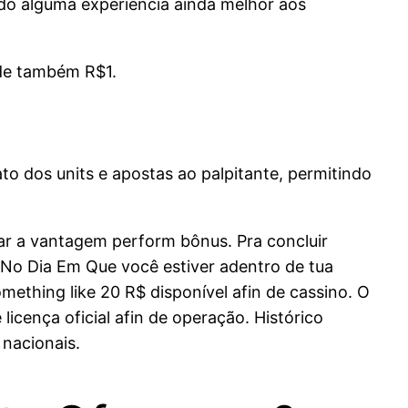
ndo alguma experiência ainda melhor aos
 de também R$1.
 dos units e apostas ao palpitante, permitindo
r a vantagem perform bônus. Pra concluir
e. No Dia Em Que você estiver adentro de tua
mething like 20 R$ disponível afin de cassino. O
licença oficial afin de operação. Histórico
 nacionais.