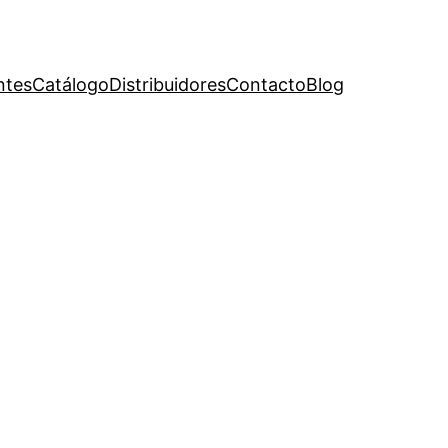
ntes
Catálogo
Distribuidores
Contacto
Blog