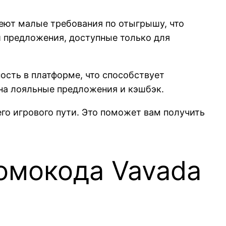
меют малые требования по отыгрышу, что
и предложения, доступные только для
ость в платформе, что способствует
на лояльные предложения и кэшбэк.
го игрового пути. Это поможет вам получить
омокода Vavada