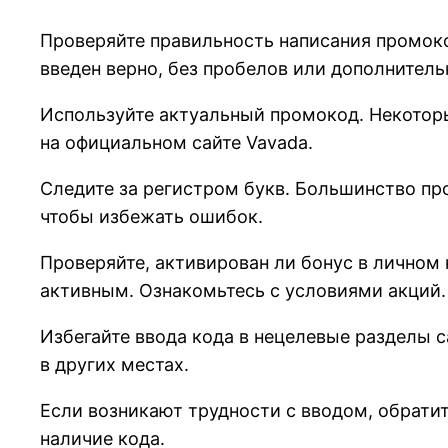
Проверяйте правильность написания промоко
введен верно, без пробелов или дополнитель
Используйте актуальный промокод. Некоторы
на официальном сайте Vavada.
Следите за регистром букв. Большинство про
чтобы избежать ошибок.
Проверяйте, активирован ли бонус в личном
активным. Ознакомьтесь с условиями акций.
Избегайте ввода кода в нецелевые разделы с
в других местах.
Если возникают трудности с вводом, обрати
наличие кода.