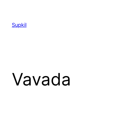
Saltar
al
contenido
Supkil
Vavada