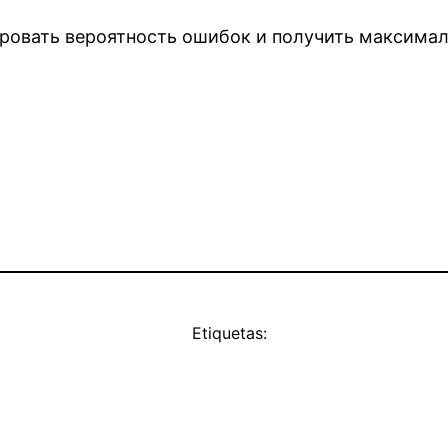
ровать вероятность ошибок и получить максимал
Etiquetas: