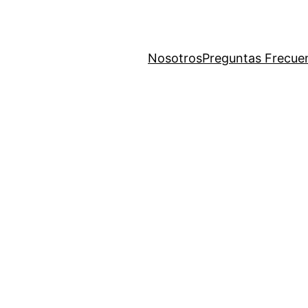
Nosotros
Preguntas Frecue