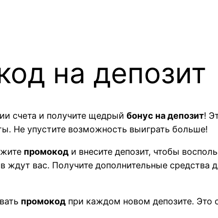
код на депозит
ии счета и получите щедрый
бонус на депозит
! 
ты. Не упустите возможность выиграть больше!
ажите
промокод
и внесите депозит, чтобы воспо
 ждут вас. Получите дополнительные средства д
овать
промокод
при каждом новом депозите. Это 