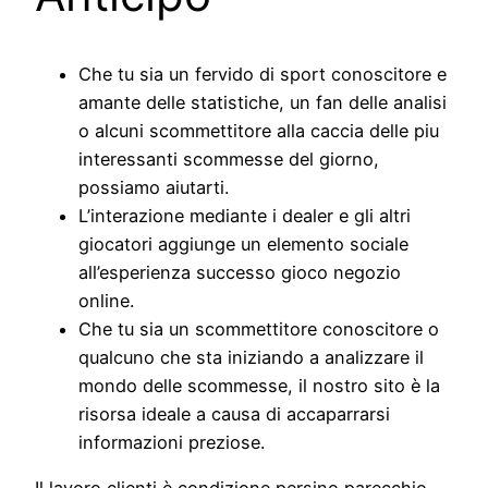
Che tu sia un fervido di sport conoscitore e
amante delle statistiche, un fan delle analisi
o alcuni scommettitore alla caccia delle piu
interessanti scommesse del giorno,
possiamo aiutarti.
L’interazione mediante i dealer e gli altri
giocatori aggiunge un elemento sociale
all’esperienza successo gioco negozio
online.
Che tu sia un scommettitore conoscitore o
qualcuno che sta iniziando a analizzare il
mondo delle scommesse, il nostro sito è la
risorsa ideale a causa di accaparrarsi
informazioni preziose.
Il lavoro clienti è condizione persino parecchio