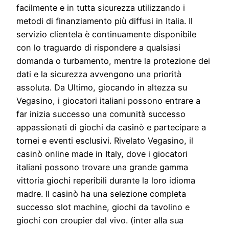
facilmente e in tutta sicurezza utilizzando i
metodi di finanziamento più diffusi in Italia. Il
servizio clientela è continuamente disponibile
con lo traguardo di rispondere a qualsiasi
domanda o turbamento, mentre la protezione dei
dati e la sicurezza avvengono una priorità
assoluta. Da Ultimo, giocando in altezza su
Vegasino, i giocatori italiani possono entrare a
far inizia successo una comunità successo
appassionati di giochi da casinò e partecipare a
tornei e eventi esclusivi. Rivelato Vegasino, il
casinò online made in Italy, dove i giocatori
italiani possono trovare una grande gamma
vittoria giochi reperibili durante la loro idioma
madre. Il casinò ha una selezione completa
successo slot machine, giochi da tavolino e
giochi con croupier dal vivo. (inter alla sua