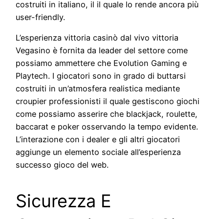
costruiti in italiano, il il quale lo rende ancora più
user-friendly.
L’esperienza vittoria casinò dal vivo vittoria
Vegasino è fornita da leader del settore come
possiamo ammettere che Evolution Gaming e
Playtech. I giocatori sono in grado di buttarsi
costruiti in un’atmosfera realistica mediante
croupier professionisti il quale gestiscono giochi
come possiamo asserire che blackjack, roulette,
baccarat e poker osservando la tempo evidente.
L’interazione con i dealer e gli altri giocatori
aggiunge un elemento sociale all’esperienza
successo gioco del web.
Sicurezza E