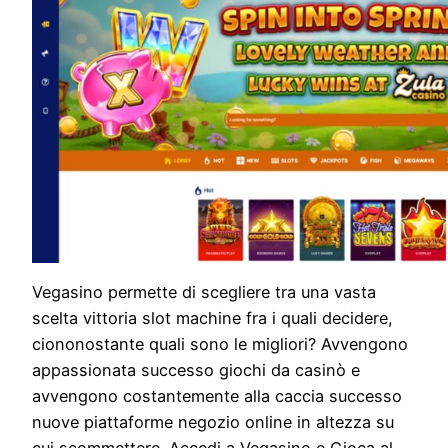
Vegasino permette di scegliere tra una vasta
scelta vittoria slot machine fra i quali decidere,
ciononostante quali sono le migliori? Avvengono
appassionata successo giochi da casinò e
avvengono costantemente alla caccia successo
nuove piattaforme negozio online in altezza su