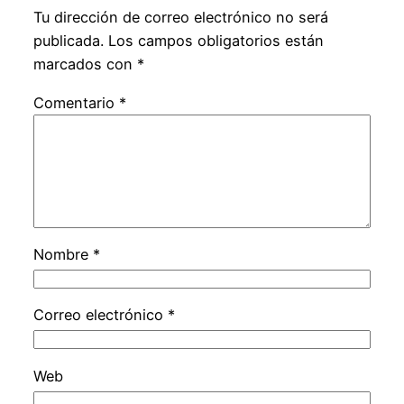
Tu dirección de correo electrónico no será
publicada.
Los campos obligatorios están
marcados con
*
Comentario
*
Nombre
*
Correo electrónico
*
Web