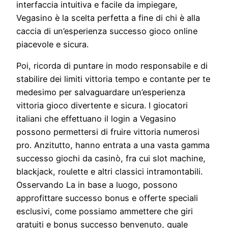
interfaccia intuitiva e facile da impiegare,
Vegasino è la scelta perfetta a fine di chi è alla
caccia di un’esperienza successo gioco online
piacevole e sicura.
Poi, ricorda di puntare in modo responsabile e di
stabilire dei limiti vittoria tempo e contante per te
medesimo per salvaguardare un’esperienza
vittoria gioco divertente e sicura. I giocatori
italiani che effettuano il login a Vegasino
possono permettersi di fruire vittoria numerosi
pro. Anzitutto, hanno entrata a una vasta gamma
successo giochi da casinò, fra cui slot machine,
blackjack, roulette e altri classici intramontabili.
Osservando La in base a luogo, possono
approfittare successo bonus e offerte speciali
esclusivi, come possiamo ammettere che giri
gratuiti e bonus successo benvenuto, quale