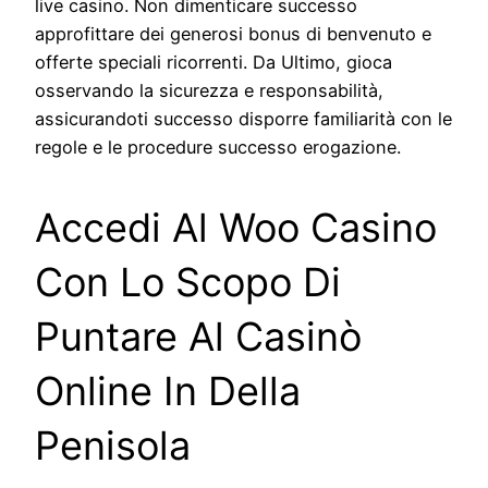
live casino. Non dimenticare successo
approfittare dei generosi bonus di benvenuto e
offerte speciali ricorrenti. Da Ultimo, gioca
osservando la sicurezza e responsabilità,
assicurandoti successo disporre familiarità con le
regole e le procedure successo erogazione.
Accedi Al Woo Casino
Con Lo Scopo Di
Puntare Al Casinò
Online In Della
Penisola