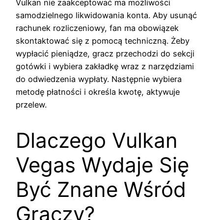
Vulkan nie zaakceptować ma możliwości
samodzielnego likwidowania konta. Aby usunąć
rachunek rozliczeniowy, fan ma obowiązek
skontaktować się z pomocą techniczną. Żeby
wypłacić pieniądze, gracz przechodzi do sekcji
gotówki i wybiera zakładkę wraz z narzędziami
do odwiedzenia wypłaty. Następnie wybiera
metodę płatności i określa kwotę, aktywuje
przelew.
Dlaczego Vulkan
Vegas Wydaje Się
Być Znane Wśród
Graczy?