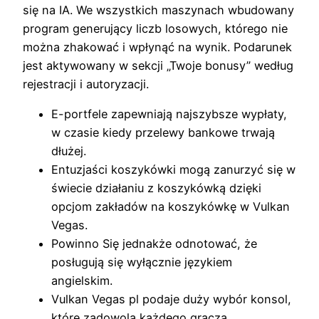
się na IA. We wszystkich maszynach wbudowany
program generujący liczb losowych, którego nie
można zhakować i wpłynąć na wynik. Podarunek
jest aktywowany w sekcji „Twoje bonusy” według
rejestracji i autoryzacji.
E-portfele zapewniają najszybsze wypłaty,
w czasie kiedy przelewy bankowe trwają
dłużej.
Entuzjaści koszykówki mogą zanurzyć się w
świecie działaniu z koszykówką dzięki
opcjom zakładów na koszykówkę w Vulkan
Vegas.
Powinno Się jednakże odnotować, że
posługują się wyłącznie językiem
angielskim.
Vulkan Vegas pl podaje duży wybór konsol,
które zadowolą każdego gracza.