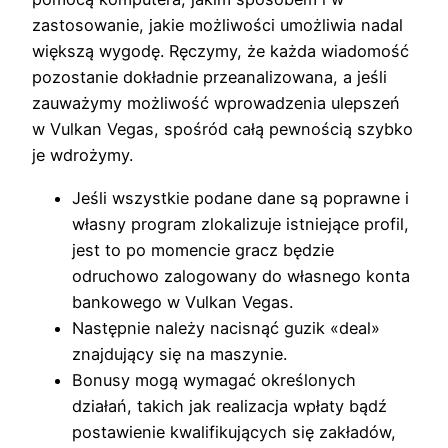
zastosowanie, jakie możliwości umożliwia nadal
większą wygodę. Ręczymy, że każda wiadomość
pozostanie dokładnie przeanalizowana, a jeśli
zauważymy możliwość wprowadzenia ulepszeń
w Vulkan Vegas, spośród całą pewnością szybko
je wdrożymy.
Jeśli wszystkie podane dane są poprawne i
własny program zlokalizuje istniejące profil,
jest to po momencie gracz będzie
odruchowo zalogowany do własnego konta
bankowego w Vulkan Vegas.
Następnie należy nacisnąć guzik «deal»
znajdujący się na maszynie.
Bonusy mogą wymagać określonych
działań, takich jak realizacja wpłaty bądź
postawienie kwalifikujących się zakładów,