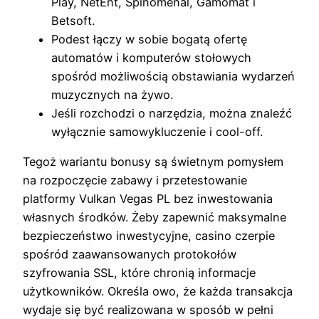
Play, NetEnt, Spinomenal, Gamomat i
Betsoft.
Podest łączy w sobie bogatą ofertę
automatów i komputerów stołowych
spośród możliwością obstawiania wydarzeń
muzycznych na żywo.
Jeśli rozchodzi o narzędzia, można znaleźć
wyłącznie samowykluczenie i cool-off.
Tegoż wariantu bonusy są świetnym pomysłem
na rozpoczęcie zabawy i przetestowanie
platformy Vulkan Vegas PL bez inwestowania
własnych środków. Żeby zapewnić maksymalne
bezpieczeństwo inwestycyjne, casino czerpie
spośród zaawansowanych protokołów
szyfrowania SSL, które chronią informacje
użytkowników. Określa owo, że każda transakcja
wydaje się być realizowana w sposób w pełni