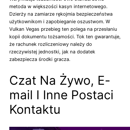
metoda w większości kasyn internetowego.
Dzierży na zamiarze rękojmia bezpieczeństwa
użytkownikom i zapobieganie oszustwom. W
Vulkan Vegas przebieg ten polega na przesłaniu
kopii dokumentu tożsamości. Tok ten gwarantuje,
że rachunek rozliczeniowy należy do
rzeczywistej jednostki, jak na dodatek
zabezpiecza środki gracza.
Czat Na Żywo, E-
mail I Inne Postaci
Kontaktu