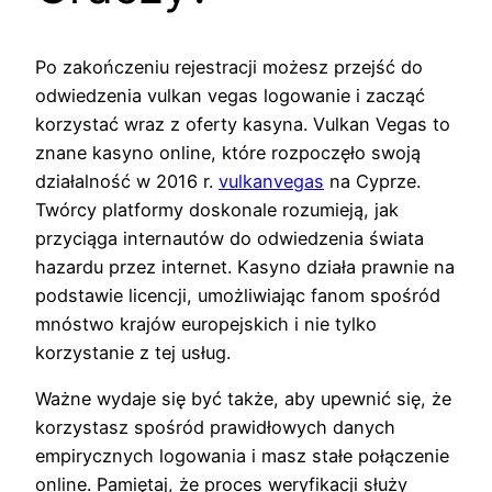
Po zakończeniu rejestracji możesz przejść do
odwiedzenia vulkan vegas logowanie i zacząć
korzystać wraz z oferty kasyna. Vulkan Vegas to
znane kasyno online, które rozpoczęło swoją
działalność w 2016 r.
vulkanvegas
na Cyprze.
Twórcy platformy doskonale rozumieją, jak
przyciąga internautów do odwiedzenia świata
hazardu przez internet. Kasyno działa prawnie na
podstawie licencji, umożliwiając fanom spośród
mnóstwo krajów europejskich i nie tylko
korzystanie z tej usług.
Ważne wydaje się być także, aby upewnić się, że
korzystasz spośród prawidłowych danych
empirycznych logowania i masz stałe połączenie
online. Pamiętaj, że proces weryfikacji służy