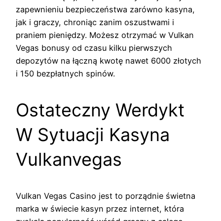
zapewnieniu bezpieczeństwa zarówno kasyna,
jak i graczy, chroniąc zanim oszustwami i
praniem pieniędzy. Możesz otrzymać w Vulkan
Vegas bonusy od czasu kilku pierwszych
depozytów na łączną kwotę nawet 6000 złotych
i 150 bezpłatnych spinów.
Ostateczny Werdykt
W Sytuacji Kasyna
Vulkanvegas
Vulkan Vegas Casino jest to porządnie świetna
marka w świecie kasyn przez internet, która