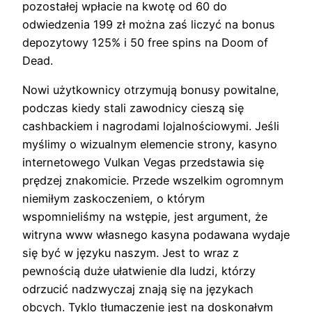
pozostałej wpłacie na kwotę od 60 do
odwiedzenia 199 zł można zaś liczyć na bonus
depozytowy 125% i 50 free spins na Doom of
Dead.
Nowi użytkownicy otrzymują bonusy powitalne,
podczas kiedy stali zawodnicy cieszą się
cashbackiem i nagrodami lojalnościowymi. Jeśli
myślimy o wizualnym elemencie strony, kasyno
internetowego Vulkan Vegas przedstawia się
prędzej znakomicie. Przede wszelkim ogromnym
niemiłym zaskoczeniem, o którym
wspomnieliśmy na wstępie, jest argument, że
witryna www własnego kasyna podawana wydaje
się być w języku naszym. Jest to wraz z
pewnością duże ułatwienie dla ludzi, którzy
odrzucić nadzwyczaj znają się na językach
obcych. Tyklo tłumaczenie jest na doskonałym