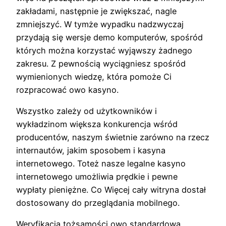
zakładami, następnie je zwiększać, nagle
zmniejszyć. W tymże wypadku nadzwyczaj
przydają się wersje demo komputerów, spośród
których można korzystać wyjąwszy żadnego
zakresu. Z pewnością wyciągniesz spośród
wymienionych wiedzę, która pomoże Ci
rozpracować owo kasyno.
Wszystko zależy od użytkowników i
wykładzinom większa konkurencja wśród
producentów, naszym świetnie zarówno na rzecz
internautów, jakim sposobem i kasyna
internetowego. Toteż nasze legalne kasyno
internetowego umożliwia prędkie i pewne
wypłaty pieniężne. Co Więcej cały witryna dostał
dostosowany do przeglądania mobilnego.
Weryfikacja tożsamości owo standardowa