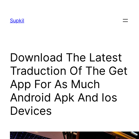
Saltar
al
Supkil
contenido
Download The Latest
Traduction Of The Get
App For As Much
Android Apk And Ios
Devices