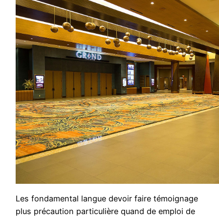
Les fondamental langue devoir faire témoignage
plus précaution particulière quand de emploi de