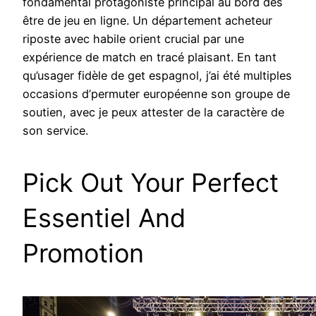
fondamental protagoniste principal au bord des
être de jeu en ligne. Un département acheteur
riposte avec habile orient crucial par une
expérience de match en tracé plaisant. En tant
qu’usager fidèle de get espagnol, j’ai été multiples
occasions d’permuter européenne son groupe de
soutien, avec je peux attester de la caractère de
son service.
Pick Out Your Perfect
Essentiel And
Promotion