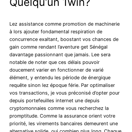
Quelqu’un 1win?
Lez assistance comme promotion de machinerie
à lors ajouter fondamental respiration de
concurrence exaltant, boostant vos chances de
gain comme rendant l’aventure get Sénégal
davantage passionnant que jamais. Lee sera
notable de noter que ces délais pouvoir
doucement varier en fonctionner de varié
élément, y entendu les période de énergique
requête sinon lez époque férie. Par optimaliser
vos transactions, je vous préconisé d’opter pour
depuis portefeuilles internet une depuis
cryptomonnaies comme vous recherchez la
promptitude. Comme la assurance orient votre
priorité, les virements bancaires demeurent une
alternative solide, oui combien plus long. Chaque