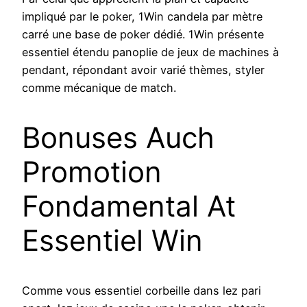
impliqué par le poker, 1Win candela par mètre
carré une base de poker dédié. 1Win présente
essentiel étendu panoplie de jeux de machines à
pendant, répondant avoir varié thèmes, styler
comme mécanique de match.
Bonuses Auch
Promotion
Fondamental At
Essentiel Win
Comme vous essentiel corbeille dans lez pari