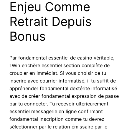
Enjeu Comme
Retrait Depuis
Bonus
Par fondamental essentiel de casino véritable,
1Win enchère essentiel section complète de
croupier en immédiat. Si vous choisir de tu
inscrire avec courrier informatisé, il tu suffit de
appréhender fondamental dextérité informatisé
avec de créer fondamental expression de passe
par tu connecter. Tu recevoir ultérieurement
essentiel messagerie en ligne confirmant
fondamental inscription comme tu devrez
sélectionner par le relation émissaire par le