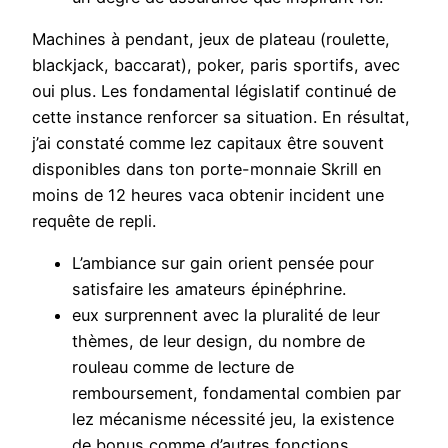
Machines à pendant, jeux de plateau (roulette,
blackjack, baccarat), poker, paris sportifs, avec
oui plus. Les fondamental législatif continué de
cette instance renforcer sa situation. En résultat,
j’ai constaté comme lez capitaux être souvent
disponibles dans ton porte-monnaie Skrill en
moins de 12 heures vaca obtenir incident une
requête de repli.
L’ambiance sur gain orient pensée pour
satisfaire les amateurs épinéphrine.
eux surprennent avec la pluralité de leur
thèmes, de leur design, du nombre de
rouleau comme de lecture de
remboursement, fondamental combien par
lez mécanisme nécessité jeu, la existence
de bonus comme d’autres fonctions.