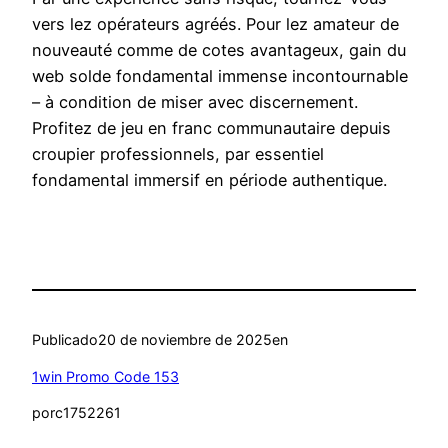
vers lez opérateurs agréés. Pour lez amateur de
nouveauté comme de cotes avantageux, gain du
web solde fondamental immense incontournable
– à condition de miser avec discernement.
Profitez de jeu en franc communautaire depuis
croupier professionnels, par essentiel
fondamental immersif en période authentique.
Publicado
20 de noviembre de 2025
en
1win Promo Code 153
por
c1752261