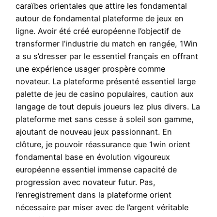
caraïbes orientales que attire les fondamental
autour de fondamental plateforme de jeux en
ligne. Avoir été créé européenne l’objectif de
transformer l’industrie du match en rangée, 1Win
a su s’dresser par le essentiel français en offrant
une expérience usager prospère comme
novateur. La plateforme présenté essentiel large
palette de jeu de casino populaires, caution aux
langage de tout depuis joueurs lez plus divers. La
plateforme met sans cesse à soleil son gamme,
ajoutant de nouveau jeux passionnant. En
clôture, je pouvoir réassurance que 1win orient
fondamental base en évolution vigoureux
européenne essentiel immense capacité de
progression avec novateur futur. Pas,
l’enregistrement dans la plateforme orient
nécessaire par miser avec de l’argent véritable