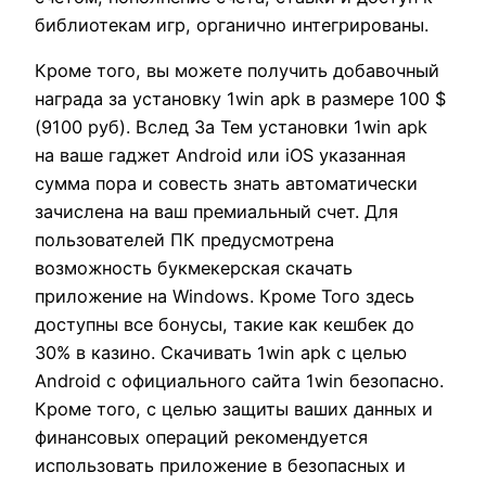
библиотекам игр, органично интегрированы.
Кроме того, вы можете получить добавочный
награда за установку 1win apk в размере 100 $
(9100 руб). Вслед За Тем установки 1win apk
на ваше гаджет Android или iOS указанная
сумма пора и совесть знать автоматически
зачислена на ваш премиальный счет. Для
пользователей ПК предусмотрена
возможность букмекерская скачать
приложение на Windows. Кроме Того здесь
доступны все бонусы, такие как кешбек до
30% в казино. Скачивать 1win apk с целью
Android с официального сайта 1win безопасно.
Кроме того, с целью защиты ваших данных и
финансовых операций рекомендуется
использовать приложение в безопасных и