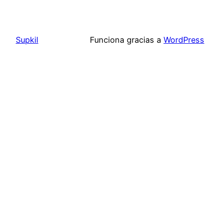
Supkil
Funciona gracias a
WordPress