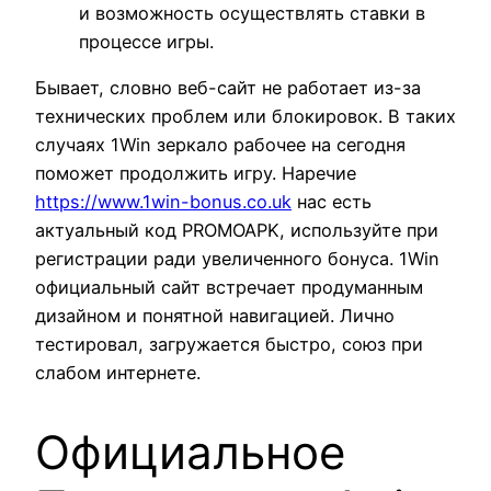
и возможность осуществлять ставки в
процессе игры.
Бывает, словно веб-сайт не работает из-за
технических проблем или блокировок. В таких
случаях 1Win зеркало рабочее на сегодня
поможет продолжить игру. Наречие
https://www.1win-bonus.co.uk
нас есть
актуальный код PROMOAPK, используйте при
регистрации ради увеличенного бонуса. 1Win
официальный сайт встречает продуманным
дизайном и понятной навигацией. Лично
тестировал, загружается быстро, союз при
слабом интернете.
Официальное