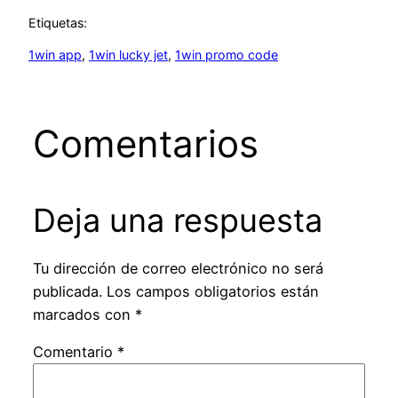
Etiquetas:
1win app
, 
1win lucky jet
, 
1win promo code
Comentarios
Deja una respuesta
Tu dirección de correo electrónico no será
publicada.
Los campos obligatorios están
marcados con
*
Comentario
*