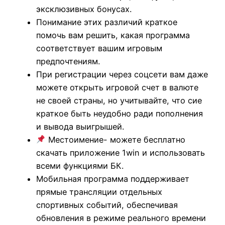
эксклюзивных бонусах.
Понимание этих различий краткое
помочь вам решить, какая программа
соответствует вашим игровым
предпочтениям.
При регистрации через соцсети вам даже
можете открыть игровой счет в валюте
не своей страны, но учитывайте, что сие
краткое быть неудобно ради пополнения
и вывода выигрышей.
Местоимение- можете бесплатно
скачать приложение 1win и использовать
всеми функциями БК.
Мобильная программа поддерживает
прямые трансляции отдельных
спортивных событий, обеспечивая
обновления в режиме реального времени