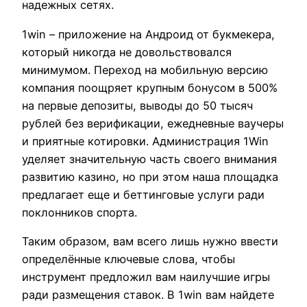
надежных сетях.
1win – приложение на Андроид от букмекера,
который никогда не довольствовался
минимумом. Переход на мобильную версию
компания поощряет крупным бонусом в 500%
на первые депозиты, выводы до 50 тысяч
рублей без верификации, ежедневные ваучеры
и приятные котировки. Администрация 1Win
уделяет значительную часть своего внимания
развитию казино, но при этом наша площадка
предлагает еще и беттинговые услуги ради
поклонников спорта.
Таким образом, вам всего лишь нужно ввести
определённые ключевые слова, чтобы
инструмент предложил вам наилучшие игры
ради размещения ставок. В 1win вам найдете