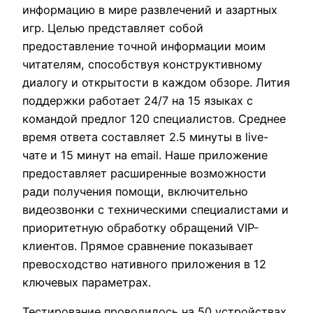
информацию в мире развлечений и азартных
игр. Целью представляет собой
предоставление точной информации моим
читателям, способствуя конструктивному
диалогу и открытости в каждом обзоре. Лития
поддержки работает 24/7 на 15 языках с
командой предлог 120 специалистов. Среднее
время ответа составляет 2.5 минуты в live-
чате и 15 минут на email. Наше приложение
предоставляет расширенные возможности
ради получения помощи, включительно
видеозвонки с техническими специалистами и
приоритетную обработку обращений VIP-
клиентов. Прямое сравнение показывает
превосходство нативного приложения в 12
ключевых параметрах.
Тестирование проводилось на 50 устройствах