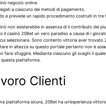
sinò negozio online.
ro legati a ciascuno dei metodi di pagamento.
apido e prevede un rapido procedimento costruiti in tre f
asinò non esisterebbe in assenza di il contributo dei p
 il casinò 20Bet un vero paradiso a causa di i giocat
cui selezionare. Sono contento vittoria aver trovato 
untare in altezza su questo portale pertanto non è s
on farsi sfuggire. Mediante ciascuno gli svaghi il qua
su questa piattaforma.
voro Clienti
a piattaforma sicura, 20Bet ha un’esperienza vittori