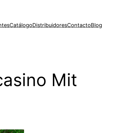
ntes
Catálogo
Distribuidores
Contacto
Blog
casino Mit