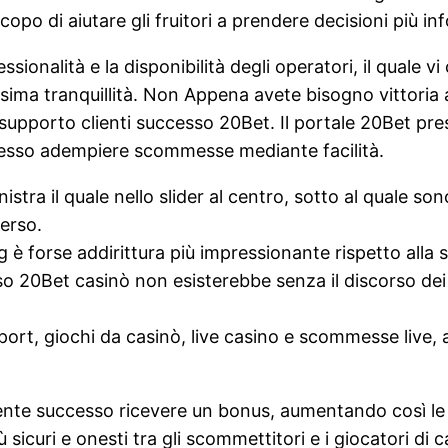
copo di aiutare gli fruitori a prendere decisioni più in
ionalità e la disponibilità degli operatori, il quale vi
ma tranquillità. Non Appena avete bisogno vittoria ai
upporto clienti successo 20Bet. Il portale 20Bet pres
ccesso adempiere scommesse mediante facilità.
nistra il quale nello slider al centro, sotto al quale s
erso.
g è forse addirittura più impressionante rispetto all
sso 20Bet casinò non esisterebbe senza il discorso dei 
t, giochi da casinò, live casino e scommesse live, acc
nte successo ricevere un bonus, aumentando così le t
ù sicuri e onesti tra gli scommettitori e i giocatori di