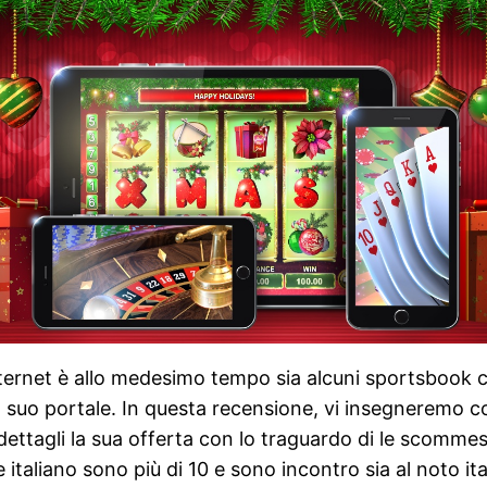
nternet è allo medesimo tempo sia alcuni sportsbook 
l suo portale. In questa recensione, vi insegneremo
ettagli la sua offerta con lo traguardo di le scommes
aliano sono più di 10 e sono incontro sia al noto ital