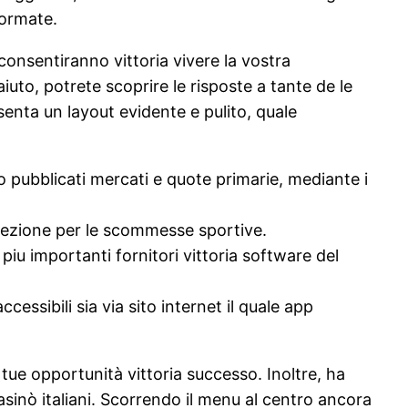
formate.
 consentiranno vittoria vivere la vostra
uto, potrete scoprire le risposte a tante de le
enta un layout evidente e pulito, quale
ono pubblicati mercati e quote primarie, mediante i
a sezione per le scommesse sportive.
piu importanti fornitori vittoria software del
essibili sia via sito internet il quale app
ue opportunità vittoria successo. Inoltre, ha
 casinò italiani. Scorrendo il menu al centro ancora