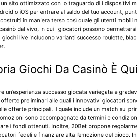
 è un sito ottimizzato con lo traguardo di i dispositiv
Android o iOS per entrare al saldo del tuo account, pu
costruiti in maniera terso così quale gli utenti mobil
asinò dal vivo, in cui i giocatori possono permettersi 
I giochi live includono varianti successo roulette, bl
r.
oria Giochi Da Casinò È Qui
re un’esperienza successo giocata variegata e gradevo
offerte preliminari alle quali i innovativi giocatori so
e offerte principali, il quale include un match sul pri
romozioni sono accompagnate da termini e condizioni ch
evare i fondi ottenuti. Inoltre, 20Bet propone regola
catori fedeli e finanziare alta l’emozione del gioco. I