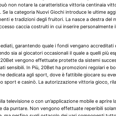
 può non notare la caratteristica vittoria centinaia v
i. Se la categoria Nuovi Giochi introduce le ultime agg
ti e tradizioni degli fruitori. La nasce a destra del m
esso caccia costruiti in cui inserire personalmente i
diati, garantendo quale i fondi vengano accreditati 
ntendo sia ai giocatori occasionali il quale a quelli più 
20Bet vengono effettuate protette da sistemi successo
ti sensibili. In Più, 20Bet ha promozioni regolari e b
ione dedicata agli sport, dove è fattibile giocare su e
 sport e casinò. La autorizzazione vittoria gioco, rilas
la televisione o con un’applicazione mobile e aprire la
da puntare. Non vengono effettuate reperibili solamente
e, ma perfino sugli ostacolo dei vari componenti tutt