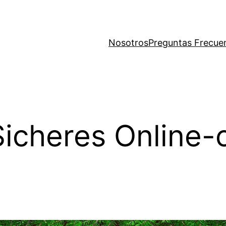
Nosotros
Preguntas Frecue
icheres Online-