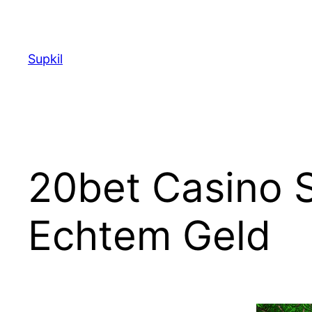
Saltar
al
contenido
Supkil
20bet Casino S
Echtem Geld