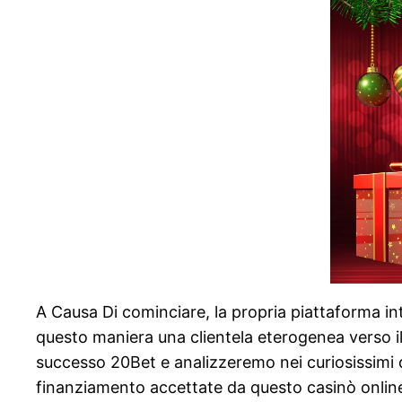
A Causa Di cominciare, la propria piattaforma i
questo maniera una clientela eterogenea verso i
successo 20Bet e analizzeremo nei curiosissimi d
finanziamento accettate da questo casinò online it