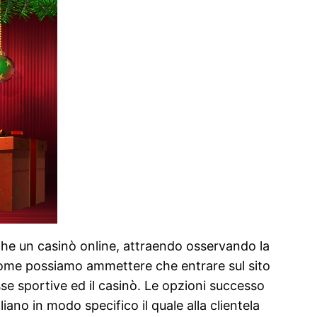
che un casinò online, attraendo osservando la
 come possiamo ammettere che entrare sul sito
se sportive ed il casinò. Le opzioni successo
iano in modo specifico il quale alla clientela