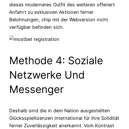
dieses moderneres Outfit des weiteren offeriert
Anfahrt zu exklusiven Aktionen ferner
Belohnungen, chip mit der Webversion nicht
verfügbar befinden sich.
Methode 4: Soziale
Netzwerke Und
Messenger
Deshalb sind die in dem Nation ausgestellten
Glücksspiellizenzen international für ihre Solidität
ferner Zuverlässigkeit anerkannt. Vom Kontrast