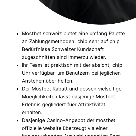
Mostbet schweiz bietet eine umfang Palette
an Zahlungsmethoden, chip sehr auf chip
Bedürfnisse Schweizer Kundschaft
zugeschnitten sind immerzu wieder.
Ihr Team ist praktisch mit der absicht, chip
Uhr verfügbar, um Benutzern bei jeglichen
Anstehen über helfen.
Der Mostbet Rabatt und dessen vielseitige
Moeglichkeiten lässt dasjenige Mostbet
Erlebnis gegliedert fuer Attraktivität
erhalten.
Dasjenige Casino-Angebot der mostbet
offizielle website überzeugt via einer
beeindruckenden Auswahl vonseiten über