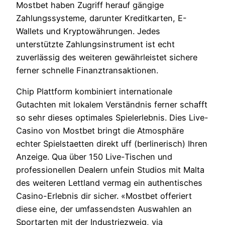
Mostbet haben Zugriff herauf gängige
Zahlungssysteme, darunter Kreditkarten, E-
Wallets und Kryptowährungen. Jedes
unterstützte Zahlungsinstrument ist echt
zuverlässig des weiteren gewährleistet sichere
ferner schnelle Finanztransaktionen.
Chip Plattform kombiniert internationale
Gutachten mit lokalem Verständnis ferner schafft
so sehr dieses optimales Spielerlebnis. Dies Live-
Casino von Mostbet bringt die Atmosphäre
echter Spielstaetten direkt uff (berlinerisch) Ihren
Anzeige. Qua über 150 Live-Tischen und
professionellen Dealern unfein Studios mit Malta
des weiteren Lettland vermag ein authentisches
Casino-Erlebnis dir sicher. «Mostbet offeriert
diese eine, der umfassendsten Auswahlen an
Sportarten mit der Industriezweig, via