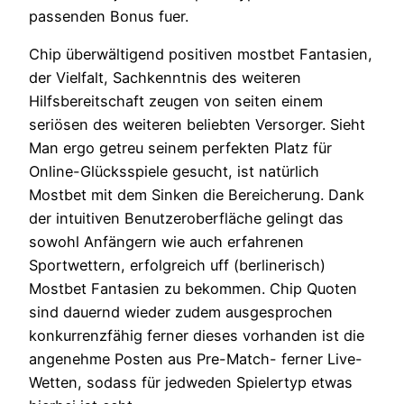
passenden Bonus fuer.
Chip überwältigend positiven mostbet Fantasien,
der Vielfalt, Sachkenntnis des weiteren
Hilfsbereitschaft zeugen von seiten einem
seriösen des weiteren beliebten Versorger. Sieht
Man ergo getreu seinem perfekten Platz für
Online-Glücksspiele gesucht, ist natürlich
Mostbet mit dem Sinken die Bereicherung. Dank
der intuitiven Benutzeroberfläche gelingt das
sowohl Anfängern wie auch erfahrenen
Sportwettern, erfolgreich uff (berlinerisch)
Mostbet Fantasien zu bekommen. Chip Quoten
sind dauernd wieder zudem ausgesprochen
konkurrenzfähig ferner dieses vorhanden ist die
angenehme Posten aus Pre-Match- ferner Live-
Wetten, sodass für jedweden Spielertyp etwas