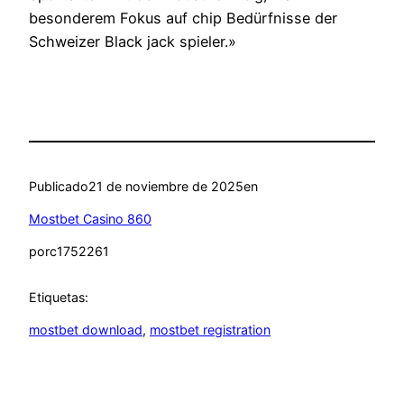
besonderem Fokus auf chip Bedürfnisse der
Schweizer Black jack spieler.»
Publicado
21 de noviembre de 2025
en
Mostbet Casino 860
por
c1752261
Etiquetas:
mostbet download
, 
mostbet registration