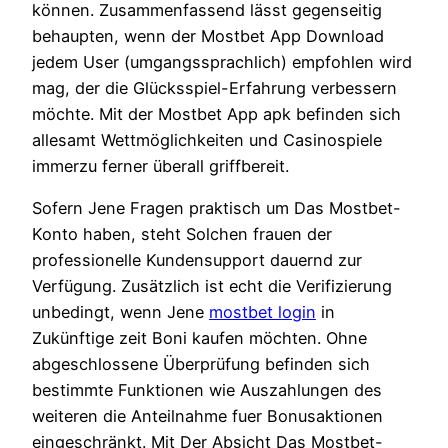
können. Zusammenfassend lässt gegenseitig
behaupten, wenn der Mostbet App Download
jedem User (umgangssprachlich) empfohlen wird
mag, der die Glücksspiel-Erfahrung verbessern
möchte. Mit der Mostbet App apk befinden sich
allesamt Wettmöglichkeiten und Casinospiele
immerzu ferner überall griffbereit.
Sofern Jene Fragen praktisch um Das Mostbet-
Konto haben, steht Solchen frauen der
professionelle Kundensupport dauernd zur
Verfügung. Zusätzlich ist echt die Verifizierung
unbedingt, wenn Jene
mostbet login
in
Zukünftige zeit Boni kaufen möchten. Ohne
abgeschlossene Überprüfung befinden sich
bestimmte Funktionen wie Auszahlungen des
weiteren die Anteilnahme fuer Bonusaktionen
eingeschränkt. Mit Der Absicht Das Mostbet-